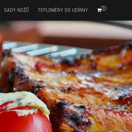
0
SADY NOŽŮ
TEPLOMĚRY DO UDÍRNY