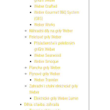
grilům Weber
Weber Crafted
Weber Gourmet BBQ System
(GBS)
Weber Works
Náhradní díly na grily Weber
Peletové grily Weber
Příslušenství k peletovým
grilům Weber
Weber Searwood
Weber Smoque
Plancha grily Weber
Plynové grily Weber
Weber Traveler
Zahradní i stolní elektrické grily
Weber
Elektrické grily Weber Lumin
Dílna, stavba, zahrada