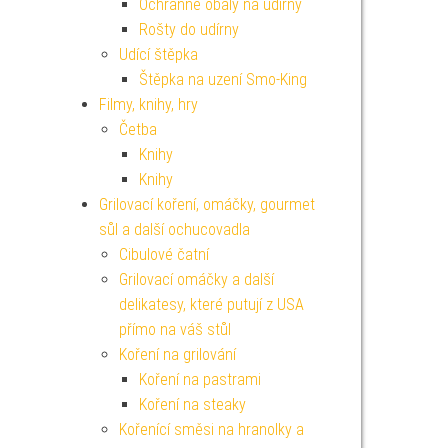
Ochranné obaly na udírny
Rošty do udírny
Udící štěpka
Štěpka na uzení Smo-King
Filmy, knihy, hry
Četba
Knihy
Knihy
Grilovací koření, omáčky, gourmet
sůl a další ochucovadla
Cibulové čatní
Grilovací omáčky a další
delikatesy, které putují z USA
přímo na váš stůl
Koření na grilování
Koření na pastrami
Koření na steaky
Kořenící směsi na hranolky a