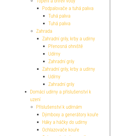
Topení a ohřev vody
Podpalovače a tuhá paliva
Tuhá paliva
Tuhá paliva
Zahrada
Zahradní grily, krby a udírny
Přenosná ohniště
Udírny
Zahradní grily
Zahradní grily, krby a udírny
Udírny
Zahradní grily
Domácí udírny a příslušenství k
uzení
Příslušenství k udírnám
Dýmboxy a generátory kouře
Háky a háčky do udírny
Ochlazovače kouře