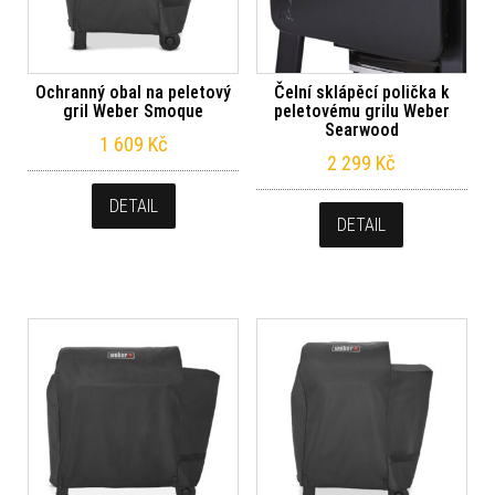
Ochranný obal na peletový
Čelní sklápěcí polička k
gril Weber Smoque
peletovému grilu Weber
Searwood
1 609
Kč
2 299
Kč
DETAIL
DETAIL