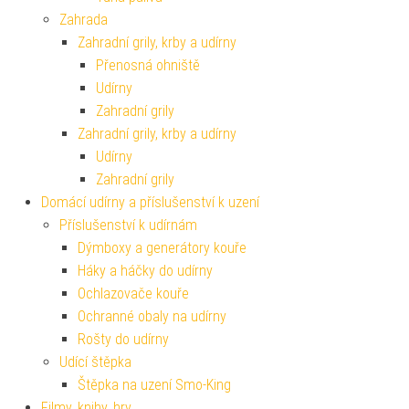
Zahrada
Zahradní grily, krby a udírny
Přenosná ohniště
Udírny
Zahradní grily
Zahradní grily, krby a udírny
Udírny
Zahradní grily
Domácí udírny a příslušenství k uzení
Příslušenství k udírnám
Dýmboxy a generátory kouře
Háky a háčky do udírny
Ochlazovače kouře
Ochranné obaly na udírny
Rošty do udírny
Udící štěpka
Štěpka na uzení Smo-King
Filmy, knihy, hry