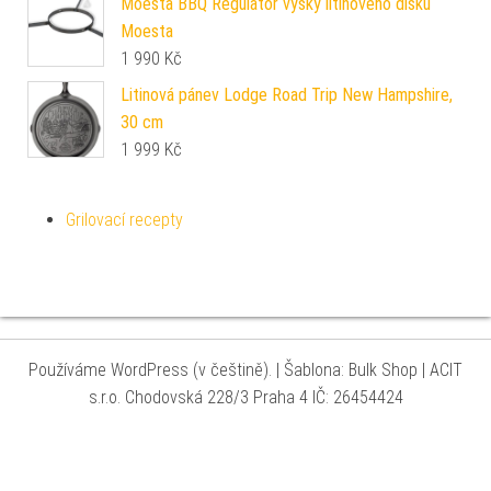
Moesta BBQ Regulátor výšky litinového disku
Moesta
1 990
Kč
Litinová pánev Lodge Road Trip New Hampshire,
30 cm
1 999
Kč
Grilovací recepty
Používáme WordPress (v češtině).
|
Šablona: Bulk Shop
| ACIT
s.r.o. Chodovská 228/3 Praha 4 IČ: 26454424