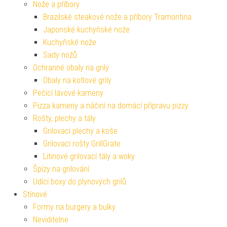
Nože a příbory
Brazilské steakové nože a příbory Tramontina
Japonské kuchyňské nože
Kuchyňské nože
Sady nožů
Ochranné obaly na grily
Obaly na kotlové grily
Pečící lávové kameny
Pizza kameny a náčiní na domácí přípravu pizzy
Rošty, plechy a tály
Grilovací plechy a koše
Grilovací rošty GrillGrate
Litinové grilovací tály a woky
Špízy na grilování
Udící boxy do plynových grilů
Stínové
Formy na burgery a bulky
Neviditelne