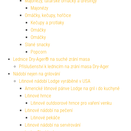
Majonézy, tatarské omáčky a dresingy
Majonézy
Omáčky, kečupy, hořčice
Kečupy a protlaky
Omáčky
Omáčky
Slané snacky
Popcorn
Lednice Dry-Ager® na suché zrání masa
Příslušenství k lednicím na zrání masa Dry-Ager
Nádobí nejen na grilování
Litinové nádobí Lodge vyráběné v USA
Americké litinové pánve Lodge na gril i do kuchyně
Litinové hrnce
Litinové outdoorové hrnce pro vaření venku
Litinové nádobí na pečení
Litinové pekáče
Litinové nádobí na servírování