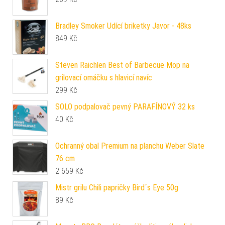
Bradley Smoker Udící briketky Javor - 48ks
849
Kč
Steven Raichlen Best of Barbecue Mop na
grilovací omáčku s hlavicí navíc
299
Kč
SOLO podpalovač pevný PARAFÍNOVÝ 32 ks
40
Kč
Ochranný obal Premium na planchu Weber Slate
76 cm
2 659
Kč
Mistr grilu Chili papričky Bird´s Eye 50g
89
Kč