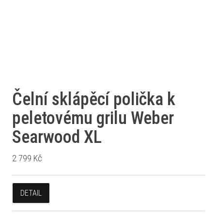
Čelní sklápěcí polička k
peletovému grilu Weber
Searwood XL
2 799
Kč
DETAIL