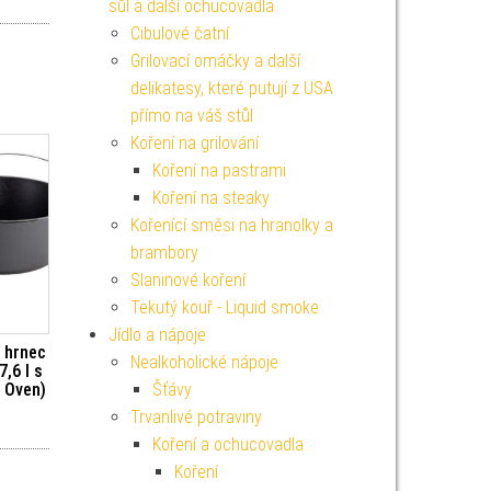
sůl a další ochucovadla
Cibulové čatní
Grilovací omáčky a další
delikatesy, které putují z USA
přímo na váš stůl
Koření na grilování
Koření na pastrami
Koření na steaky
Kořenící směsi na hranolky a
brambory
Slaninové koření
Tekutý kouř - Liquid smoke
Jídlo a nápoje
 hrnec
Nealkoholické nápoje
,6 l s
Šťávy
 Oven)
Trvanlivé potraviny
Koření a ochucovadla
Koření