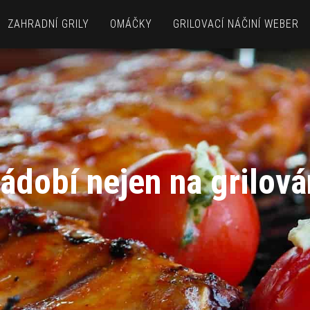
ZAHRADNÍ GRILY
OMÁČKY
GRILOVACÍ NÁČINÍ WEBER
ádobí nejen na grilová