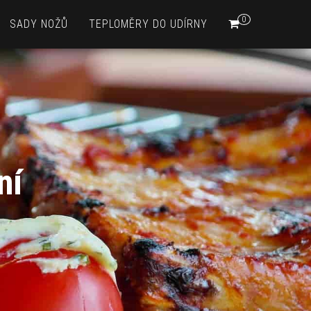
0
SADY NOŽŮ
TEPLOMĚRY DO UDÍRNY
ní