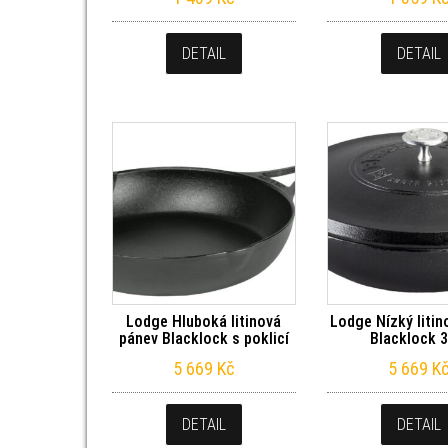
DETAIL
DETAIL
Lodge Hluboká litinová
Lodge Nízký litin
pánev Blacklock s poklicí
Blacklock 3
5 669
Kč
5 669
K
DETAIL
DETAIL