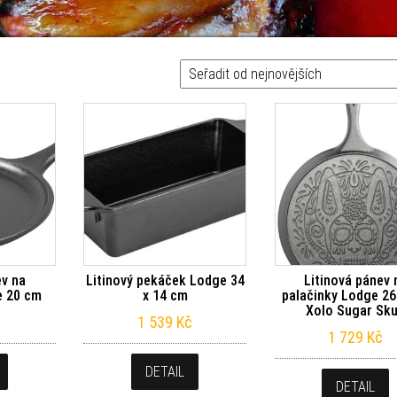
ějších
ev na
Litinový pekáček Lodge 34
Litinová pánev 
e 20 cm
x 14 cm
palačinky Lodge 2
Xolo Sugar Sku
1 539
Kč
1 729
Kč
DETAIL
DETAIL