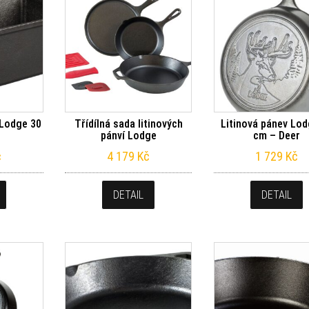
 Lodge 30
Třídílná sada litinových
Litinová pánev Lod
pánví Lodge
cm – Deer
č
4 179
Kč
1 729
Kč
DETAIL
DETAIL