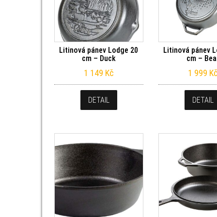
Litinová pánev Lodge 20
Litinová pánev 
cm – Duck
cm – Bea
1 149
Kč
1 999
K
DETAIL
DETAIL