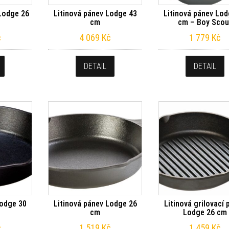
Lodge 26
Litinová pánev Lodge 43
Litinová pánev Lod
cm
cm – Boy Scou
č
4 069
Kč
1 779
Kč
DETAIL
DETAIL
Lodge 30
Litinová pánev Lodge 26
Litinová grilovací
cm
Lodge 26 cm
č
1 519
Kč
1 459
Kč