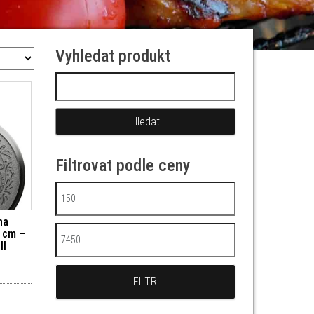
Vyhledat produkt
Vyhledávání
Filtrovat podle ceny
Minimální cena
na
6 cm –
Maximální cena
ll
FILTR