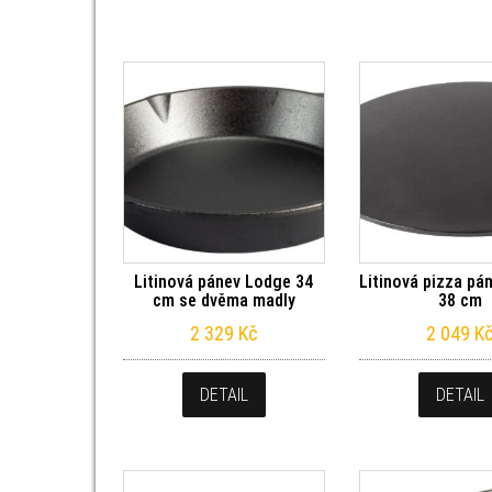
Litinová pánev Lodge 34
Litinová pizza pá
cm se dvěma madly
38 cm
2 329
Kč
2 049
K
DETAIL
DETAIL