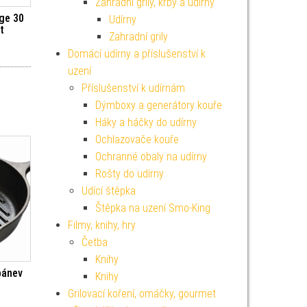
Zahradní grily, krby a udírny
ge 30
Udírny
t
Zahradní grily
Domácí udírny a příslušenství k
uzení
Příslušenství k udírnám
Dýmboxy a generátory kouře
Háky a háčky do udírny
Ochlazovače kouře
Ochranné obaly na udírny
Rošty do udírny
Udící štěpka
Štěpka na uzení Smo-King
Filmy, knihy, hry
Četba
Knihy
 pánev
Knihy
Grilovací koření, omáčky, gourmet