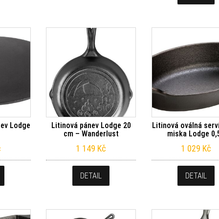
nev Lodge
Litinová pánev Lodge 20
Litinová oválná serv
cm – Wanderlust
miska Lodge 0,5
č
1 149
Kč
1 029
Kč
DETAIL
DETAIL