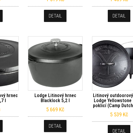
DETAIL
DETAIL
ový hrnec
Lodge Litinový hrnec
Litinový outdoorový
,7 l
Blacklock 5,2 l
Lodge Yellowstone 7
poklicí (Camp Dutch
č
5 669
Kč
5 539
Kč
DETAIL
DETAIL