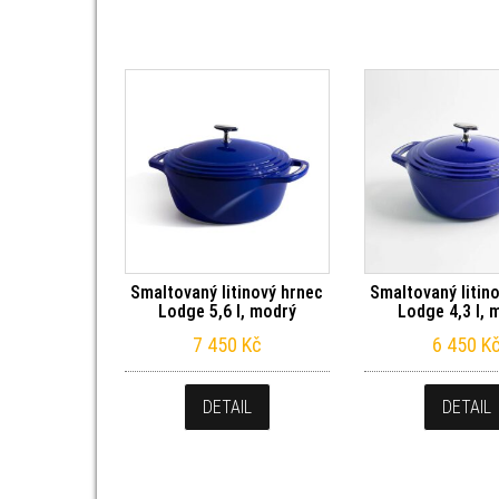
Smaltovaný litinový hrnec
Smaltovaný litin
Lodge 5,6 l, modrý
Lodge 4,3 l, 
7 450
Kč
6 450
K
DETAIL
DETAIL