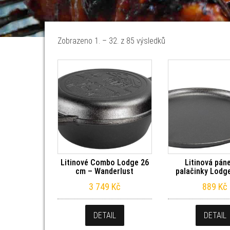
Seřazeno od nejnov
Zobrazeno 1. – 32. z 85 výsledků
Litinové Combo Lodge 26
Litinová pán
cm – Wanderlust
palačinky Lodg
3 749
Kč
889
Kč
DETAIL
DETAIL