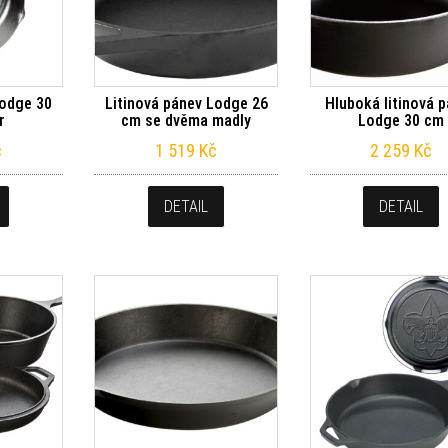
Lodge 30
Litinová pánev Lodge 26
Hluboká litinová 
r
cm se dvěma madly
Lodge 30 cm
č
1 519
Kč
2 259
Kč
DETAIL
DETAIL