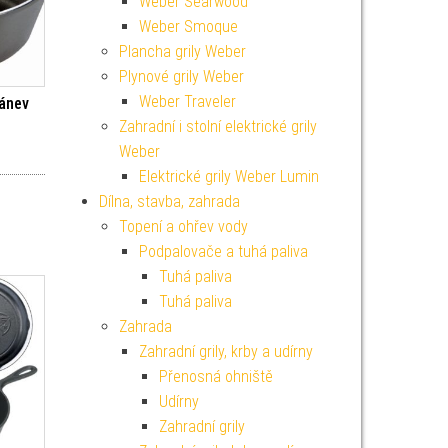
Weber Searwood
Weber Smoque
Plancha grily Weber
Plynové grily Weber
Weber Traveler
pánev
Zahradní i stolní elektrické grily
Weber
Elektrické grily Weber Lumin
Dílna, stavba, zahrada
Topení a ohřev vody
Podpalovače a tuhá paliva
Tuhá paliva
Tuhá paliva
Zahrada
Zahradní grily, krby a udírny
Přenosná ohniště
Udírny
Zahradní grily