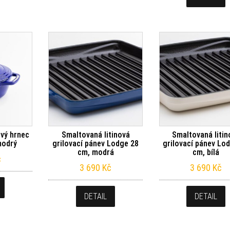
ový hrnec
Smaltovaná litinová
Smaltovaná litin
modrý
grilovací pánev Lodge 28
grilovací pánev Lo
cm, modrá
cm, bílá
č
3 690
Kč
3 690
Kč
DETAIL
DETAIL