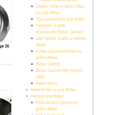
Stojany, rožně a otáčecí špízy
pro grily Weber
Tály a planchy pro grily Weber
Teploměry a další
příslušenství Weber Connect
Udící lupínky, špalíky a prkénka
Weber
ge 26
Vozíky a postranní stolky ke
grilům Weber
Weber Crafted
Weber Gourmet BBQ System
(GBS)
Weber Works
Náhradní díly na grily Weber
Peletové grily Weber
Příslušenství k peletovým
grilům Weber