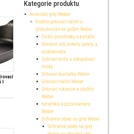
Kategorie produktu
Americké grily Weber
Kvalitní grilovací náčiní a
příslušenství ke grilům Weber
Čistící prostředky a kartáče
Dřevěné uhlí, brikety, pelety a
podpalovače
Grilovací koše a odkapávací
misky
Grilovací kuchařky Weber
írovací
Grilovací náčiní Weber
 l
Grilovací rukavice a zástěry
Weber
Keramika a pizza kameny
Weber
Ochranné obaly na grily Weber
Ochranné obaly na grily
Weber na dřevěné uhlí