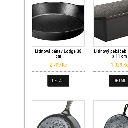
Litinová pánev Lodge 38
Litinový pekáček
cm
x 11 cm
2 709
Kč
1 029
K
DETAIL
DETAIL