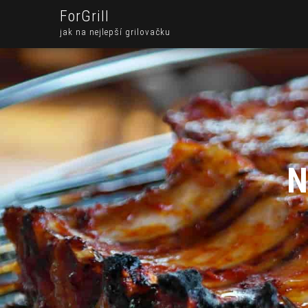
ForGrill
jak na nejlepší grilovačku
N