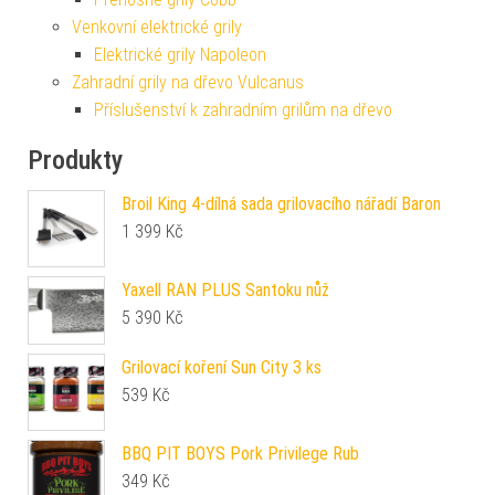
Venkovní elektrické grily
Elektrické grily Napoleon
Zahradní grily na dřevo Vulcanus
Příslušenství k zahradním grilům na dřevo
Produkty
Broil King 4-dílná sada grilovacího nářadí Baron
1 399
Kč
Yaxell RAN PLUS Santoku nůž
5 390
Kč
Grilovací koření Sun City 3 ks
539
Kč
BBQ PIT BOYS Pork Privilege Rub
349
Kč