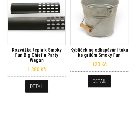
Rozvážka tepla k Smoky
Kyblíček na odkapávání tuku
Fun Big Chief a Party
ke grilům Smoky Fun
Wagon
120
Kč
1 380
Kč
DETAIL
DETAIL