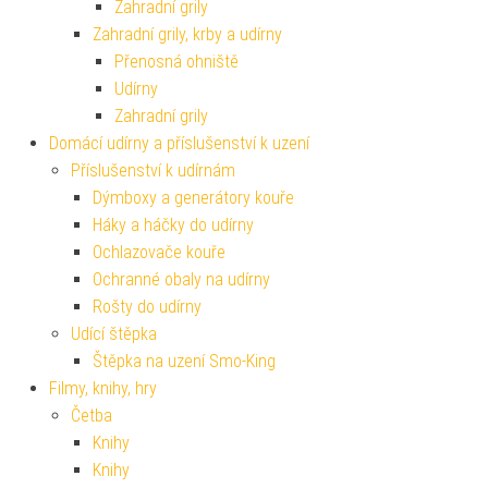
Zahradní grily
Zahradní grily, krby a udírny
Přenosná ohniště
Udírny
Zahradní grily
Domácí udírny a příslušenství k uzení
Příslušenství k udírnám
Dýmboxy a generátory kouře
Háky a háčky do udírny
Ochlazovače kouře
Ochranné obaly na udírny
Rošty do udírny
Udící štěpka
Štěpka na uzení Smo-King
Filmy, knihy, hry
Četba
Knihy
Knihy