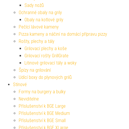
Sady nožů
Ochranné obaly na grily
Obaly na kotlové grily
Pečící lávové kameny
Pizza kameny a náčiní na domácí přípravu pizzy
Rošty, plechy a tály
Grilovací plechy a koše
Grilovací rošty GrillGrate
Litinové grilovací tály a woky
Špízy na grilování
Udící boxy do plynových grilů
Stínové
Formy na burgery a bulky
Neviditelne
Příslušenství k BGE Large
Příslušenství k BGE Medium
Příslušenství k BGE Small
Příslušenství k BGE XLarge