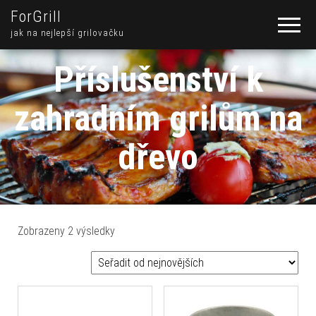
ForGrill
jak na nejlepší grilovačku
Příslušenství k
zahradním grilům na
dřevo
Seřazeno od nejnovějších
Zobrazeny 2 výsledky