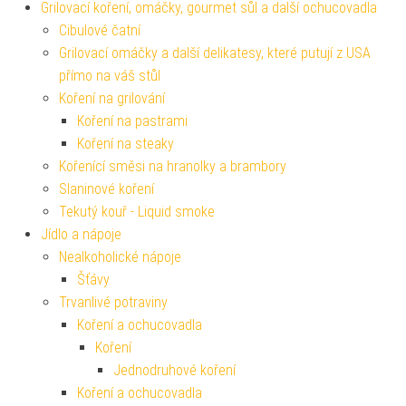
Grilovací koření, omáčky, gourmet sůl a další ochucovadla
Cibulové čatní
Grilovací omáčky a další delikatesy, které putují z USA
přímo na váš stůl
Koření na grilování
Koření na pastrami
Koření na steaky
Kořenící směsi na hranolky a brambory
Slaninové koření
Tekutý kouř - Liquid smoke
Jídlo a nápoje
Nealkoholické nápoje
Šťávy
Trvanlivé potraviny
Koření a ochucovadla
Koření
Jednodruhové koření
Koření a ochucovadla