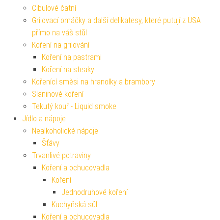
Cibulové čatní
Grilovací omáčky a další delikatesy, které putují z USA
přímo na váš stůl
Koření na grilování
Koření na pastrami
Koření na steaky
Kořenící směsi na hranolky a brambory
Slaninové koření
Tekutý kouř - Liquid smoke
Jídlo a nápoje
Nealkoholické nápoje
Šťávy
Trvanlivé potraviny
Koření a ochucovadla
Koření
Jednodruhové koření
Kuchyňská sůl
Koření a ochucovadla