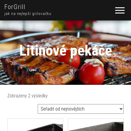
ForGrill
jak na nejlepší grilovačku
Litinové pekáče
Seřazeno od nejnovějších
Zobrazeny 2 výsledky