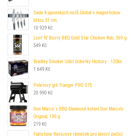
Sada 4 japonských nožů Global s magnetickou
lištou 31 cm
10 929
Kč
Loot N' Booty BBQ Gold Star Chicken Rub, 369 g
549
Kč
Bradley Smoker Udící briketky Hickory - 120ks
1 649
Kč
Peletový gril Traeger PRO 575
20 990
Kč
Don Marco´s BBQ Slaninové koření Don Marco’s
Original, 130 g
219
Kč
Fajristone Nerezový rámeček pro lávový pečící