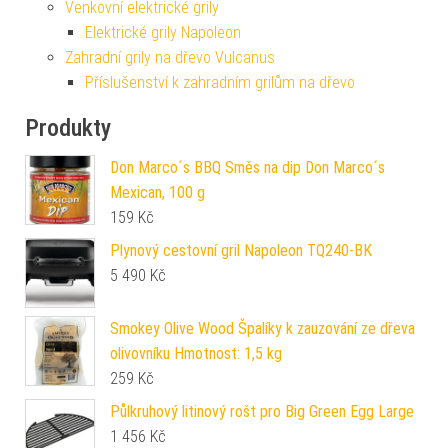
Venkovní elektrické grily
Elektrické grily Napoleon
Zahradní grily na dřevo Vulcanus
Příslušenství k zahradním grilům na dřevo
Produkty
Don Marco´s BBQ Směs na dip Don Marco´s
Mexican, 100 g
159
Kč
Plynový cestovní gril Napoleon TQ240-BK
5 490
Kč
Smokey Olive Wood Špalíky k zauzování ze dřeva
olivovníku Hmotnost: 1,5 kg
259
Kč
Půlkruhový litinový rošt pro Big Green Egg Large
1 456
Kč