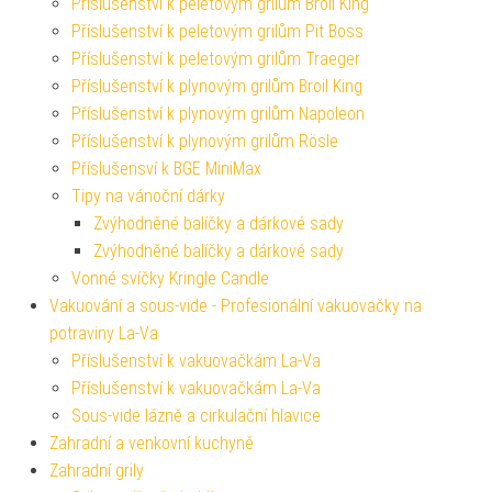
Příslušenství k peletovým grilům Broil King
Příslušenství k peletovým grilům Pit Boss
Příslušenství k peletovým grilům Traeger
Příslušenství k plynovým grilům Broil King
Příslušenství k plynovým grilům Napoleon
Příslušenství k plynovým grilům Rösle
Příslušensví k BGE MiniMax
Tipy na vánoční dárky
Zvýhodněné balíčky a dárkové sady
Zvýhodněné balíčky a dárkové sady
Vonné svíčky Kringle Candle
Vakuování a sous-vide - Profesionální vakuovačky na
potraviny La-Va
Příslušenství k vakuovačkám La-Va
Příslušenství k vakuovačkám La-Va
Sous-vide lázně a cirkulační hlavice
Zahradní a venkovní kuchyně
Zahradní grily