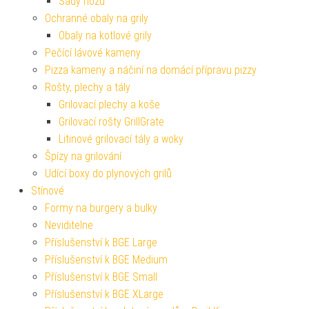
Sady nožů
Ochranné obaly na grily
Obaly na kotlové grily
Pečící lávové kameny
Pizza kameny a náčiní na domácí přípravu pizzy
Rošty, plechy a tály
Grilovací plechy a koše
Grilovací rošty GrillGrate
Litinové grilovací tály a woky
Špízy na grilování
Udící boxy do plynových grilů
Stínové
Formy na burgery a bulky
Neviditelne
Příslušenství k BGE Large
Příslušenství k BGE Medium
Příslušenství k BGE Small
Příslušenství k BGE XLarge