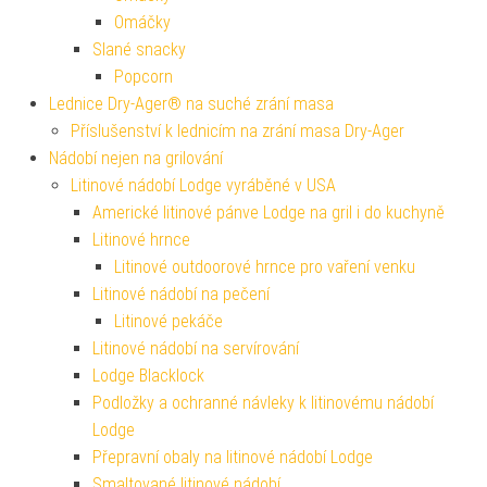
Omáčky
Slané snacky
Popcorn
Lednice Dry-Ager® na suché zrání masa
Příslušenství k lednicím na zrání masa Dry-Ager
Nádobí nejen na grilování
Litinové nádobí Lodge vyráběné v USA
Americké litinové pánve Lodge na gril i do kuchyně
Litinové hrnce
Litinové outdoorové hrnce pro vaření venku
Litinové nádobí na pečení
Litinové pekáče
Litinové nádobí na servírování
Lodge Blacklock
Podložky a ochranné návleky k litinovému nádobí
Lodge
Přepravní obaly na litinové nádobí Lodge
Smaltované litinové nádobí