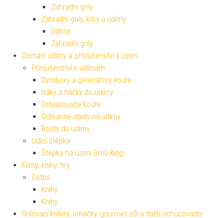
Zahradní grily
Zahradní grily, krby a udírny
Udírny
Zahradní grily
Domácí udírny a příslušenství k uzení
Příslušenství k udírnám
Dýmboxy a generátory kouře
Háky a háčky do udírny
Ochlazovače kouře
Ochranné obaly na udírny
Rošty do udírny
Udící štěpka
Štěpka na uzení Smo-King
Filmy, knihy, hry
Četba
Knihy
Knihy
Grilovací koření, omáčky, gourmet sůl a další ochucovadla