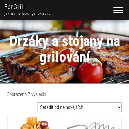
ForGrill
jak na nejlepší grilovačku
Držáky a stojany na
grilování
Seřazeno od nejnovějších
Zobrazeno 7 výsledků