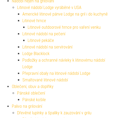
Nádobí nejen na grilování
Litinové nádobí Lodge vyráběné v USA
Americké litinové pánve Lodge na gril i do kuchyně
Litinové hrnce
Litinové outdoorové hrnce pro vaření venku
Litinové nádobí na pečení
Litinové pekáče
Litinové nádobí na servírování
Lodge Blacklock
Podložky a ochranné návleky k litinovému nádobí
Lodge
Přepravní obaly na litinové nádobí Lodge
Smaltované litinové nádobí
Oblečení, obuv a doplňky
Pánské oblečení
Pánské košile
Palivo na grilování
Dřevěné lupínky a špalíky k zauzování v grilu