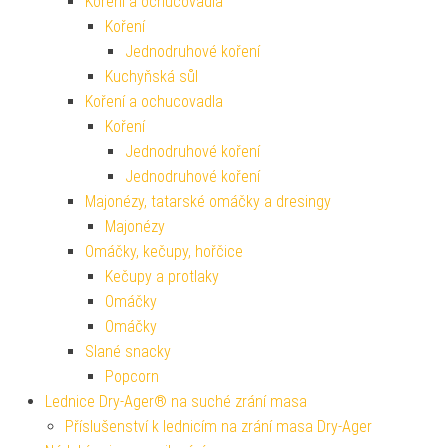
Koření a ochucovadla
Koření
Jednodruhové koření
Kuchyňská sůl
Koření a ochucovadla
Koření
Jednodruhové koření
Jednodruhové koření
Majonézy, tatarské omáčky a dresingy
Majonézy
Omáčky, kečupy, hořčice
Kečupy a protlaky
Omáčky
Omáčky
Slané snacky
Popcorn
Lednice Dry-Ager® na suché zrání masa
Příslušenství k lednicím na zrání masa Dry-Ager