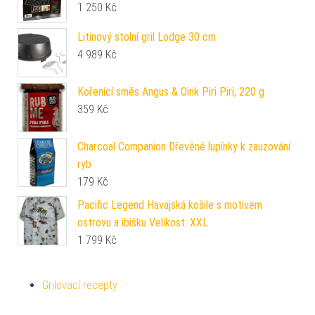
1 250
Kč
Litinový stolní gril Lodge 30 cm
4 989
Kč
Kořenící směs Angus & Oink Piri Piri, 220 g
359
Kč
Charcoal Companion Dřevěné lupínky k zauzování
ryb
179
Kč
Pacific Legend Havajská košile s motivem
ostrovu a ibišku Velikost: XXL
1 799
Kč
Grilovací recepty