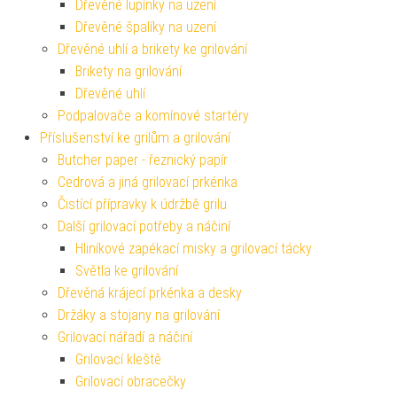
Dřevěné lupínky na uzení
Dřevěné špalíky na uzení
Dřevěné uhlí a brikety ke grilování
Brikety na grilování
Dřevěné uhlí
Podpalovače a komínové startéry
Příslušenství ke grilům a grilování
Butcher paper - řeznický papír
Cedrová a jiná grilovací prkénka
Čistící přípravky k údržbě grilu
Další grilovací potřeby a náčiní
Hliníkové zapékací misky a grilovací tácky
Světla ke grilování
Dřevěná krájecí prkénka a desky
Držáky a stojany na grilování
Grilovací nářadí a náčiní
Grilovací kleště
Grilovací obracečky