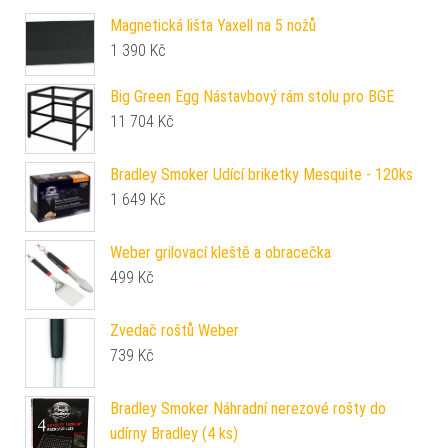
Magnetická lišta Yaxell na 5 nožů
1 390
Kč
Big Green Egg Nástavbový rám stolu pro BGE
11 704
Kč
Bradley Smoker Udící briketky Mesquite - 120ks
1 649
Kč
Weber grilovací kleště a obracečka
499
Kč
Zvedač roštů Weber
739
Kč
Bradley Smoker Náhradní nerezové rošty do
udírny Bradley (4 ks)