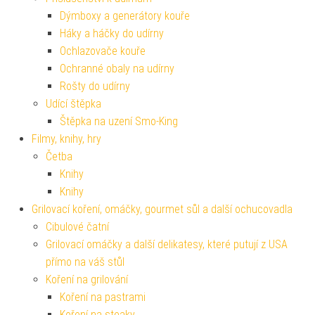
Dýmboxy a generátory kouře
Háky a háčky do udírny
Ochlazovače kouře
Ochranné obaly na udírny
Rošty do udírny
Udící štěpka
Štěpka na uzení Smo-King
Filmy, knihy, hry
Četba
Knihy
Knihy
Grilovací koření, omáčky, gourmet sůl a další ochucovadla
Cibulové čatní
Grilovací omáčky a další delikatesy, které putují z USA
přímo na váš stůl
Koření na grilování
Koření na pastrami
Koření na steaky