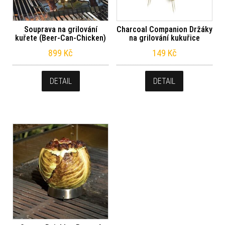
Souprava na grilování
Charcoal Companion Držáky
kuřete (Beer-Can-Chicken)
na grilování kukuřice
899
Kč
149
Kč
DETAIL
DETAIL