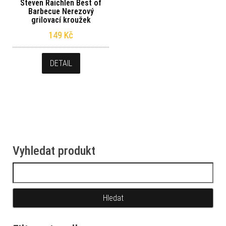
Steven Raichlen Best of
Barbecue Nerezový
grilovací kroužek
149
Kč
DETAIL
Vyhledat produkt
Vyhledávání