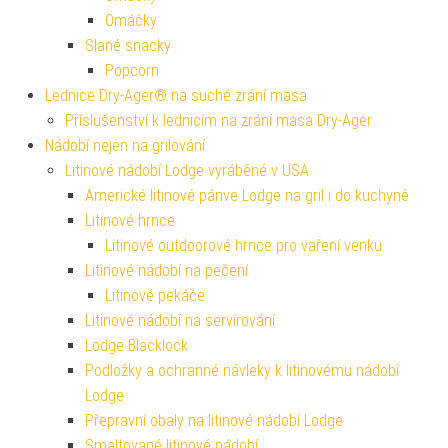
Omáčky
Slané snacky
Popcorn
Lednice Dry-Ager® na suché zrání masa
Příslušenství k lednicím na zrání masa Dry-Ager
Nádobí nejen na grilování
Litinové nádobí Lodge vyráběné v USA
Americké litinové pánve Lodge na gril i do kuchyně
Litinové hrnce
Litinové outdoorové hrnce pro vaření venku
Litinové nádobí na pečení
Litinové pekáče
Litinové nádobí na servírování
Lodge Blacklock
Podložky a ochranné návleky k litinovému nádobí
Lodge
Přepravní obaly na litinové nádobí Lodge
Smaltované litinové nádobí