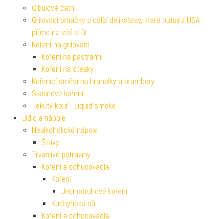
Cibulové čatní
Grilovací omáčky a další delikatesy, které putují z USA
přímo na váš stůl
Koření na grilování
Koření na pastrami
Koření na steaky
Kořenící směsi na hranolky a brambory
Slaninové koření
Tekutý kouř - Liquid smoke
Jídlo a nápoje
Nealkoholické nápoje
Šťávy
Trvanlivé potraviny
Koření a ochucovadla
Koření
Jednodruhové koření
Kuchyňská sůl
Koření a ochucovadla