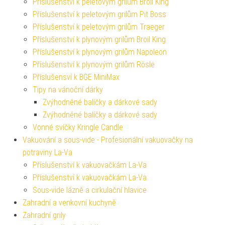
Příslušenství k peletovým grilům Broil King
Příslušenství k peletovým grilům Pit Boss
Příslušenství k peletovým grilům Traeger
Příslušenství k plynovým grilům Broil King
Příslušenství k plynovým grilům Napoleon
Příslušenství k plynovým grilům Rösle
Příslušensví k BGE MiniMax
Tipy na vánoční dárky
Zvýhodněné balíčky a dárkové sady
Zvýhodněné balíčky a dárkové sady
Vonné svíčky Kringle Candle
Vakuování a sous-vide - Profesionální vakuovačky na
potraviny La-Va
Příslušenství k vakuovačkám La-Va
Příslušenství k vakuovačkám La-Va
Sous-vide lázně a cirkulační hlavice
Zahradní a venkovní kuchyně
Zahradní grily