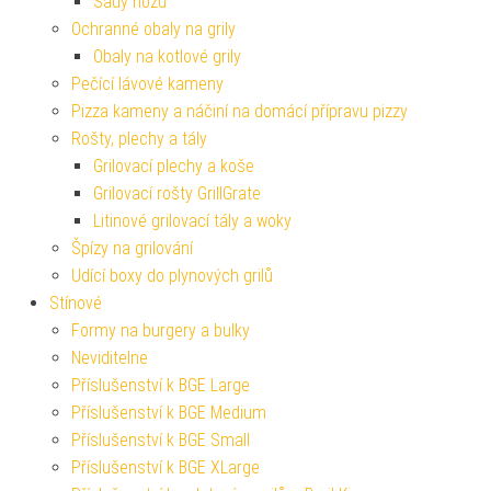
Sady nožů
Ochranné obaly na grily
Obaly na kotlové grily
Pečící lávové kameny
Pizza kameny a náčiní na domácí přípravu pizzy
Rošty, plechy a tály
Grilovací plechy a koše
Grilovací rošty GrillGrate
Litinové grilovací tály a woky
Špízy na grilování
Udící boxy do plynových grilů
Stínové
Formy na burgery a bulky
Neviditelne
Příslušenství k BGE Large
Příslušenství k BGE Medium
Příslušenství k BGE Small
Příslušenství k BGE XLarge