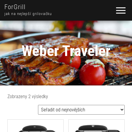
ForGrill
jak na nejlepší grilovačku
Weber Traveler
Seřazeno od nejnovějších
Zobrazeny 2 výsledky