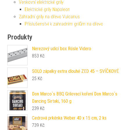
Venkovní elektrické grily
Elektrické grily Napoleon
Zahradní grily na dřevo Vulcanus
Příslušenství k zahradním grilům na dřevo
Produkty
Nerezový udicí box Rösle Videro
853
Kč
SOLO zápalky extra dlouhé ZED 45 – SVÍČKOVÉ
25
Kč
Don Marco´s BBQ Grilovací koření Don Marco´s
Dancing Sirtaki, 160 g
239
Kč
Cedrová prkénka Weber 40 x 15 cm, 2 ks
739
Kč