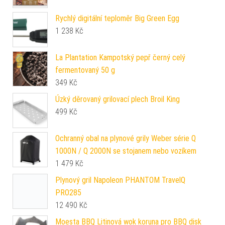
Rychlý digitální teploměr Big Green Egg
1 238
Kč
La Plantation Kampotský pepř černý celý
fermentovaný 50 g
349
Kč
Úzký děrovaný grilovací plech Broil King
499
Kč
Ochranný obal na plynové grily Weber série Q
1000N / Q 2000N se stojanem nebo vozíkem
1 479
Kč
Plynový gril Napoleon PHANTOM TravelQ
PRO285
12 490
Kč
Moesta BBQ Litinová wok koruna pro BBQ disk