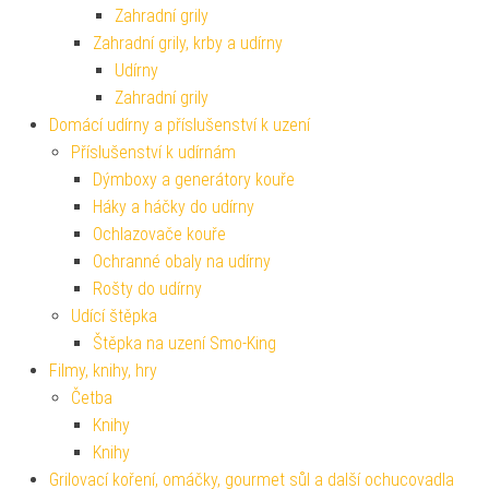
Zahradní grily
Zahradní grily, krby a udírny
Udírny
Zahradní grily
Domácí udírny a příslušenství k uzení
Příslušenství k udírnám
Dýmboxy a generátory kouře
Háky a háčky do udírny
Ochlazovače kouře
Ochranné obaly na udírny
Rošty do udírny
Udící štěpka
Štěpka na uzení Smo-King
Filmy, knihy, hry
Četba
Knihy
Knihy
Grilovací koření, omáčky, gourmet sůl a další ochucovadla