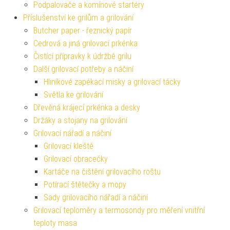
Podpalovače a komínové startéry
Příslušenství ke grilům a grilování
Butcher paper - řeznický papír
Cedrová a jiná grilovací prkénka
Čistící přípravky k údržbě grilu
Další grilovací potřeby a náčiní
Hliníkové zapékací misky a grilovací tácky
Světla ke grilování
Dřevěná krájecí prkénka a desky
Držáky a stojany na grilování
Grilovací nářadí a náčiní
Grilovací kleště
Grilovací obracečky
Kartáče na čištění grilovacího roštu
Potírací štětečky a mopy
Sady grilovacího nářadí a náčiní
Grilovací teploměry a termosondy pro měření vnitřní
teploty masa