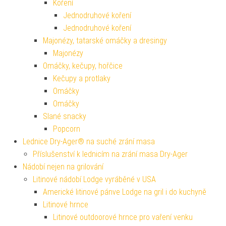
Koření
Jednodruhové koření
Jednodruhové koření
Majonézy, tatarské omáčky a dresingy
Majonézy
Omáčky, kečupy, hořčice
Kečupy a protlaky
Omáčky
Omáčky
Slané snacky
Popcorn
Lednice Dry-Ager® na suché zrání masa
Příslušenství k lednicím na zrání masa Dry-Ager
Nádobí nejen na grilování
Litinové nádobí Lodge vyráběné v USA
Americké litinové pánve Lodge na gril i do kuchyně
Litinové hrnce
Litinové outdoorové hrnce pro vaření venku