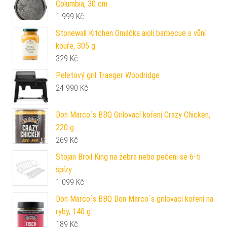
Columbia, 30 cm
1 999
Kč
Stonewall Kitchen Omáčka aioli barbecue s vůní
kouře, 305 g
329
Kč
Peletový gril Traeger Woodridge
24 990
Kč
Don Marco´s BBQ Grilovací koření Crazy Chicken,
220 g
269
Kč
Stojan Broil King na žebra nebo pečeni se 6-ti
špízy
1 099
Kč
Don Marco´s BBQ Don Marco´s grilovací koření na
ryby, 140 g
189
Kč