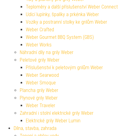
Teploměry a další příslušenství Weber Connect
Udící lupínky, špalíky a prkénka Weber
Vozíky a postranní stolky ke grilům Weber
Weber Crafted
Weber Gourmet BBQ System (GBS)
Weber Works
Náhradní díly na grily Weber
Peletové grily Weber
Příslušenství k peletovým grilům Weber
Weber Searwood
Weber Smoque
Plancha grily Weber
Plynové grily Weber
Weber Traveler
Zahradní i stolní elektrické grily Weber
Elektrické grily Weber Lumin
Dílna, stavba, zahrada
Topení a ohřev vody