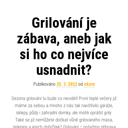
Grilování je
zábava, aneb jak
si ho co nejvíce
usnadnit?
Publikováno
25. 3. 2022
od
ekom
Sezona grilování tu bude co nevidět! První teplé večery již
máme za sebou a mnoho z nás tak navštívilo garáže,
sklepy, půdy i zahradní domky, ale mohli oprášit grily.
Také se již nemůžete dočkat vůně grilovaného masa,
zeleniny a jiných dobrůtek? Grilování – potažmo příprava