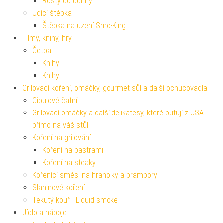
Rošty do udírny
Udící štěpka
Štěpka na uzení Smo-King
Filmy, knihy, hry
Četba
Knihy
Knihy
Grilovací koření, omáčky, gourmet sůl a další ochucovadla
Cibulové čatní
Grilovací omáčky a další delikatesy, které putují z USA
přímo na váš stůl
Koření na grilování
Koření na pastrami
Koření na steaky
Kořenící směsi na hranolky a brambory
Slaninové koření
Tekutý kouř - Liquid smoke
Jídlo a nápoje