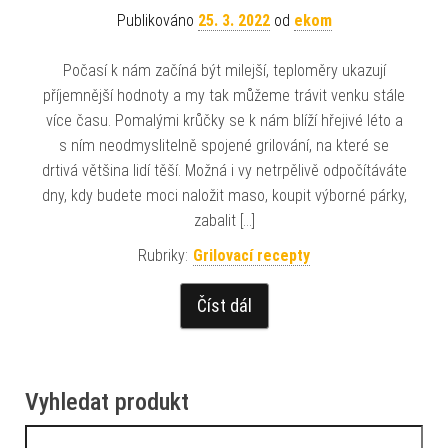
Publikováno
25. 3. 2022
od
ekom
Počasí k nám začíná být milejší, teploměry ukazují
příjemnější hodnoty a my tak můžeme trávit venku stále
více času. Pomalými krůčky se k nám blíží hřejivé léto a
s ním neodmyslitelně spojené grilování, na které se
drtivá většina lidí těší. Možná i vy netrpělivě odpočítáváte
dny, kdy budete moci naložit maso, koupit výborné párky,
zabalit […]
Rubriky:
Grilovací recepty
Číst dál
Vyhledat produkt
Vyhledávání