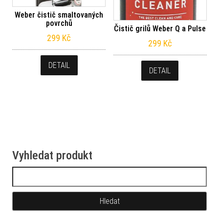
Weber čistič smaltovaných
povrchů
Čistič grilů Weber Q a Pulse
299
Kč
299
Kč
DETAIL
DETAIL
Vyhledat produkt
Vyhledávání