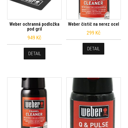
Weber ochranná podložka
Weber čistič na nerez ocel
pod gril
299
Kč
949
Kč
DETAIL
DETAIL