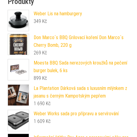
Produkty
Weber Lis na hamburgery
349
Kč
Don Marco´s BBQ Grilovací koření Don Marco´s
Cherry Bomb, 220 g
269
Kč
Moesta BBQ Sada nerezových kroužků na pečení
burger bulek, 6 ks
899
Kč
La Plantation Dárková sada s luxusním mlýnkem z
jasanu s černým Kampotským pepřem
1 690
Kč
Weber Works sada pro přípravu a servírování
1 609
Kč