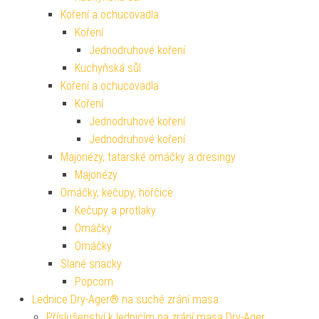
Koření a ochucovadla
Koření
Jednodruhové koření
Kuchyňská sůl
Koření a ochucovadla
Koření
Jednodruhové koření
Jednodruhové koření
Majonézy, tatarské omáčky a dresingy
Majonézy
Omáčky, kečupy, hořčice
Kečupy a protlaky
Omáčky
Omáčky
Slané snacky
Popcorn
Lednice Dry-Ager® na suché zrání masa
Příslušenství k lednicím na zrání masa Dry-Ager