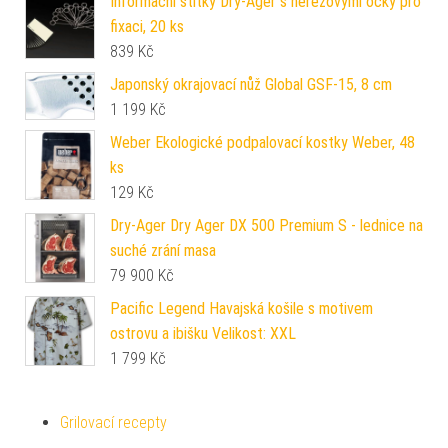
Informační štítky Dry-Ager s nerezovými očky pro
fixaci, 20 ks
839
Kč
Japonský okrajovací nůž Global GSF-15, 8 cm
1 199
Kč
Weber Ekologické podpalovací kostky Weber, 48
ks
129
Kč
Dry-Ager Dry Ager DX 500 Premium S - lednice na
suché zrání masa
79 900
Kč
Pacific Legend Havajská košile s motivem
ostrovu a ibišku Velikost: XXL
1 799
Kč
Grilovací recepty