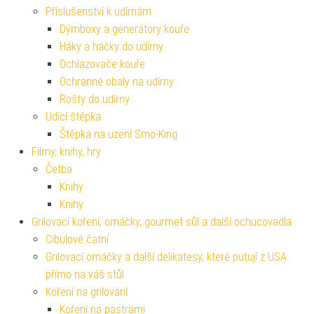
Příslušenství k udírnám
Dýmboxy a generátory kouře
Háky a háčky do udírny
Ochlazovače kouře
Ochranné obaly na udírny
Rošty do udírny
Udící štěpka
Štěpka na uzení Smo-King
Filmy, knihy, hry
Četba
Knihy
Knihy
Grilovací koření, omáčky, gourmet sůl a další ochucovadla
Cibulové čatní
Grilovací omáčky a další delikatesy, které putují z USA
přímo na váš stůl
Koření na grilování
Koření na pastrami