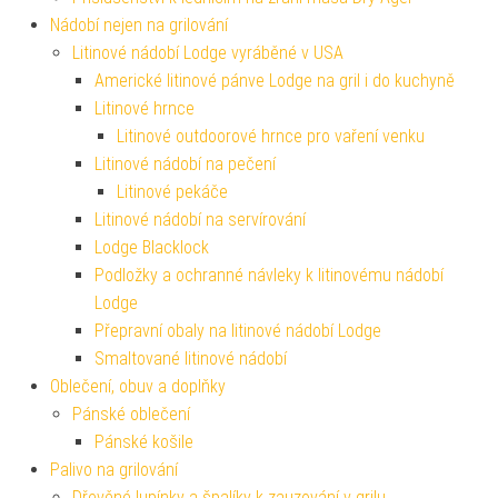
Nádobí nejen na grilování
Litinové nádobí Lodge vyráběné v USA
Americké litinové pánve Lodge na gril i do kuchyně
Litinové hrnce
Litinové outdoorové hrnce pro vaření venku
Litinové nádobí na pečení
Litinové pekáče
Litinové nádobí na servírování
Lodge Blacklock
Podložky a ochranné návleky k litinovému nádobí
Lodge
Přepravní obaly na litinové nádobí Lodge
Smaltované litinové nádobí
Oblečení, obuv a doplňky
Pánské oblečení
Pánské košile
Palivo na grilování
Dřevěné lupínky a špalíky k zauzování v grilu