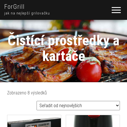
ForGrill
jak na nejlepší grilovačku
Čistící prostředky a
kartáče
Seřazeno od nejnovějších
Zobrazeno 8 výsledků