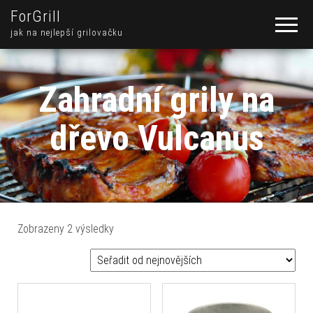
ForGrill
jak na nejlepší grilovačku
Zahradní grily na
dřevo Vulcanus
Seřazeno od nejnovějších
Zobrazeny 2 výsledky