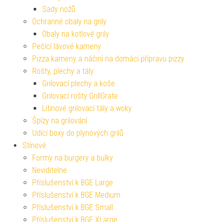
Sady nožů
Ochranné obaly na grily
Obaly na kotlové grily
Pečící lávové kameny
Pizza kameny a náčiní na domácí přípravu pizzy
Rošty, plechy a tály
Grilovací plechy a koše
Grilovací rošty GrillGrate
Litinové grilovací tály a woky
Špízy na grilování
Udící boxy do plynových grilů
Stínové
Formy na burgery a bulky
Neviditelne
Příslušenství k BGE Large
Příslušenství k BGE Medium
Příslušenství k BGE Small
Příslušenství k BGE XLarge