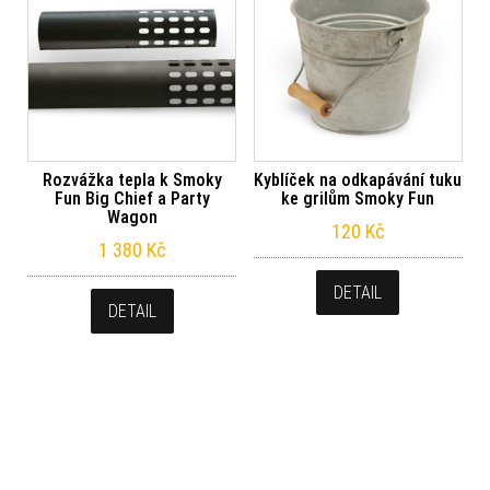
Rozvážka tepla k Smoky
Kyblíček na odkapávání tuku
Fun Big Chief a Party
ke grilům Smoky Fun
Wagon
120
Kč
1 380
Kč
DETAIL
DETAIL