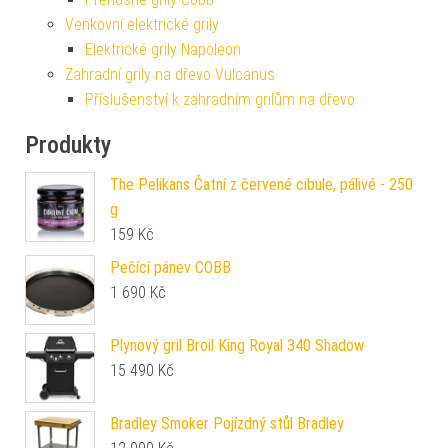
Venkovní elektrické grily
Elektrické grily Napoleon
Zahradní grily na dřevo Vulcanus
Příslušenství k zahradním grilům na dřevo
Produkty
The Pelikans Čatní z červené cibule, pálivé - 250
g
159
Kč
Pečící pánev COBB
1 690
Kč
Plynový gril Broil King Royal 340 Shadow
15 490
Kč
Bradley Smoker Pojízdný stůl Bradley