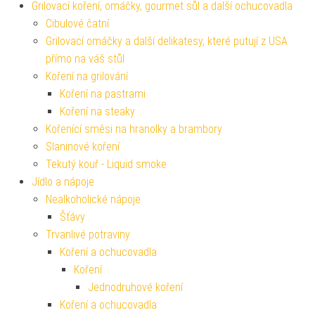
Grilovací koření, omáčky, gourmet sůl a další ochucovadla
Cibulové čatní
Grilovací omáčky a další delikatesy, které putují z USA
přímo na váš stůl
Koření na grilování
Koření na pastrami
Koření na steaky
Kořenící směsi na hranolky a brambory
Slaninové koření
Tekutý kouř - Liquid smoke
Jídlo a nápoje
Nealkoholické nápoje
Šťávy
Trvanlivé potraviny
Koření a ochucovadla
Koření
Jednodruhové koření
Koření a ochucovadla