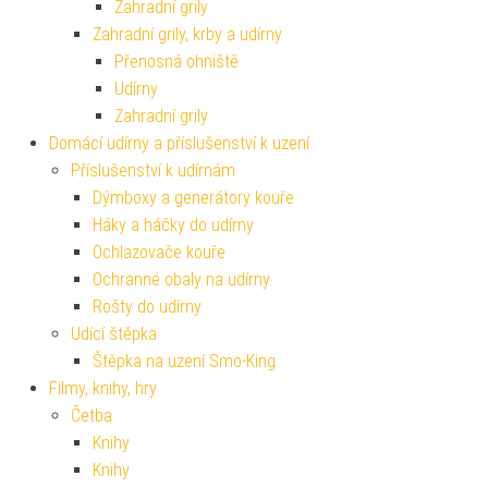
Zahradní grily
Zahradní grily, krby a udírny
Přenosná ohniště
Udírny
Zahradní grily
Domácí udírny a příslušenství k uzení
Příslušenství k udírnám
Dýmboxy a generátory kouře
Háky a háčky do udírny
Ochlazovače kouře
Ochranné obaly na udírny
Rošty do udírny
Udící štěpka
Štěpka na uzení Smo-King
Filmy, knihy, hry
Četba
Knihy
Knihy