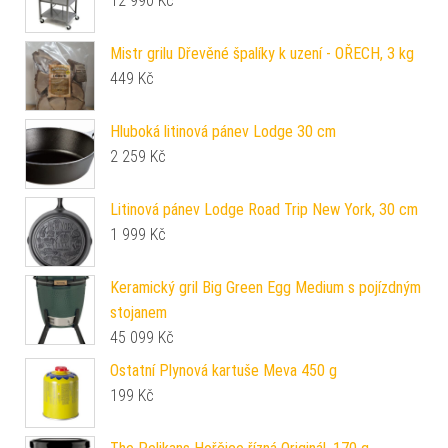
12 990
Kč
Mistr grilu Dřevěné špalíky k uzení - OŘECH, 3 kg
449
Kč
Hluboká litinová pánev Lodge 30 cm
2 259
Kč
Litinová pánev Lodge Road Trip New York, 30 cm
1 999
Kč
Keramický gril Big Green Egg Medium s pojízdným
stojanem
45 099
Kč
Ostatní Plynová kartuše Meva 450 g
199
Kč