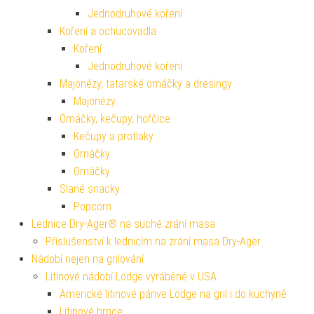
Jednodruhové koření
Koření a ochucovadla
Koření
Jednodruhové koření
Majonézy, tatarské omáčky a dresingy
Majonézy
Omáčky, kečupy, hořčice
Kečupy a protlaky
Omáčky
Omáčky
Slané snacky
Popcorn
Lednice Dry-Ager® na suché zrání masa
Příslušenství k lednicím na zrání masa Dry-Ager
Nádobí nejen na grilování
Litinové nádobí Lodge vyráběné v USA
Americké litinové pánve Lodge na gril i do kuchyně
Litinové hrnce