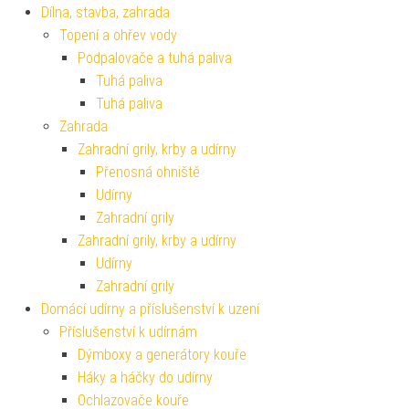
Dílna, stavba, zahrada
Topení a ohřev vody
Podpalovače a tuhá paliva
Tuhá paliva
Tuhá paliva
Zahrada
Zahradní grily, krby a udírny
Přenosná ohniště
Udírny
Zahradní grily
Zahradní grily, krby a udírny
Udírny
Zahradní grily
Domácí udírny a příslušenství k uzení
Příslušenství k udírnám
Dýmboxy a generátory kouře
Háky a háčky do udírny
Ochlazovače kouře