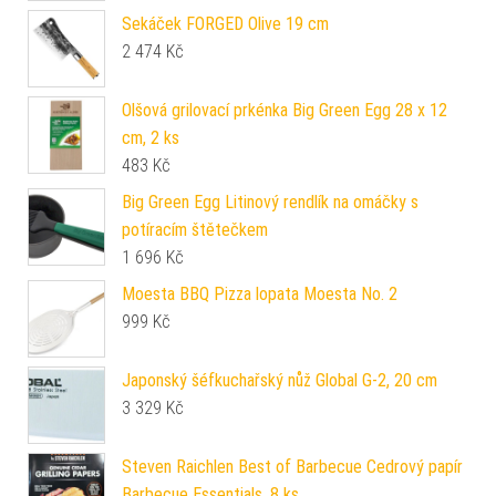
Sekáček FORGED Olive 19 cm
2 474
Kč
Olšová grilovací prkénka Big Green Egg 28 x 12
cm, 2 ks
483
Kč
Big Green Egg Litinový rendlík na omáčky s
potíracím štětečkem
1 696
Kč
Moesta BBQ Pizza lopata Moesta No. 2
999
Kč
Japonský šéfkuchařský nůž Global G-2, 20 cm
3 329
Kč
Steven Raichlen Best of Barbecue Cedrový papír
Barbecue Essentials, 8 ks