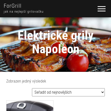
ForGrill
jak na nejlepší grilovačku
Elektrické grily
Napoleon
Zobrazen jediný výsledek