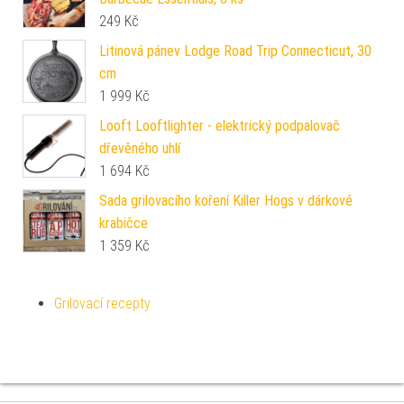
249
Kč
Litinová pánev Lodge Road Trip Connecticut, 30
cm
1 999
Kč
Looft Looftlighter - elektrický podpalovač
dřevěného uhlí
1 694
Kč
Sada grilovacího koření Killer Hogs v dárkové
krabičce
1 359
Kč
Grilovací recepty