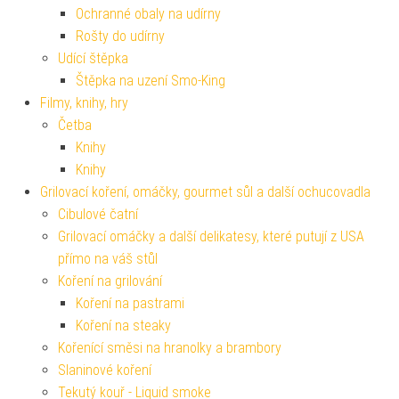
Ochranné obaly na udírny
Rošty do udírny
Udící štěpka
Štěpka na uzení Smo-King
Filmy, knihy, hry
Četba
Knihy
Knihy
Grilovací koření, omáčky, gourmet sůl a další ochucovadla
Cibulové čatní
Grilovací omáčky a další delikatesy, které putují z USA
přímo na váš stůl
Koření na grilování
Koření na pastrami
Koření na steaky
Kořenící směsi na hranolky a brambory
Slaninové koření
Tekutý kouř - Liquid smoke