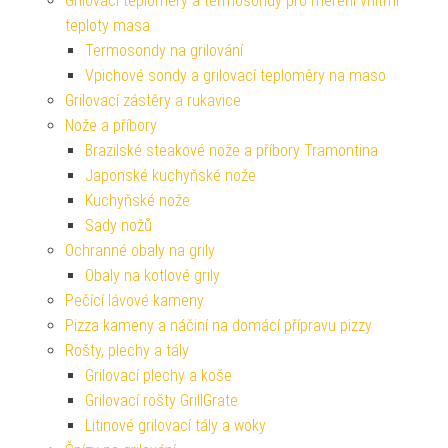
Grilovací teploměry a termosondy pro měření vnitřní
teploty masa
Termosondy na grilování
Vpichové sondy a grilovací teploměry na maso
Grilovací zástěry a rukavice
Nože a příbory
Brazilské steakové nože a příbory Tramontina
Japonské kuchyňské nože
Kuchyňské nože
Sady nožů
Ochranné obaly na grily
Obaly na kotlové grily
Pečící lávové kameny
Pizza kameny a náčiní na domácí přípravu pizzy
Rošty, plechy a tály
Grilovací plechy a koše
Grilovací rošty GrillGrate
Litinové grilovací tály a woky