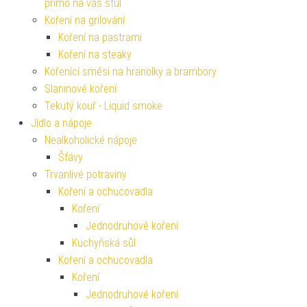
přímo na váš stůl
Koření na grilování
Koření na pastrami
Koření na steaky
Kořenící směsi na hranolky a brambory
Slaninové koření
Tekutý kouř - Liquid smoke
Jídlo a nápoje
Nealkoholické nápoje
Šťávy
Trvanlivé potraviny
Koření a ochucovadla
Koření
Jednodruhové koření
Kuchyňská sůl
Koření a ochucovadla
Koření
Jednodruhové koření