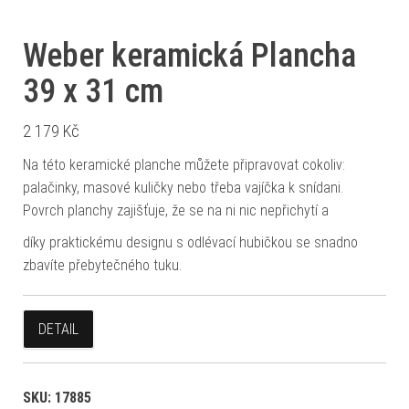
Weber keramická Plancha
39 x 31 cm
2 179
Kč
Na této keramické planche můžete připravovat cokoliv:
palačinky, masové kuličky nebo třeba vajíčka k snídani.
Povrch planchy zajišťuje, že se na ni nic nepřichytí a
díky praktickému designu s odlévací hubičkou se snadno
zbavíte přebytečného tuku.
DETAIL
SKU:
17885