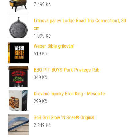
7 499
Kč
Litinová pánev Lodge Road Trip Connecticut, 30
cm
1 999
Kč
Weber Bible grilování
519
Kč
BBQ PIT BOYS Pork Privilege Rub
349
Kč
Dřevěné lupínky Broil King - Mesquite
299
Kč
SnS Grill Slow ‘N Sear® Original
2 249
Kč