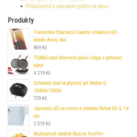
Příslušenství k zahradním grilům na dřevo
Produkty
Tramontina Churrasco Gaucho steakový nůž -
hnědé dřevo, 6ks
869
Kč
Třídílná sada litinových pánví Lodge s grilovací
pánví
4 219
Kč
Ochranný obal na plynový gril Weber Q
1000N/1200N
739
Kč
Japonský nůž na ovoce a zeleninu Global GS-5, 14
cm
2 519
Kč
Bezkouřové ohniště BioLite FirePit+