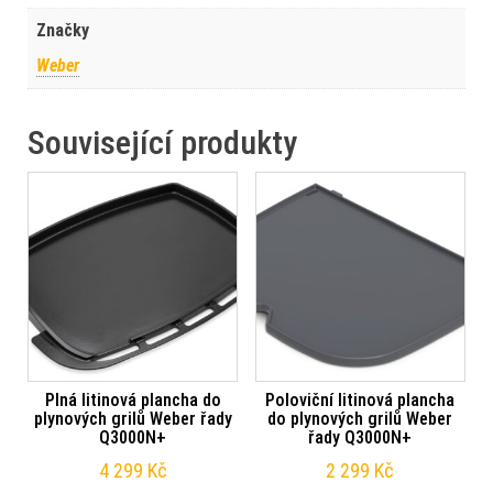
Značky
Weber
Související produkty
Plná litinová plancha do
Poloviční litinová plancha
plynových grilů Weber řady
do plynových grilů Weber
Q3000N+
řady Q3000N+
4 299
Kč
2 299
Kč