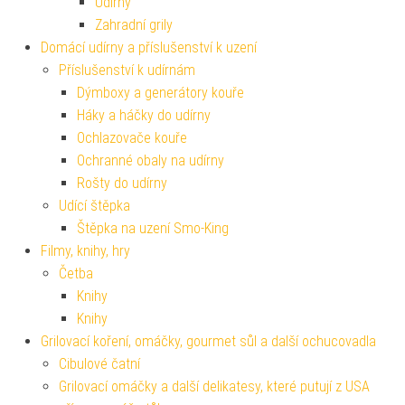
Udírny
Zahradní grily
Domácí udírny a příslušenství k uzení
Příslušenství k udírnám
Dýmboxy a generátory kouře
Háky a háčky do udírny
Ochlazovače kouře
Ochranné obaly na udírny
Rošty do udírny
Udící štěpka
Štěpka na uzení Smo-King
Filmy, knihy, hry
Četba
Knihy
Knihy
Grilovací koření, omáčky, gourmet sůl a další ochucovadla
Cibulové čatní
Grilovací omáčky a další delikatesy, které putují z USA