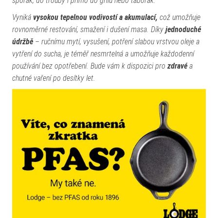
sporák, do trouby i přímo do grilu nebo táborák.
Vyniká
vysokou tepelnou vodivostí a akumulací,
což umožňuje
rovnoměrné restování, smažení i dušení masa. Díky
jednoduché
údržbě
– ručnímu mytí, vysušení, potření slabou vrstvou oleje a
vytření do sucha, je téměř nesmrtelná a umožňuje každodenní
používání bez opotřebení. Bude vám k dispozici pro
zdravé
a
chutné vaření po desítky let.