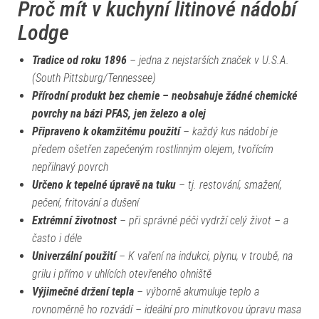
Proč mít v kuchyní litinové nádobí
Lodge
Tradice od roku 1896
– jedna z nejstarších značek v U.S.A.
(
South Pittsburg/Tennessee)
Přírodní produkt bez chemie – neobsahuje žádné chemické
povrchy na bázi PFAS, jen železo a olej
Připraveno k okamžitému použití
– každý kus nádobí je
předem ošetřen zapečeným rostlinným olejem, tvořícím
nepřilnavý povrch
Určeno k tepelné úpravě na tuku
– tj. restování, smažení,
pečení, fritování a dušení
Extrémní životnost
– při správné péči vydrží celý život – a
často i déle
Univerzální použití
– K vaření na indukci, plynu, v troubě, na
grilu i přímo v uhlících otevřeného ohniště
Výjimečné držení tepla
– výborně akumuluje teplo a
rovnoměrně ho rozvádí – ideální pro minutkovou úpravu masa