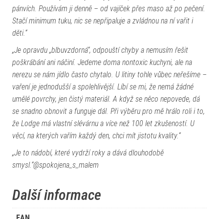
pánvích. Používám ji denně – od vajíček přes maso až po pečení.
Stačí minimum tuku, nic se nepřipaluje a zvládnou na ní vařit i
děti.“
„Je opravdu „blbuvzdorná“, odpouští chyby a nemusím řešit
poškrábání ani náčiní. Jedeme doma nontoxic kuchyni, ale na
nerezu se nám jídlo často chytalo. U litiny tohle vůbec neřešíme –
vaření je jednodušší a spolehlivější. Líbí se mi, že nemá žádné
umělé povrchy, jen čistý materiál. A když se něco nepovede, dá
se snadno obnovit a funguje dál. Při výběru pro mě hrálo roli i to,
že Lodge má vlastní slévárnu a více než 100 let zkušeností. U
věcí, na kterých vařím každý den, chci mít jistotu kvality.“
„Je to nádobí, které vydrží roky a dává dlouhodobě
smysl.“
@spokojena_s_malem
Další informace
EAN