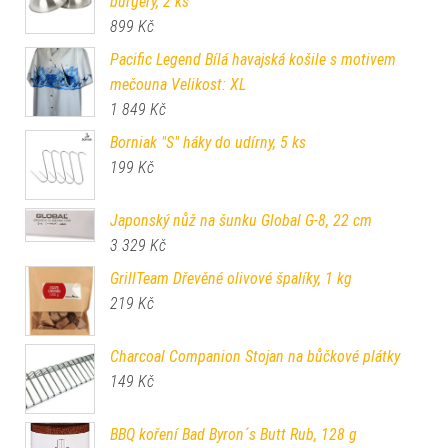
burgery, 2 ks
899
Kč
Pacific Legend Bílá havajská košile s motivem
mečouna Velikost: XL
1 849
Kč
Borniak "S" háky do udírny, 5 ks
199
Kč
Japonský nůž na šunku Global G-8, 22 cm
3 329
Kč
GrillTeam Dřevěné olivové špalíky, 1 kg
219
Kč
Charcoal Companion Stojan na bůčkové plátky
149
Kč
BBQ koření Bad Byron´s Butt Rub, 128 g