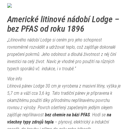
Americké litinové nádobí Lodge –
bez PFAS od roku 1896
„Litinového nádobí Lodge si cením pro jeho schopnost
rovnoměrně rozvádět a udržovat teplo, což zajišťuje dokonalé
propečení pokrmů. Jeho odolnost a dlouhá životnost z něj činí
investici na celý život. Navíc je vhodné pro použití na různých
typech sporáků vč. indukce, i v troubě.“
Více info
Litinová pánev Lodge 30 cm je vyrobena z masivní litiny, výška je
5,7 cm a váží cca 3,6 kg. Tato tradiční pánev je připravena k
okamžitému použití díky přírodnímu nepřilnavému povrchu
rovnou z výroby. Povrch ošetřený zapečeným jedlým olejem
zajišťuje nepřilnavost
bez chemie na bázi PFAS
. Hodí se
na
všechny typy zdrojů tepla
– plynový, elektrický a indukční