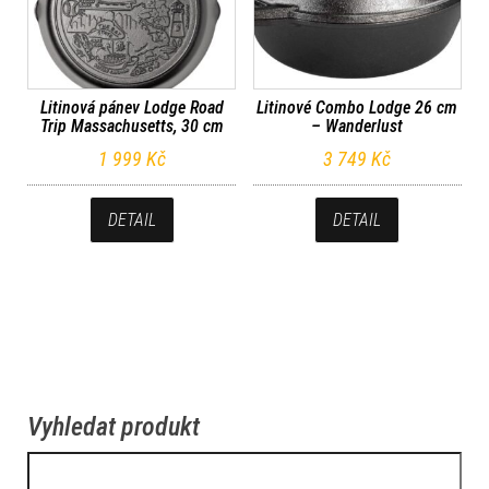
Litinová pánev Lodge Road
Litinové Combo Lodge 26 cm
Trip Massachusetts, 30 cm
– Wanderlust
1 999
Kč
3 749
Kč
DETAIL
DETAIL
Vyhledat produkt
Vyhledávání