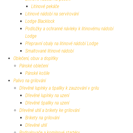
Litinové pekáče
Litinové nádobí na servírování
Lodge Blacklock
Podložky a ochranné návleky k litinovému nádobí
Lodge
Přepravní obaly na litinové nádobí Lodge
Smaltované litinové nádobí
Oblečení, obuv a doplňky
Pánské oblečení
Pánské košile
Palivo na grilování
Dřevěné lupínky a špalíky k zauzování v grilu
Dřevěné lupínky na uzení
Dřevěné špalíky na uzení
Dřevěné uhlí a brikety ke grilování
Brikety na grilování
Dřevěné uhlí
Podpalovače a komínové startéry