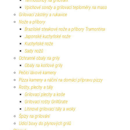
Termosondy na grilování
Vpichové sondy a grilovací teploměry na maso
Grilovací zástěry a rukavice
Nože a příbory
Brazilské steakové nože a příbory Tramontina
Japonské kuchyňské nože
Kuchyňské nože
Sady nožů
Ochranné obaly na grily
Obaly na kotlové grily
Pečící lávové kameny
Pizza kameny a náčiní na domácí přípravu pizzy
Rošty, plechy a tály
Grilovací plechy a koše
Grilovací rošty GrillGrate
Litinové grilovací tály a woky
Špízy na grilování
Udící boxy do plynových grilů