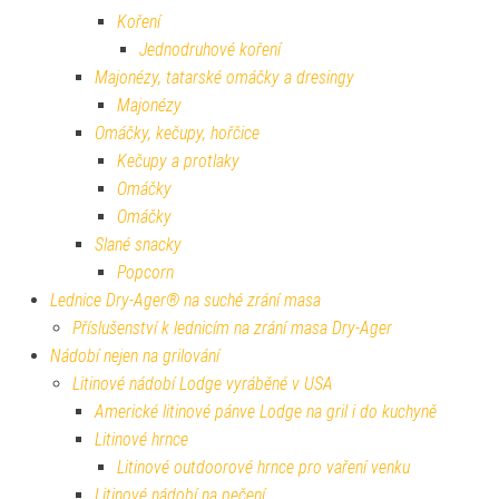
Koření
Jednodruhové koření
Majonézy, tatarské omáčky a dresingy
Majonézy
Omáčky, kečupy, hořčice
Kečupy a protlaky
Omáčky
Omáčky
Slané snacky
Popcorn
Lednice Dry-Ager® na suché zrání masa
Příslušenství k lednicím na zrání masa Dry-Ager
Nádobí nejen na grilování
Litinové nádobí Lodge vyráběné v USA
Americké litinové pánve Lodge na gril i do kuchyně
Litinové hrnce
Litinové outdoorové hrnce pro vaření venku
Litinové nádobí na pečení