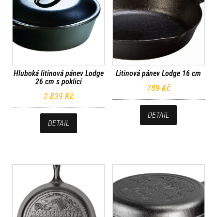
Hluboká litinová pánev Lodge
Litinová pánev Lodge 16 cm
26 cm s poklicí
789
Kč
2 839
Kč
DETAIL
DETAIL