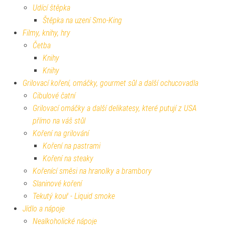
Udící štěpka
Štěpka na uzení Smo-King
Filmy, knihy, hry
Četba
Knihy
Knihy
Grilovací koření, omáčky, gourmet sůl a další ochucovadla
Cibulové čatní
Grilovací omáčky a další delikatesy, které putují z USA
přímo na váš stůl
Koření na grilování
Koření na pastrami
Koření na steaky
Kořenící směsi na hranolky a brambory
Slaninové koření
Tekutý kouř - Liquid smoke
Jídlo a nápoje
Nealkoholické nápoje