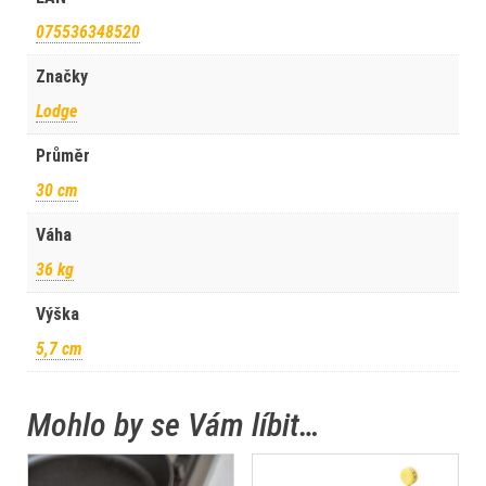
075536348520
Značky
Lodge
Průměr
30 cm
Váha
36 kg
Výška
5,7 cm
Mohlo by se Vám líbit…