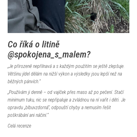
Co říká o litině
@spokojena_s_malem?
„Je přirozeně nepřilnavá a s každým použitím se ještě zlepšuje.
Většinu jídel dělám na nižší výkon a výsledky jsou lepší než na
běžných pánvích.“
„Používám ji denně – od vajíček přes maso až po pečení. Stačí
minimum tuku, nic se nepřipaluje a zvládnou na ní vařit i děti. Je
opravdu „blbuvzdorná“, odpouští chyby a nemusím řešit
poškrábání ani náčiní.“
Celá recenze