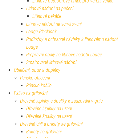
Litinové outdoorové hrnce pro vaření venku
Litinové nádobí na pečení
Litinové pekáče
Litinové nádobí na servírování
Lodge Blacklock
Podložky a ochranné návleky k litinovému nádobí
Lodge
Přepravní obaly na litinové nádobí Lodge
Smaltované litinové nádobí
Oblečení, obuv a doplňky
Pánské oblečení
Pánské košile
Palivo na grilování
Dřevěné lupínky a špalíky k zauzování v grilu
Dřevěné lupínky na uzení
Dřevěné špalíky na uzení
Dřevěné uhlí a brikety ke grilování
Brikety na grilování