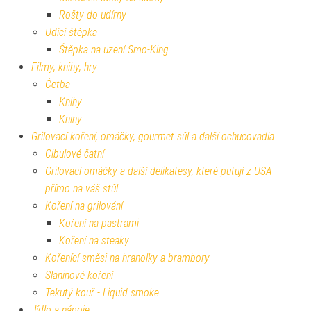
Rošty do udírny
Udící štěpka
Štěpka na uzení Smo-King
Filmy, knihy, hry
Četba
Knihy
Knihy
Grilovací koření, omáčky, gourmet sůl a další ochucovadla
Cibulové čatní
Grilovací omáčky a další delikatesy, které putují z USA
přímo na váš stůl
Koření na grilování
Koření na pastrami
Koření na steaky
Kořenící směsi na hranolky a brambory
Slaninové koření
Tekutý kouř - Liquid smoke
Jídlo a nápoje