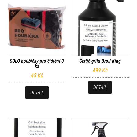
SOLO houbičky pro čištění 3
Čistič grilu Broil King
ks
499
Kč
45
Kč
DETAIL
DETAIL