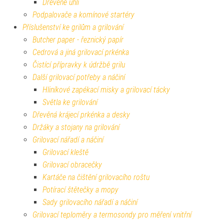
Dřevěné uhlí
Podpalovače a komínové startéry
Příslušenství ke grilům a grilování
Butcher paper - řeznický papír
Cedrová a jiná grilovací prkénka
Čistící přípravky k údržbě grilu
Další grilovací potřeby a náčiní
Hliníkové zapékací misky a grilovací tácky
Světla ke grilování
Dřevěná krájecí prkénka a desky
Držáky a stojany na grilování
Grilovací nářadí a náčiní
Grilovací kleště
Grilovací obracečky
Kartáče na čištění grilovacího roštu
Potírací štětečky a mopy
Sady grilovacího nářadí a náčiní
Grilovací teploměry a termosondy pro měření vnitřní