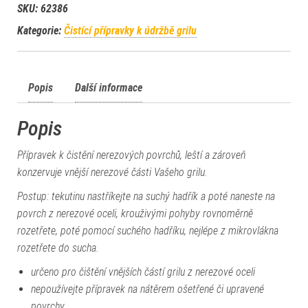
SKU:
62386
Kategorie:
Čistící přípravky k údržbě grilu
Popis
Další informace
Popis
Přípravek k čistění nerezových povrchů, leští a zároveň
konzervuje vnější nerezové části Vašeho grilu.
Postup: tekutinu nastříkejte na suchý hadřík a poté naneste na
povrch z nerezové oceli, krouživými pohyby rovnoměrně
rozetřete, poté pomocí suchého hadříku, nejlépe z mikrovlákna
rozetřete do sucha.
určeno pro čištění vnějších částí grilu z nerezové oceli
nepoužívejte přípravek na nátěrem ošetřené či upravené
povrchy