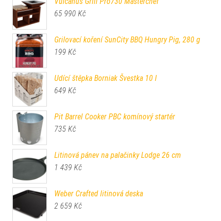
Vulcanus Grill Pro730 Masterchef
65 990
Kč
Grilovací koření SunCity BBQ Hungry Pig, 280 g
199
Kč
Udící štěpka Borniak Švestka 10 l
649
Kč
Pit Barrel Cooker PBC komínový startér
735
Kč
Litinová pánev na palačinky Lodge 26 cm
1 439
Kč
Weber Crafted litinová deska
2 659
Kč