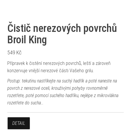
Čistič nerezových povrchů
Broil King
549
Kč
Přípravek k čistění nerezových povrchů, leští a zároveň
konzervuje vnější nerezové části Vašeho grilu.
Postup: tekutinu nastříkejte na suchý hadřík a poté naneste na
povrch z nerezové oceli, krouživými pohyby rovnoměrně
rozetřete, poté pomocí suchého hadříku, nejlépe z mikrovlákna
rozetřete do sucha…
DETAIL