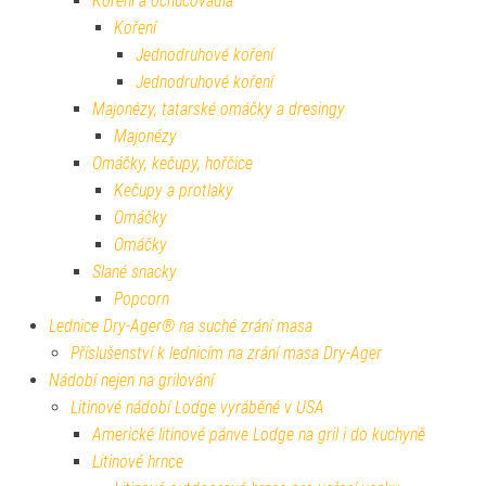
Koření a ochucovadla
Koření
Jednodruhové koření
Jednodruhové koření
Majonézy, tatarské omáčky a dresingy
Majonézy
Omáčky, kečupy, hořčice
Kečupy a protlaky
Omáčky
Omáčky
Slané snacky
Popcorn
Lednice Dry-Ager® na suché zrání masa
Příslušenství k lednicím na zrání masa Dry-Ager
Nádobí nejen na grilování
Litinové nádobí Lodge vyráběné v USA
Americké litinové pánve Lodge na gril i do kuchyně
Litinové hrnce