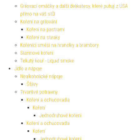
Grilovací omáčky a další delikatesy, které putují z USA
přímo na váš stůl
Koření na grilování
Koření na pastrami
Koření na steaky
Kořenící směsi na hranolky a brambory
Slaninové koření
Tekutý kouř - Liquid smoke
Jídlo a nápoje
Nealkoholické nápoje
Šťávy
Trvanlivé potraviny
Koření a ochucovadla
Koření
Jednodruhové koření
Koření a ochucovadla
Koření
Jednodruhové koření