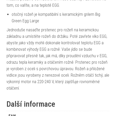
tom, co vaříte, a na teplotě EGG.
otočný rožeň je kompatibilní s keramickým grilem Big
Green Egg Large
Jednoduše nasaďte prstenec pro rožeň na keramickou
základnu a umístěte rožeň do držáku. Poté zavřete víko EGG,
abyste jako vždy mohli dokonale kontrolovat teplotu EGG a
kombinovat výhody EGG a rožně. Vaše jídlo se bude
připravovat přesně tak, jak má, díky proudění vzduchu v EGG,
odrazu tepla keramiky a otáčením rožně. Prstenec pro rožeň
je vyroben z oceli s povrchovou úpravou. Rožeň a přiložené
vidlice jsou vyrobeny z nerezové oceli. Rožněm otáčí tichý, ale
výkonný motor na 220-240 V, který zajišťuje rovnoměrné
otáčení.
Další informace