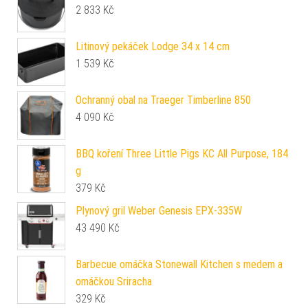
2 833
Kč
Litinový pekáček Lodge 34 x 14 cm
1 539
Kč
Ochranný obal na Traeger Timberline 850
4 090
Kč
BBQ koření Three Little Pigs KC All Purpose, 184
g
379
Kč
Plynový gril Weber Genesis EPX-335W
43 490
Kč
Barbecue omáčka Stonewall Kitchen s medem a
omáčkou Sriracha
329
Kč