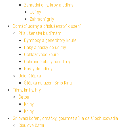
Zahradní grily, krby a udírny
Udírny
Zahradní grily
Domácí udírny a příslušenství k uzení
Příslušenství k udírnám
Dýmboxy a generátory kouře
Háky a háčky do udírny
Ochlazovače kouře
Ochranné obaly na udírny
Rošty do udírny
Udící štěpka
Štěpka na uzení Smo-King
Filmy, knihy, hry
Četba
Knihy
Knihy
Grilovací koření, omáčky, gourmet sůl a další ochucovadla
Cibulové čatní