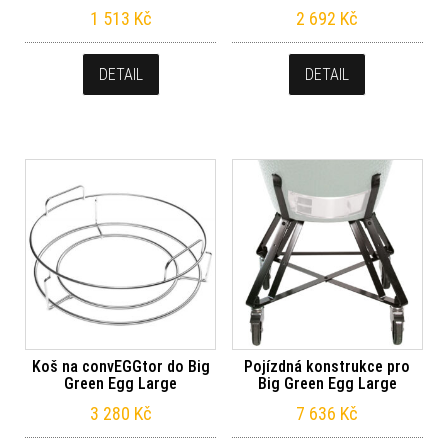
1 513
Kč
2 692
Kč
DETAIL
DETAIL
Koš na convEGGtor do Big
Pojízdná konstrukce pro
Green Egg Large
Big Green Egg Large
3 280
Kč
7 636
Kč