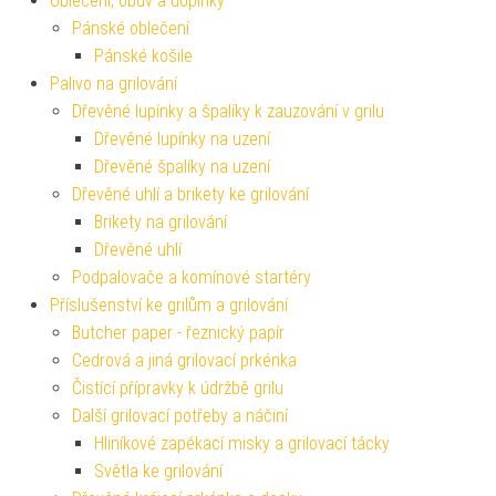
Oblečení, obuv a doplňky
Pánské oblečení
Pánské košile
Palivo na grilování
Dřevěné lupínky a špalíky k zauzování v grilu
Dřevěné lupínky na uzení
Dřevěné špalíky na uzení
Dřevěné uhlí a brikety ke grilování
Brikety na grilování
Dřevěné uhlí
Podpalovače a komínové startéry
Příslušenství ke grilům a grilování
Butcher paper - řeznický papír
Cedrová a jiná grilovací prkénka
Čistící přípravky k údržbě grilu
Další grilovací potřeby a náčiní
Hliníkové zapékací misky a grilovací tácky
Světla ke grilování