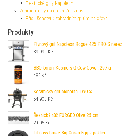
Elektrické grily Napoleon
Zahradní grily na dřevo Vulcanus
Příslušenství k zahradním grilům na dřevo
Produkty
Plynový gril Napoleon Rogue 425 PRO-S nerez
39 990
Kč
BBQ koření Kosmo´s Q Cow Cover, 297 g
489
Kč
Keramický gril Monolith TWO.55
54 900
Kč
Řeznický nůž FORGED Olive 25 cm
2 006
Kč
Litinový hrnec Big Green Egg s poklicí