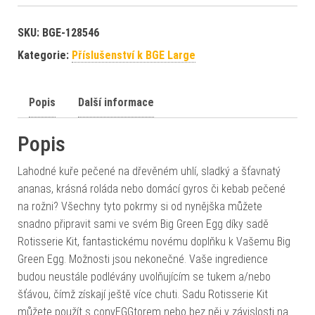
SKU:
BGE-128546
Kategorie:
Příslušenství k BGE Large
Popis
Další informace
Popis
Lahodné kuře pečené na dřevěném uhlí, sladký a šťavnatý
ananas, krásná roláda nebo domácí gyros či kebab pečené
na rožni? Všechny tyto pokrmy si od nynějška můžete
snadno připravit sami ve svém Big Green Egg díky sadě
Rotisserie Kit, fantastickému novému doplňku k Vašemu Big
Green Egg. Možnosti jsou nekonečné. Vaše ingredience
budou neustále podlévány uvolňujícím se tukem a/nebo
šťávou, čímž získají ještě více chuti. Sadu Rotisserie Kit
můžete použít s convEGGtorem nebo bez něj v závislosti na