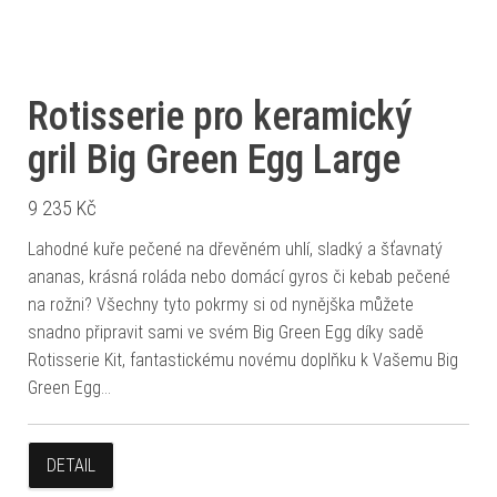
Rotisserie pro keramický
gril Big Green Egg Large
9 235
Kč
Lahodné kuře pečené na dřevěném uhlí, sladký a šťavnatý
ananas, krásná roláda nebo domácí gyros či kebab pečené
na rožni? Všechny tyto pokrmy si od nynějška můžete
snadno připravit sami ve svém Big Green Egg díky sadě
Rotisserie Kit, fantastickému novému doplňku k Vašemu Big
Green Egg…
DETAIL