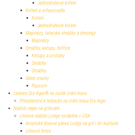
Jednodruhové koření
Koření a ochucovadla
Koření
Jednodruhové koření
Majonézy, tatarské omáčky a dresingy
Majonézy
Omáčky, kečupy, hořčice
Kečupy a protlaky
Omáčky
Omáčky
Slané snacky
Popcorn
Lednice Dry-Ager® na suché zrání masa
Příslušenství k lednicím na zrání masa Dry-Ager
Nádobí nejen na grilování
Litinové nádobí Lodge vyráběné v USA
Americké litinové pánve Lodge na gril i do kuchyně
Litinové hrnce