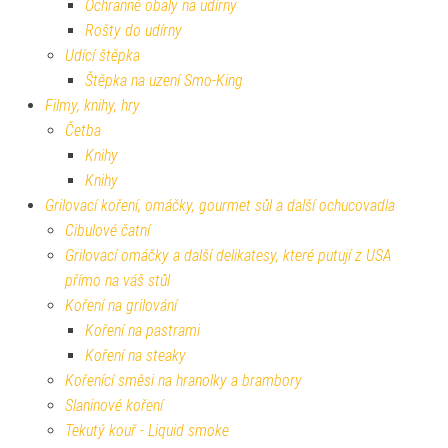
Ochranné obaly na udírny
Rošty do udírny
Udící štěpka
Štěpka na uzení Smo-King
Filmy, knihy, hry
Četba
Knihy
Knihy
Grilovací koření, omáčky, gourmet sůl a další ochucovadla
Cibulové čatní
Grilovací omáčky a další delikatesy, které putují z USA
přímo na váš stůl
Koření na grilování
Koření na pastrami
Koření na steaky
Kořenící směsi na hranolky a brambory
Slaninové koření
Tekutý kouř - Liquid smoke