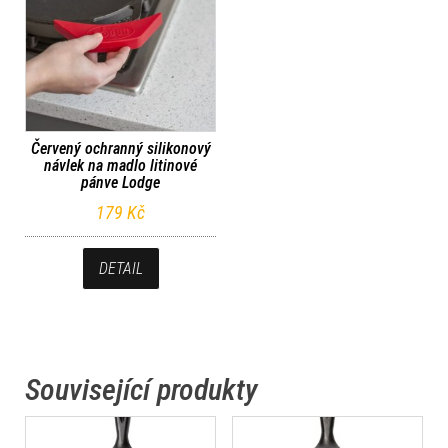
Červený ochranný silikonový
návlek na madlo litinové
pánve Lodge
179
Kč
DETAIL
Související produkty