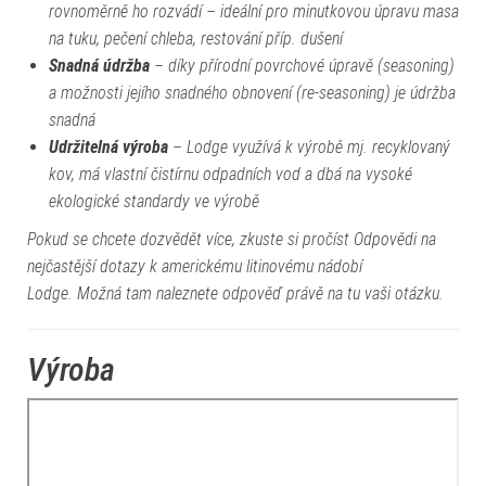
rovnoměrně ho rozvádí – ideální pro minutkovou úpravu masa
na tuku, pečení chleba, restování příp. dušení
Snadná údržba
– díky přírodní povrchové úpravě (seasoning)
a možnosti jejího snadného obnovení (re-seasoning) je údržba
snadná
Udržitelná výroba
– Lodge využívá k výrobě mj. recyklovaný
kov, má vlastní čistírnu odpadních vod a dbá na vysoké
ekologické standardy ve výrobě
Pokud se chcete dozvědět více, zkuste si pročíst
Odpovědi na
nejčastější dotazy k americkému litinovému nádobí
Lodge
. Možná tam naleznete odpověď právě na tu vaši otázku.
Výroba