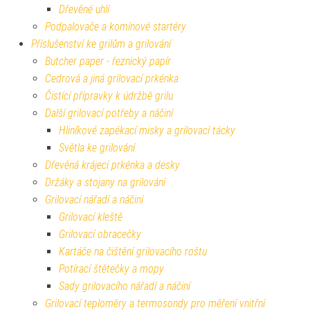
Dřevěné uhlí
Podpalovače a komínové startéry
Příslušenství ke grilům a grilování
Butcher paper - řeznický papír
Cedrová a jiná grilovací prkénka
Čistící přípravky k údržbě grilu
Další grilovací potřeby a náčiní
Hliníkové zapékací misky a grilovací tácky
Světla ke grilování
Dřevěná krájecí prkénka a desky
Držáky a stojany na grilování
Grilovací nářadí a náčiní
Grilovací kleště
Grilovací obracečky
Kartáče na čištění grilovacího roštu
Potírací štětečky a mopy
Sady grilovacího nářadí a náčiní
Grilovací teploměry a termosondy pro měření vnitřní