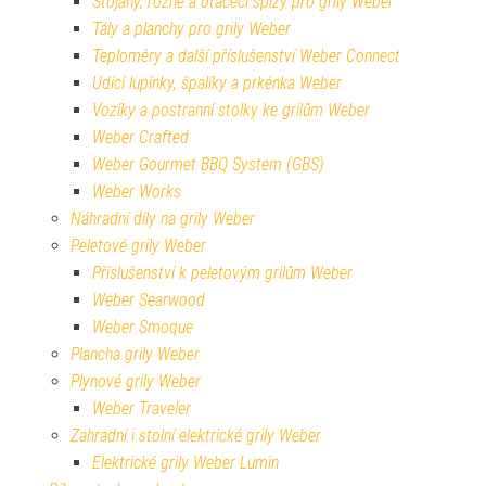
Stojany, rožně a otáčecí špízy pro grily Weber
Tály a planchy pro grily Weber
Teploměry a další příslušenství Weber Connect
Udící lupínky, špalíky a prkénka Weber
Vozíky a postranní stolky ke grilům Weber
Weber Crafted
Weber Gourmet BBQ System (GBS)
Weber Works
Náhradní díly na grily Weber
Peletové grily Weber
Příslušenství k peletovým grilům Weber
Weber Searwood
Weber Smoque
Plancha grily Weber
Plynové grily Weber
Weber Traveler
Zahradní i stolní elektrické grily Weber
Elektrické grily Weber Lumin