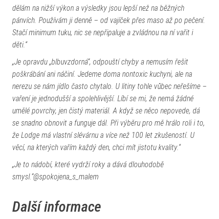
dělám na nižší výkon a výsledky jsou lepší než na běžných
pánvích. Používám ji denně – od vajíček přes maso až po pečení.
Stačí minimum tuku, nic se nepřipaluje a zvládnou na ní vařit i
děti.“
„Je opravdu „blbuvzdorná“, odpouští chyby a nemusím řešit
poškrábání ani náčiní. Jedeme doma nontoxic kuchyni, ale na
nerezu se nám jídlo často chytalo. U litiny tohle vůbec neřešíme –
vaření je jednodušší a spolehlivější. Líbí se mi, že nemá žádné
umělé povrchy, jen čistý materiál. A když se něco nepovede, dá
se snadno obnovit a funguje dál. Při výběru pro mě hrálo roli i to,
že Lodge má vlastní slévárnu a více než 100 let zkušeností. U
věcí, na kterých vařím každý den, chci mít jistotu kvality.“
„Je to nádobí, které vydrží roky a dává dlouhodobě
smysl.“
@spokojena_s_malem
Další informace