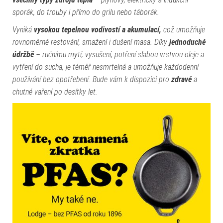
sporák, do trouby i přímo do grilu nebo táborák.
Vyniká
vysokou tepelnou vodivostí a akumulací,
což umožňuje
rovnoměrné restování, smažení i dušení masa. Díky
jednoduché
údržbě
– ručnímu mytí, vysušení, potření slabou vrstvou oleje a
vytření do sucha, je téměř nesmrtelná a umožňuje každodenní
používání bez opotřebení. Bude vám k dispozici pro
zdravé
a
chutné vaření po desítky let.