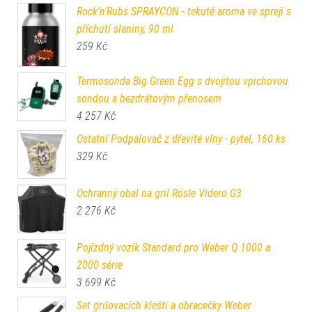
Rock'n'Rubs SPRAYCON - tekuté aroma ve spreji s
příchutí slaniny, 90 ml
259
Kč
Termosonda Big Green Egg s dvojitou vpichovou
sondou a bezdrátovým přenosem
4 257
Kč
Ostatní Podpalovač z dřevité vlny - pytel, 160 ks
329
Kč
Ochranný obal na gril Rösle Videro G3
2 276
Kč
Pojízdný vozík Standard pro Weber Q 1000 a
2000 série
3 699
Kč
Set grilovacích kleští a obracečky Weber