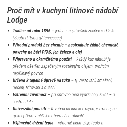
Proč mít v kuchyní litinové nádobí
Lodge
Tradice od roku 1896
– jedna z nejstarších značek v U.S.A.
(
South Pittsburg/Tennessee)
Přírodní produkt bez chemie – neobsahuje žádné chemické
povrchy na bázi PFAS, jen železo a olej
Připraveno k okamžitému použití
– každý kus nádobí je
předem ošetřen zapečeným rostlinným olejem, tvořícím
nepřilnavý povrch
Určeno k tepelné úpravě na tuku
– tj. restování, smažení,
pečení, fritování a dušení
Extrémní životnost
– při správné péči vydrží celý život – a
často i déle
Univerzální použití
– K vaření na indukci, plynu, v troubě, na
grilu i přímo v uhlících otevřeného ohniště
Výjimečné držení tepla
– výborně akumuluje teplo a