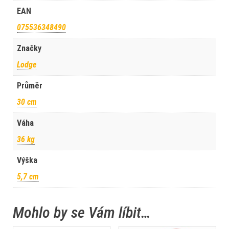
EAN
075536348490
Značky
Lodge
Průměr
30 cm
Váha
36 kg
Výška
5,7 cm
Mohlo by se Vám líbit…