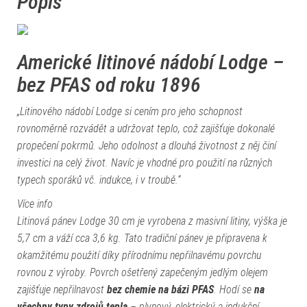
Popis
Americké litinové nádobí Lodge –
bez PFAS od roku 1896
„Litinového nádobí Lodge si cením pro jeho schopnost
rovnoměrně rozvádět a udržovat teplo, což zajišťuje dokonalé
propečení pokrmů. Jeho odolnost a dlouhá životnost z něj činí
investici na celý život. Navíc je vhodné pro použití na různých
typech sporáků vč. indukce, i v troubě.“
Více info
Litinová pánev Lodge 30 cm je vyrobena z masivní litiny, výška je
5,7 cm a váží cca 3,6 kg. Tato tradiční pánev je připravena k
okamžitému použití díky přírodnímu nepřilnavému povrchu
rovnou z výroby. Povrch ošetřený zapečeným jedlým olejem
zajišťuje nepřilnavost
bez chemie na bázi PFAS
. Hodí se
na
všechny typy zdrojů tepla
– plynový, elektrický a indukční