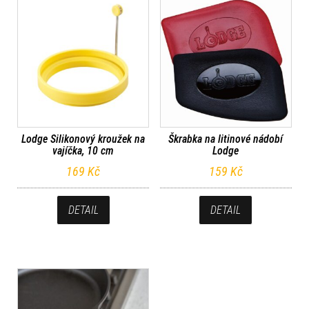
Lodge Silikonový kroužek na
Škrabka na litinové nádobí
vajíčka, 10 cm
Lodge
169
Kč
159
Kč
DETAIL
DETAIL