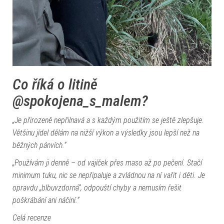
Co říká o litině
@spokojena_s_malem?
„Je přirozeně nepřilnavá a s každým použitím se ještě zlepšuje.
Většinu jídel dělám na nižší výkon a výsledky jsou lepší než na
běžných pánvích.“
„Používám ji denně – od vajíček přes maso až po pečení. Stačí
minimum tuku, nic se nepřipaluje a zvládnou na ní vařit i děti. Je
opravdu „blbuvzdorná“, odpouští chyby a nemusím řešit
poškrábání ani náčiní.“
Celá recenze