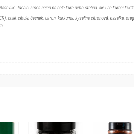
shville. Ideální směs nejen na celé kuře nebo stehna, ale i na kuřecí křídl
ER), chilli, cibule, česnek, citron, kurkuma, kyselina citronová, bazalka, ore
ka.