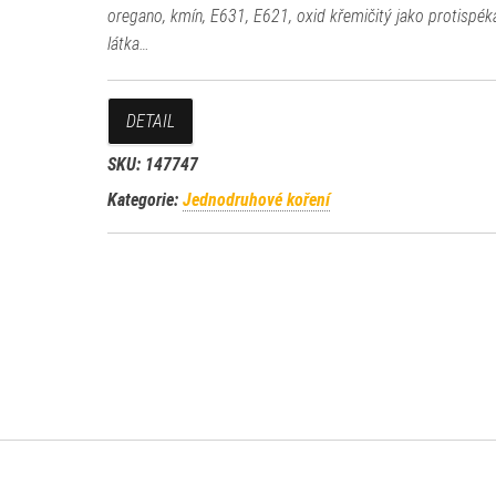
oregano, kmín, E631, E621, oxid křemičitý jako protispék
látka…
DETAIL
SKU:
147747
Kategorie:
Jednodruhové koření