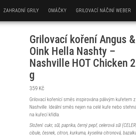
ZAHRADNÍ GRILY
OMÁČKY
GRILOVACÍ NÁČINÍ WEBER
Grilovací koření Angus &
Oink Hella Nashty –
Nashville HOT Chicken 
g
359
Kč
Grilovací kořenící směs inspirována pálivým kuřetem z
Nashville. Ideální směs nejen na celé kuře nebo stehna,
na kuřecí křídla.
Složení: cukr, sůl, paprika, černý pepř, celerová sůl (CELER),
cibule, česnek, citron, kurkuma, kyselina citronová, bazalk