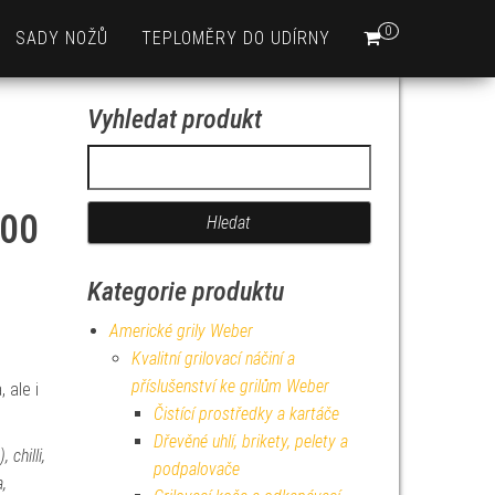
0
SADY NOŽŮ
TEPLOMĚRY DO UDÍRNY
Vyhledat produkt
Vyhledávání
200
Kategorie produktu
Americké grily Weber
Kvalitní grilovací náčiní a
příslušenství ke grilům Weber
 ale i
Čistící prostředky a kartáče
Dřevěné uhlí, brikety, pelety a
 chilli,
podpalovače
a,