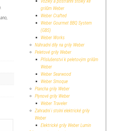
Vozíky a postranní stolky ke
a.
grilům Weber
Weber Crafted
gano,
Weber Gourmet BBQ System
(GBS)
Weber Works
Náhradní díly na grily Weber
Peletové grily Weber
Příslušenství k peletovým grilům
Weber
Weber Searwood
Weber Smoque
Plancha grily Weber
Plynové grily Weber
Weber Traveler
Zahradní i stolní elektrické grily
Weber
Elektrické grily Weber Lumin