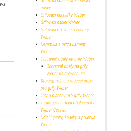
Grilovací koše a odkapávací
avá
misky
Grilovací kuchařky Weber
Grilovací náčiní Weber
Grilovací rukavice a zástěry
Weber
Keramika a pizza kameny
Weber
Ochranné obaly na grily Weber
Ochranné obaly na grily
Weber na dřevěné uhlí
Stojany, rožně a otáčecí špízy
pro grily Weber
Tály a planchy pro grily Weber
Teploměry a další příslušenství
Weber Connect
Udící lupínky, špalíky a prkénka
Weber