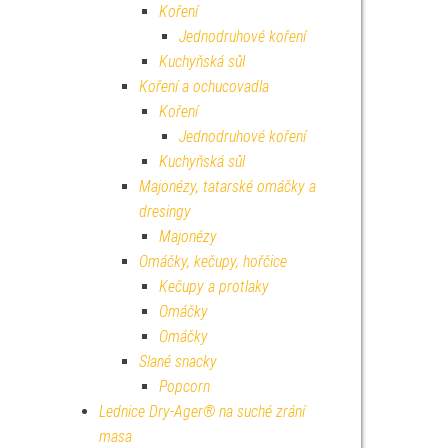
Koření
Jednodruhové koření
Kuchyňská sůl
Koření a ochucovadla
Koření
Jednodruhové koření
Kuchyňská sůl
Majonézy, tatarské omáčky a
dresingy
Majonézy
Omáčky, kečupy, hořčice
Kečupy a protlaky
Omáčky
Omáčky
Slané snacky
Popcorn
Lednice Dry-Ager® na suché zrání
masa