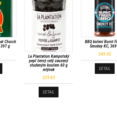
eat Church
BBQ koření Burnt F
, 397 g
Smokey KC, 369
549
Kč
La Plantation Kampotský
pepř černý celý zauzený
studeným kouřem 60 g
DETAIL
mlýnek
329
Kč
DETAIL