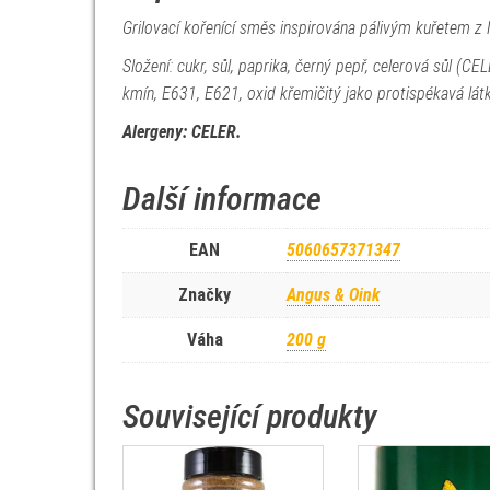
Grilovací kořenící směs inspirována pálivým kuřetem z Na
Složení: cukr, sůl, paprika, černý pepř, celerová sůl (CEL
kmín, E631, E621, oxid křemičitý jako protispékavá lát
Alergeny: CELER.
Další informace
EAN
5060657371347
Značky
Angus & Oink
Váha
200 g
Související produkty