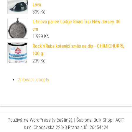
Lava
399
Kč
Litinová pánev Lodge Road Trip New Jersey, 30
cm
1 999
Kč
Rock'n'Rubs kořenící směs na dip - CHIMICHURRI,
100 g
239
Kč
Grilovací recepty
Používáme WordPress (v češtině).
|
Šablona: Bulk Shop
| ACIT
s.r.o. Chodovská 228/3 Praha 4 IČ: 26454424