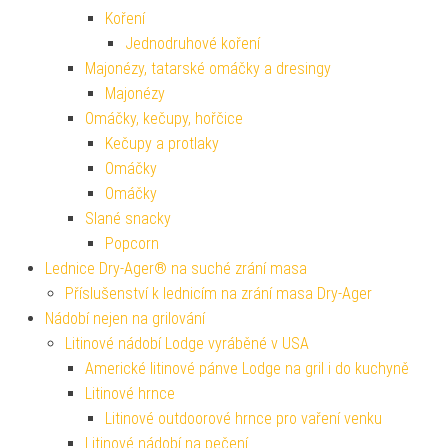
Koření
Jednodruhové koření
Majonézy, tatarské omáčky a dresingy
Majonézy
Omáčky, kečupy, hořčice
Kečupy a protlaky
Omáčky
Omáčky
Slané snacky
Popcorn
Lednice Dry-Ager® na suché zrání masa
Příslušenství k lednicím na zrání masa Dry-Ager
Nádobí nejen na grilování
Litinové nádobí Lodge vyráběné v USA
Americké litinové pánve Lodge na gril i do kuchyně
Litinové hrnce
Litinové outdoorové hrnce pro vaření venku
Litinové nádobí na pečení