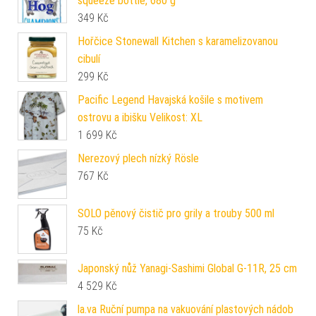
squeeze bottle, 680 g
349
Kč
Hořčice Stonewall Kitchen s karamelizovanou
cibulí
299
Kč
Pacific Legend Havajská košile s motivem
ostrovu a ibišku Velikost: XL
1 699
Kč
Nerezový plech nízký Rösle
767
Kč
SOLO pěnový čistič pro grily a trouby 500 ml
75
Kč
Japonský nůž Yanagi-Sashimi Global G-11R, 25 cm
4 529
Kč
la.va Ruční pumpa na vakuování plastových nádob