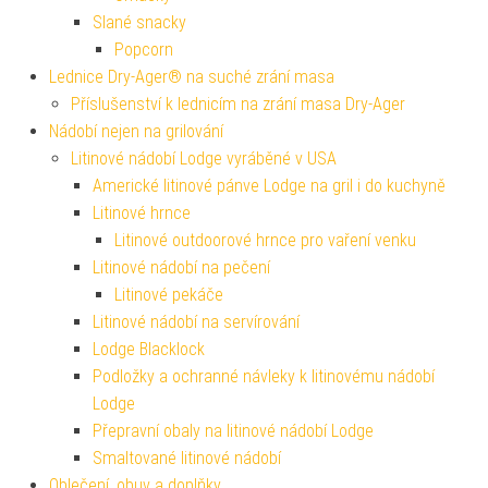
Slané snacky
Popcorn
Lednice Dry-Ager® na suché zrání masa
Příslušenství k lednicím na zrání masa Dry-Ager
Nádobí nejen na grilování
Litinové nádobí Lodge vyráběné v USA
Americké litinové pánve Lodge na gril i do kuchyně
Litinové hrnce
Litinové outdoorové hrnce pro vaření venku
Litinové nádobí na pečení
Litinové pekáče
Litinové nádobí na servírování
Lodge Blacklock
Podložky a ochranné návleky k litinovému nádobí
Lodge
Přepravní obaly na litinové nádobí Lodge
Smaltované litinové nádobí
Oblečení, obuv a doplňky