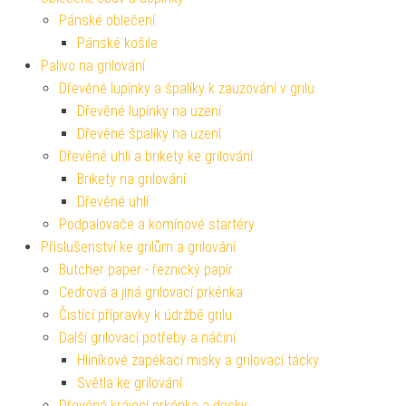
Pánské oblečení
Pánské košile
Palivo na grilování
Dřevěné lupínky a špalíky k zauzování v grilu
Dřevěné lupínky na uzení
Dřevěné špalíky na uzení
Dřevěné uhlí a brikety ke grilování
Brikety na grilování
Dřevěné uhlí
Podpalovače a komínové startéry
Příslušenství ke grilům a grilování
Butcher paper - řeznický papír
Cedrová a jiná grilovací prkénka
Čistící přípravky k údržbě grilu
Další grilovací potřeby a náčiní
Hliníkové zapékací misky a grilovací tácky
Světla ke grilování
Dřevěná krájecí prkénka a desky