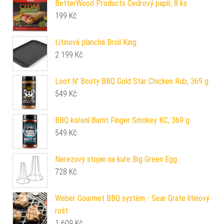
BetterWood Products Cedrový papír, 8 ks
199
Kč
Litinová plancha Broil King
2 199
Kč
Loot N' Booty BBQ Gold Star Chicken Rub, 369 g
549
Kč
BBQ koření Burnt Finger Smokey KC, 369 g
549
Kč
Nerezový stojan na kuře Big Green Egg
728
Kč
Weber Gourmet BBQ systém - Sear Grate litinový
rošt
1 609
Kč