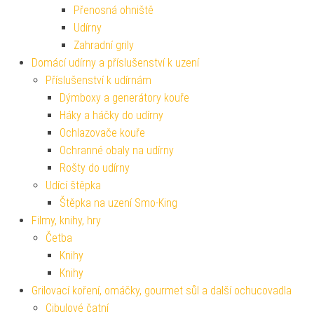
Přenosná ohniště
Udírny
Zahradní grily
Domácí udírny a příslušenství k uzení
Příslušenství k udírnám
Dýmboxy a generátory kouře
Háky a háčky do udírny
Ochlazovače kouře
Ochranné obaly na udírny
Rošty do udírny
Udící štěpka
Štěpka na uzení Smo-King
Filmy, knihy, hry
Četba
Knihy
Knihy
Grilovací koření, omáčky, gourmet sůl a další ochucovadla
Cibulové čatní