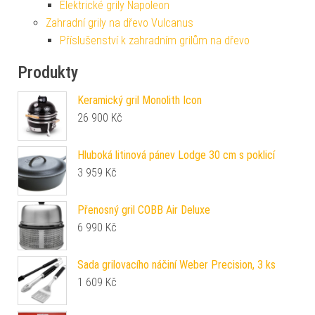
Elektrické grily Napoleon
Zahradní grily na dřevo Vulcanus
Příslušenství k zahradním grilům na dřevo
Produkty
Keramický gril Monolith Icon
26 900
Kč
Hluboká litinová pánev Lodge 30 cm s poklicí
3 959
Kč
Přenosný gril COBB Air Deluxe
6 990
Kč
Sada grilovacího náčiní Weber Precision, 3 ks
1 609
Kč