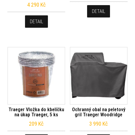
4 290
Kč
DETAIL
DETAIL
Traeger Vložka do kbelíčku
Ochranný obal na peletový
na úkap Traeger, 5 ks
gril Traeger Woodridge
209
Kč
3 990
Kč