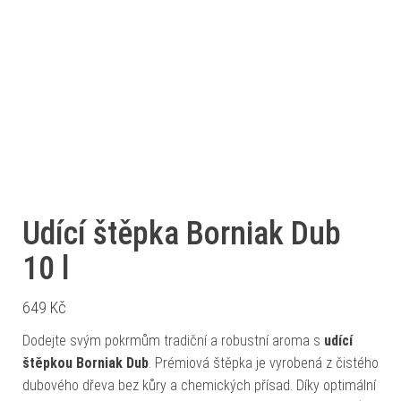
Udící štěpka Borniak Dub
10 l
649
Kč
Dodejte svým pokrmům tradiční a robustní aroma s
udící
štěpkou Borniak Dub
. Prémiová štěpka je vyrobená z čistého
dubového dřeva bez kůry a chemických přísad. Díky optimální