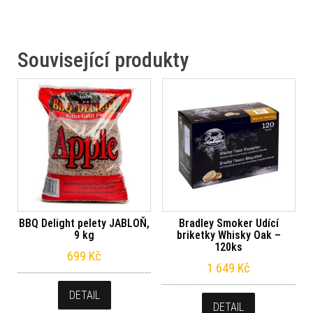
Související produkty
BBQ Delight pelety JABLOŇ,
Bradley Smoker Udící
9 kg
briketky Whisky Oak –
120ks
699
Kč
1 649
Kč
DETAIL
DETAIL