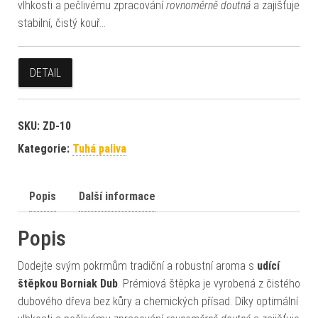
vlhkosti a pečlivému zpracování
rovnoměrně doutná
a zajišťuje
stabilní, čistý kouř…
DETAIL
SKU:
ZD-10
Kategorie:
Tuhá paliva
Popis
Další informace
Popis
Dodejte svým pokrmům tradiční a robustní aroma s
udící
štěpkou Borniak Dub
. Prémiová štěpka je vyrobená z čistého
dubového dřeva bez kůry a chemických přísad. Díky optimální