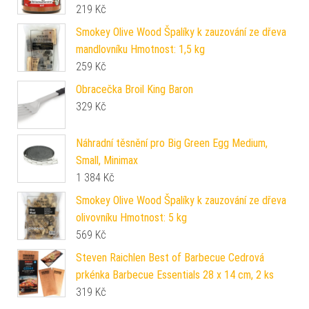
219
Kč
Smokey Olive Wood Špalíky k zauzování ze dřeva
mandlovníku Hmotnost: 1,5 kg
259
Kč
Obracečka Broil King Baron
329
Kč
Náhradní těsnění pro Big Green Egg Medium,
Small, Minimax
1 384
Kč
Smokey Olive Wood Špalíky k zauzování ze dřeva
olivovníku Hmotnost: 5 kg
569
Kč
Steven Raichlen Best of Barbecue Cedrová
prkénka Barbecue Essentials 28 x 14 cm, 2 ks
319
Kč