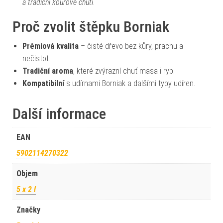
a tradiční kouřové chuti
.
Proč zvolit štěpku Borniak
Prémiová kvalita
– čisté dřevo bez kůry, prachu a
nečistot.
Tradiční aroma
, které zvýrazní chuť masa i ryb.
Kompatibilní
s udírnami Borniak a dalšími typy udíren.
Další informace
EAN
5902114270322
Objem
5 x 2 l
Značky