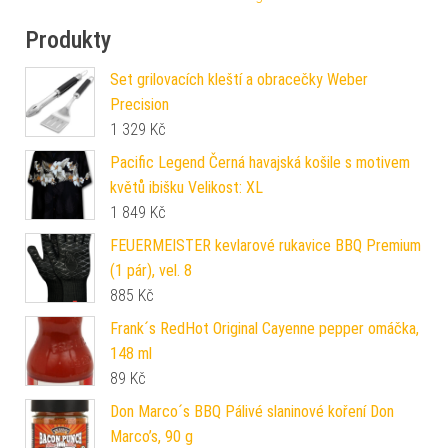
Produkty
Set grilovacích kleští a obracečky Weber
Precision
1 329
Kč
Pacific Legend Černá havajská košile s motivem
květů ibišku Velikost: XL
1 849
Kč
FEUERMEISTER kevlarové rukavice BBQ Premium
(1 pár), vel. 8
885
Kč
Frank´s RedHot Original Cayenne pepper omáčka,
148 ml
89
Kč
Don Marco´s BBQ Pálivé slaninové koření Don
Marco’s, 90 g