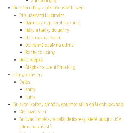
Zahradní grily
Domácí udírny a příslušenství k uzení
Příslušenství k udírnám
Dýmboxy a generátory kouře
Háky a háčky do udírny
Ochlazovače kouře
Ochranné obaly na udírny
Rošty do udírny
Udící štěpka
Štěpka na uzení Smo-King
Filmy, knihy, hry
Četba
Knihy
Knihy
Grilovací koření, omáčky, gourmet sůl a další ochucovadla
Cibulové čatní
Grilovací omáčky a další delikatesy, které putují z USA
přímo na váš stůl