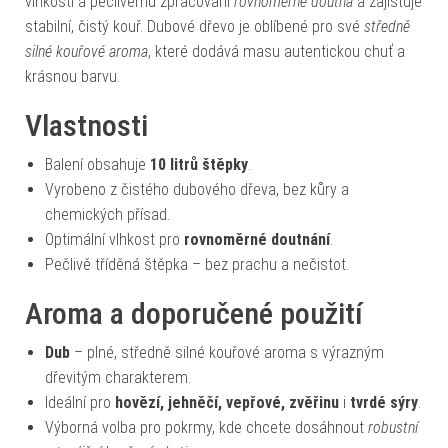
vlhkosti a pečlivému zpracování
rovnoměrně doutná
a zajišťuje
stabilní, čistý kouř. Dubové dřevo je oblíbené pro své
středně
silné kouřové aroma
, které dodává masu autentickou chuť a
krásnou barvu.
Vlastnosti
Balení obsahuje
10 litrů štěpky
.
Vyrobeno z čistého dubového dřeva, bez kůry a
chemických přísad.
Optimální vlhkost pro
rovnoměrné doutnání
.
Pečlivě tříděná štěpka – bez prachu a nečistot.
Aroma a doporučené použití
Dub
– plné, středně silné kouřové aroma s výrazným
dřevitým charakterem.
Ideální pro
hovězí, jehněčí, vepřové, zvěřinu
i
tvrdé sýry
.
Výborná volba pro pokrmy, kde chcete dosáhnout
robustní