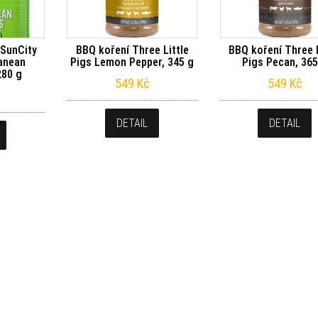
 SunCity
BBQ koření Three Little
BBQ koření Three L
anean
Pigs Lemon Pepper, 345 g
Pigs Pecan, 365
280 g
549
Kč
549
Kč
DETAIL
DETAIL