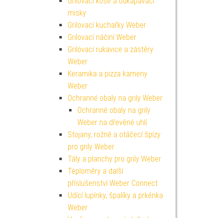
Grilovací koše a odkapávací
misky
Grilovací kuchařky Weber
Grilovací náčiní Weber
Grilovací rukavice a zástěry
Weber
Keramika a pizza kameny
Weber
Ochranné obaly na grily Weber
Ochranné obaly na grily
Weber na dřevěné uhlí
Stojany, rožně a otáčecí špízy
pro grily Weber
Tály a planchy pro grily Weber
Teploměry a další
příslušenství Weber Connect
Udící lupínky, špalíky a prkénka
Weber