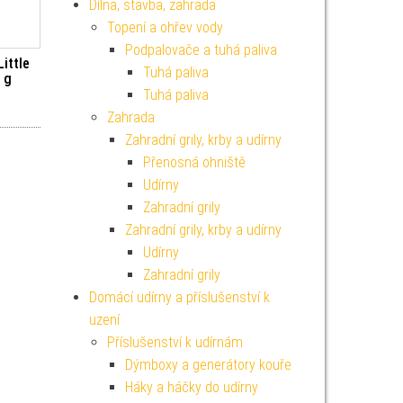
Dílna, stavba, zahrada
Topení a ohřev vody
Podpalovače a tuhá paliva
ittle
Tuhá paliva
 g
Tuhá paliva
Zahrada
Zahradní grily, krby a udírny
Přenosná ohniště
Udírny
Zahradní grily
Zahradní grily, krby a udírny
Udírny
Zahradní grily
Domácí udírny a příslušenství k
uzení
Příslušenství k udírnám
Dýmboxy a generátory kouře
Háky a háčky do udírny