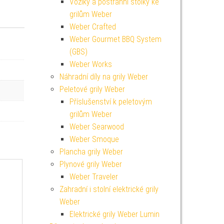
Vozíky a postranní stolky ke
grilům Weber
Weber Crafted
Weber Gourmet BBQ System
(GBS)
Weber Works
Náhradní díly na grily Weber
Peletové grily Weber
Příslušenství k peletovým
grilům Weber
Weber Searwood
Weber Smoque
Plancha grily Weber
Plynové grily Weber
Weber Traveler
Zahradní i stolní elektrické grily
Weber
Elektrické grily Weber Lumin