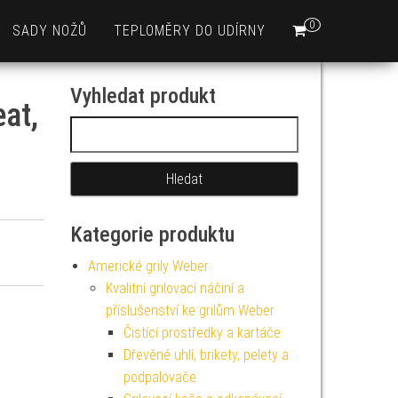
0
SADY NOŽŮ
TEPLOMĚRY DO UDÍRNY
Vyhledat produkt
at,
Vyhledávání
Kategorie produktu
Americké grily Weber
Kvalitní grilovací náčiní a
příslušenství ke grilům Weber
Čistící prostředky a kartáče
Dřevěné uhlí, brikety, pelety a
podpalovače