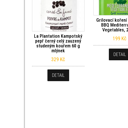
Grilovací koření
BBQ Mediterr
Vegetables, 
La Plantation Kampotský
199
Kč
pepř černý celý zauzený
studeným kouřem 60 g
mlýnek
DETAIL
329
Kč
DETAIL