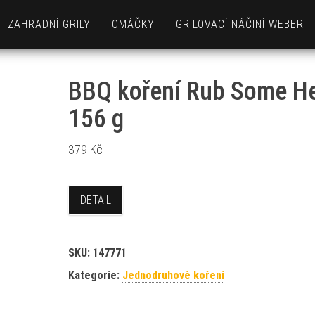
ZAHRADNÍ GRILY
OMÁČKY
GRILOVACÍ NÁČINÍ WEBER
BBQ koření Rub Some He
156 g
379
Kč
DETAIL
SKU:
147771
Kategorie:
Jednodruhové koření