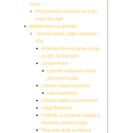
masa
Příslušenství k lednicím na zrání
masa Dry-Ager
Nádobí nejen na grilování
Litinové nádobí Lodge vyráběné v
USA
Americké litinové pánve Lodge
na gril i do kuchyně
Litinové hrnce
Litinové outdoorové hrnce
pro vaření venku
Litinové nádobí na pečení
Litinové pekáče
Litinové nádobí na servírování
Lodge Blacklock
Podložky a ochranné návleky k
litinovému nádobí Lodge
Přepravní obaly na litinové