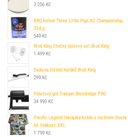
3 256
Kč
BBQ koření Three Little Pigs KC Championship,
354 g
549
Kč
Broil King Otočný špízový set Broil King
1 499
Kč
Sada na čištění hořáků Broil King
299
Kč
Peletový gril Traeger Woodridge PRO
34 990
Kč
Pacific Legend Havajská košile s motivem Route
66 Velikost: XXL
1 799
Kč