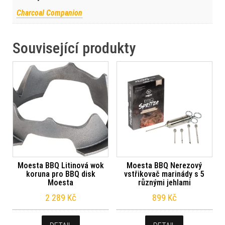
Charcoal Companion
Související produkty
Moesta BBQ Litinová wok
Moesta BBQ Nerezový
koruna pro BBQ disk
vstřikovač marinády s 5
Moesta
různými jehlami
2 289
Kč
899
Kč