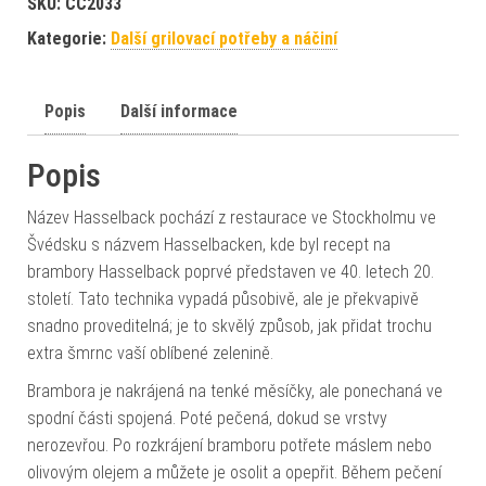
SKU:
CC2033
Kategorie:
Další grilovací potřeby a náčiní
Popis
Další informace
Popis
Název Hasselback pochází z restaurace ve Stockholmu ve
Švédsku s názvem Hasselbacken, kde byl recept na
brambory Hasselback poprvé představen ve 40. letech 20.
století. Tato technika vypadá působivě, ale je překvapivě
snadno proveditelná; je to skvělý způsob, jak přidat trochu
extra šmrnc vaší oblíbené zelenině.
Brambora je nakrájená na tenké měsíčky, ale ponechaná ve
spodní části spojená. Poté pečená, dokud se vrstvy
nerozevřou. Po rozkrájení bramboru potřete máslem nebo
olivovým olejem a můžete je osolit a opepřit. Během pečení