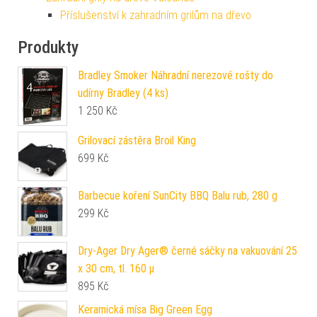
Příslušenství k zahradním grilům na dřevo
Produkty
Bradley Smoker Náhradní nerezové rošty do
udírny Bradley (4 ks)
1 250
Kč
Grilovací zástěra Broil King
699
Kč
Barbecue koření SunCity BBQ Balu rub, 280 g
299
Kč
Dry-Ager Dry Ager® černé sáčky na vakuování 25
x 30 cm, tl. 160 µ
895
Kč
Keramická mísa Big Green Egg