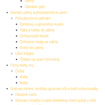
Udírny
Zahradní grily
Domácí udírny a příslušenství k uzení
Příslušenství k udírnám
Dýmboxy a generátory kouře
Háky a háčky do udírny
Ochlazovače kouře
Ochranné obaly na udírny
Rošty do udírny
Udící štěpka
Štěpka na uzení Smo-King
Filmy, knihy, hry
Četba
Knihy
Knihy
Grilovací koření, omáčky, gourmet sůl a další ochucovadla
Cibulové čatní
Grilovací omáčky a další delikatesy, které putují z USA