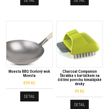
DETAIL
DETAIL
Moesta BBQ Ocelový wok
Charcoal Companion
Moesta
Škrabka s kartáčkem na
čištění povrchu himalájské
899
Kč
desky
99
Kč
DETAIL
DETAIL