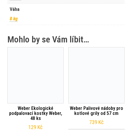
Váha
8 kg
Mohlo by se Vám líbit…
Weber Ekologické
Weber Palivové nádoby pro
podpalovací kostky Weber,
kotlové grily od 57 cm
48 ks
739
Kč
129
Kč