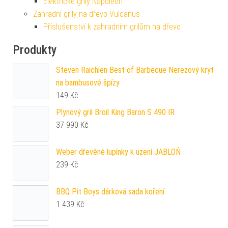
Elektrické grily Napoleon
Zahradní grily na dřevo Vulcanus
Příslušenství k zahradním grilům na dřevo
Produkty
Steven Raichlen Best of Barbecue Nerezový kryt
na bambusové špízy
149
Kč
Plynový gril Broil King Baron S 490 IR
37 990
Kč
Weber dřevěné lupínky k uzení JABLOŇ
239
Kč
BBQ Pit Boys dárková sada koření
1 439
Kč