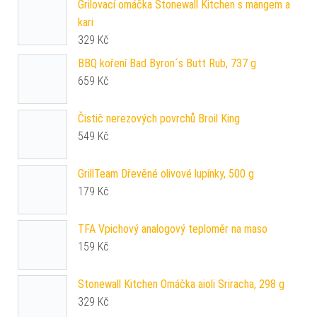
Grilovací omáčka Stonewall Kitchen s mangem a
kari
329
Kč
BBQ koření Bad Byron´s Butt Rub, 737 g
659
Kč
Čistič nerezových povrchů Broil King
549
Kč
GrillTeam Dřevěné olivové lupínky, 500 g
179
Kč
TFA Vpichový analogový teploměr na maso
159
Kč
Stonewall Kitchen Omáčka aioli Sriracha, 298 g
329
Kč