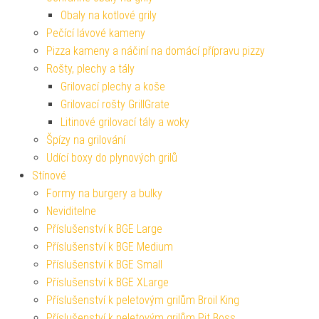
Obaly na kotlové grily
Pečící lávové kameny
Pizza kameny a náčiní na domácí přípravu pizzy
Rošty, plechy a tály
Grilovací plechy a koše
Grilovací rošty GrillGrate
Litinové grilovací tály a woky
Špízy na grilování
Udící boxy do plynových grilů
Stínové
Formy na burgery a bulky
Neviditelne
Příslušenství k BGE Large
Příslušenství k BGE Medium
Příslušenství k BGE Small
Příslušenství k BGE XLarge
Příslušenství k peletovým grilům Broil King
Příslušenství k peletovým grilům Pit Boss