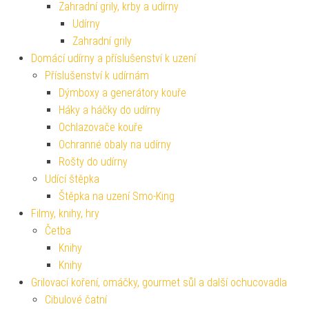
Zahradní grily, krby a udírny
Udírny
Zahradní grily
Domácí udírny a příslušenství k uzení
Příslušenství k udírnám
Dýmboxy a generátory kouře
Háky a háčky do udírny
Ochlazovače kouře
Ochranné obaly na udírny
Rošty do udírny
Udící štěpka
Štěpka na uzení Smo-King
Filmy, knihy, hry
Četba
Knihy
Knihy
Grilovací koření, omáčky, gourmet sůl a další ochucovadla
Cibulové čatní