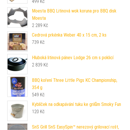
499
Kč
Moesta BBQ Litinová wok koruna pro BBQ disk
Moesta
2 289
Kč
Cedrová prkénka Weber 40 x 15 cm, 2 ks
739
Kč
Hluboká litinová pánev Lodge 26 cm s poklicí
2 839
Kč
BBQ koření Three Little Pigs KC Championship,
354 g
549
Kč
Kyblíček na odkapávání tuku ke grilům Smoky Fun
120
Kč
SnS Grill SnS EasySpin™ nerezový grilovací rošt,