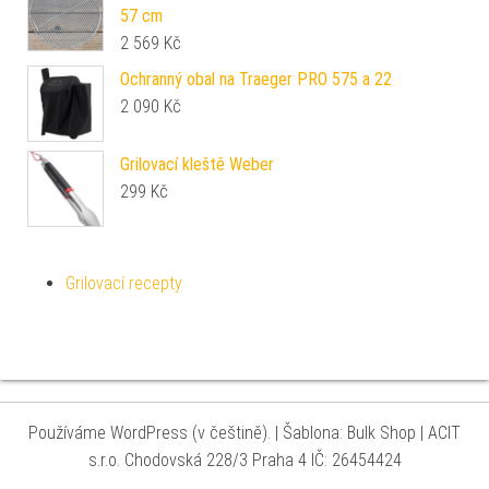
57 cm
2 569
Kč
Ochranný obal na Traeger PRO 575 a 22
2 090
Kč
Grilovací kleště Weber
299
Kč
Grilovací recepty
Používáme WordPress (v češtině).
|
Šablona: Bulk Shop
| ACIT
s.r.o. Chodovská 228/3 Praha 4 IČ: 26454424