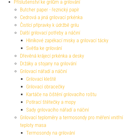
Příslušenství ke grilům a grilování
Butcher paper - řeznický papír
Cedrová a jiná grilovací prkénka
Čistící přípravky k údržbě grilu
Další grilovací potřeby a náčiní
Hliníkové zapékací misky a grilovací tácky
Světla ke grilování
Dřevěná krájecí prkénka a desky
Držáky a stojany na grilování
Grilovací nářadí a náčiní
Grilovací kleště
Grilovací obracečky
Kartáče na čištění grilovacího roštu
Potírací štětečky a mopy
Sady grilovacího nářadí a náčiní
Grilovací teploměry a termosondy pro měření vnitřní
teploty masa
Termosondy na grilování