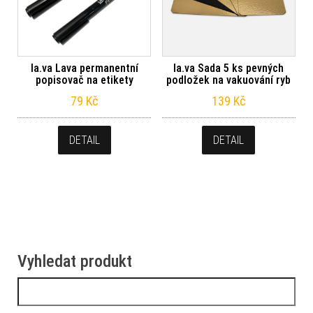
la.va Lava permanentní
la.va Sada 5 ks pevných
popisovač na etikety
podložek na vakuování ryb
79
Kč
139
Kč
DETAIL
DETAIL
Vyhledat produkt
Vyhledávání