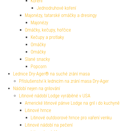
Koření
Jednodruhové koření
Majonézy, tatarské omáčky a dresingy
Majonézy
Omáčky, kečupy, hořčice
Kečupy a protlaky
Omáčky
Omáčky
Slané snacky
Popcorn
Lednice Dry-Ager® na suché zrání masa
Příslušenství k lednicím na zrání masa Dry-Ager
Nádobí nejen na grilování
Litinové nádobí Lodge vyráběné v USA
Americké litinové pánve Lodge na gril i do kuchyně
Litinové hrnce
Litinové outdoorové hrnce pro vaření venku
Litinové nádobí na pečení