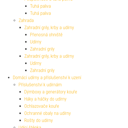
Tuhá paliva
Tuhá paliva
Zahrada
Zahradní grily, krby a udírny
Přenosná ohniště
Udírny
Zahradní grily
Zahradní grily, krby a udírny
Udírny
Zahradní grily
Domácí udírny a příslušenství k uzení
Příslušenství k udírnám
Dýmboxy a generátory kouře
Háky a háčky do udírny
Ochlazovače kouře
Ochranné obaly na udírny
Rošty do udírny
Udící štěpka