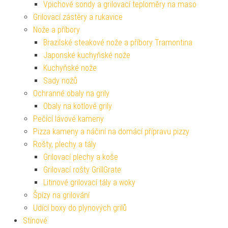
Vpichové sondy a grilovací teploměry na maso
Grilovací zástěry a rukavice
Nože a příbory
Brazilské steakové nože a příbory Tramontina
Japonské kuchyňské nože
Kuchyňské nože
Sady nožů
Ochranné obaly na grily
Obaly na kotlové grily
Pečící lávové kameny
Pizza kameny a náčiní na domácí přípravu pizzy
Rošty, plechy a tály
Grilovací plechy a koše
Grilovací rošty GrillGrate
Litinové grilovací tály a woky
Špízy na grilování
Udící boxy do plynových grilů
Stínové