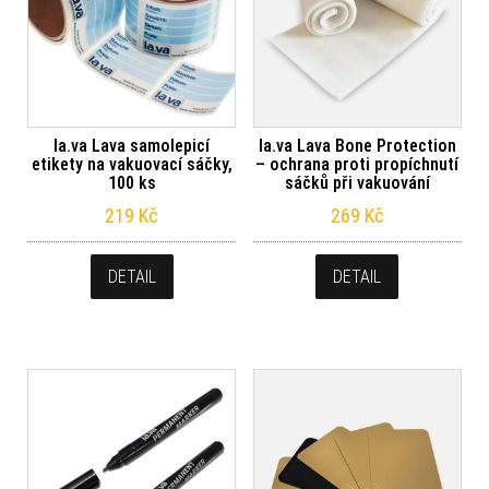
la.va Lava samolepicí
la.va Lava Bone Protection
etikety na vakuovací sáčky,
– ochrana proti propíchnutí
100 ks
sáčků při vakuování
219
Kč
269
Kč
DETAIL
DETAIL