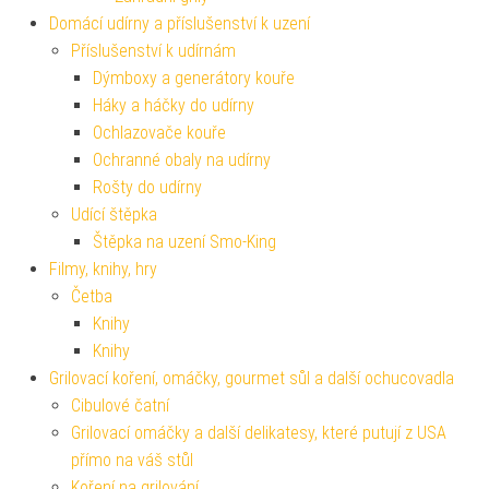
Domácí udírny a příslušenství k uzení
Příslušenství k udírnám
Dýmboxy a generátory kouře
Háky a háčky do udírny
Ochlazovače kouře
Ochranné obaly na udírny
Rošty do udírny
Udící štěpka
Štěpka na uzení Smo-King
Filmy, knihy, hry
Četba
Knihy
Knihy
Grilovací koření, omáčky, gourmet sůl a další ochucovadla
Cibulové čatní
Grilovací omáčky a další delikatesy, které putují z USA
přímo na váš stůl
Koření na grilování