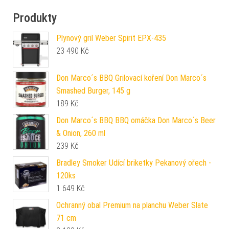
Produkty
Plynový gril Weber Spirit EPX-435
23 490
Kč
Don Marco´s BBQ Grilovací koření Don Marco´s
Smashed Burger, 145 g
189
Kč
Don Marco´s BBQ BBQ omáčka Don Marco´s Beer
& Onion, 260 ml
239
Kč
Bradley Smoker Udící briketky Pekanový ořech -
120ks
1 649
Kč
Ochranný obal Premium na planchu Weber Slate
71 cm