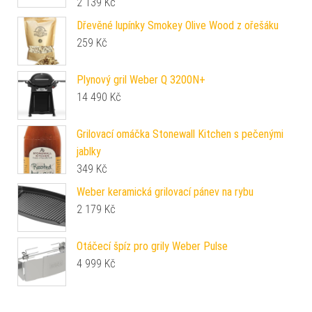
2 139
Kč
Dřevěné lupínky Smokey Olive Wood z ořešáku
259
Kč
Plynový gril Weber Q 3200N+
14 490
Kč
Grilovací omáčka Stonewall Kitchen s pečenými
jablky
349
Kč
Weber keramická grilovací pánev na rybu
2 179
Kč
Otáčecí špíz pro grily Weber Pulse
4 999
Kč