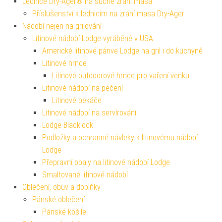
Lednice Dry-Ager® na suché zrání masa
Příslušenství k lednicím na zrání masa Dry-Ager
Nádobí nejen na grilování
Litinové nádobí Lodge vyráběné v USA
Americké litinové pánve Lodge na gril i do kuchyně
Litinové hrnce
Litinové outdoorové hrnce pro vaření venku
Litinové nádobí na pečení
Litinové pekáče
Litinové nádobí na servírování
Lodge Blacklock
Podložky a ochranné návleky k litinovému nádobí
Lodge
Přepravní obaly na litinové nádobí Lodge
Smaltované litinové nádobí
Oblečení, obuv a doplňky
Pánské oblečení
Pánské košile