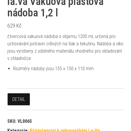
la.va Vakuová plastová
nádoba 1,2 l
629
Kč
čtvercová vakuová nádoba o objemu 1200 ml, určená pro
uchovávání potravin citlivých na tlak a tekutinu. Nádoba a víko
jsou vyrobeny z odolného materiálu vhodného pro skladování
v chladničce.
Rozměry nádoby jsou 155 x 150 x 110 mm.
DETAIL
SKU:
VL0065
Kategorie:
Příslušenství k vakuovačkám La-Va