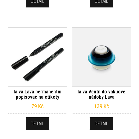
DETAIL
DETAIL
la.va Lava permanentní
la.va Ventil do vakuové
popisovač na etikety
nádoby Lava
79
Kč
139
Kč
DETAIL
DETAIL