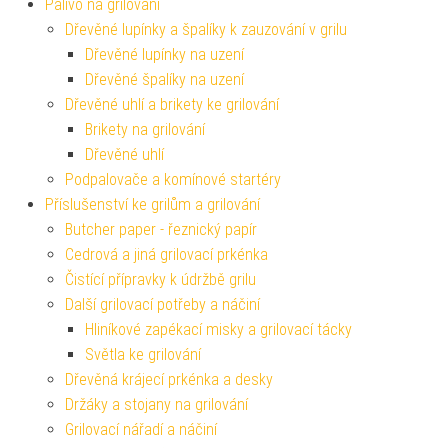
Palivo na grilování
Dřevěné lupínky a špalíky k zauzování v grilu
Dřevěné lupínky na uzení
Dřevěné špalíky na uzení
Dřevěné uhlí a brikety ke grilování
Brikety na grilování
Dřevěné uhlí
Podpalovače a komínové startéry
Příslušenství ke grilům a grilování
Butcher paper - řeznický papír
Cedrová a jiná grilovací prkénka
Čistící přípravky k údržbě grilu
Další grilovací potřeby a náčiní
Hliníkové zapékací misky a grilovací tácky
Světla ke grilování
Dřevěná krájecí prkénka a desky
Držáky a stojany na grilování
Grilovací nářadí a náčiní