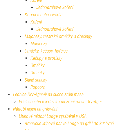
Koření
Jednodruhové koření
Koření a ochucovadla
Koření
Jednodruhové koření
Majonézy, tatarské omáčky a dresingy
Majonézy
Omáčky, kečupy, hořčice
Kečupy a protlaky
Omáčky
Omáčky
Slané snacky
Popcorn
Lednice Dry-Ager® na suché zrání masa
Příslušenství k lednicím na zrání masa Dry-Ager
Nádobí nejen na grilování
Litinové nádobí Lodge vyráběné v USA
Americké litinové pánve Lodge na gril i do kuchyně