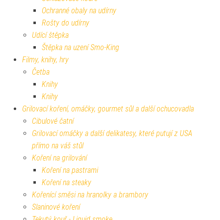
Ochranné obaly na udírny
Rošty do udírny
Udící štěpka
Štěpka na uzení Smo-King
Filmy, knihy, hry
Četba
Knihy
Knihy
Grilovací koření, omáčky, gourmet sůl a další ochucovadla
Cibulové čatní
Grilovací omáčky a další delikatesy, které putují z USA
přímo na váš stůl
Koření na grilování
Koření na pastrami
Koření na steaky
Kořenící směsi na hranolky a brambory
Slaninové koření
Tekutý kouř - Liquid smoke