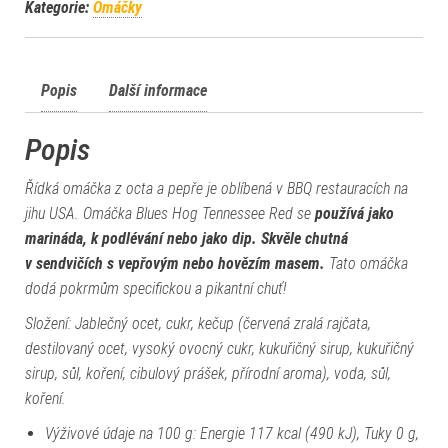
Kategorie:
Omáčky
Popis
Další informace
Popis
Řídká omáčka z octa a pepře je oblíbená v BBQ restauracích na
jihu USA. Omáčka Blues Hog Tennessee Red se
používá jako
marináda, k podlévání nebo jako dip. Skvěle chutná
v sendvičích s vepřovým nebo hovězím masem.
Tato omáčka
dodá pokrmům specifickou a pikantní chuť!
Složení: Jablečný ocet, cukr, kečup (červená zralá rajčata,
destilovaný ocet, vysoký ovocný cukr, kukuřičný sirup, kukuřičný
sirup, sůl, koření, cibulový prášek, přírodní aroma), voda, sůl,
koření.
Výživové údaje na 100 g: Energie 117 kcal (490 kJ), Tuky 0 g,