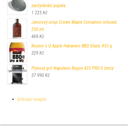
zachytávání popela
1 225
Kč
Javorový sirup Crown Maple Cinnamon Infused,
250 ml
469
Kč
Kosmo´s Q Apple Habanero BBQ Glaze, 453 g
329
Kč
Plynový gril Napoleon Rogue 425 PRO-S černý
37 990
Kč
Grilovací recepty