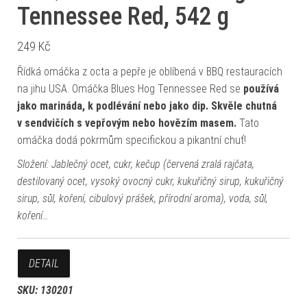
Tennessee Red, 542 g
249
Kč
Řídká omáčka z octa a pepře je oblíbená v BBQ restauracích
na jihu USA. Omáčka Blues Hog Tennessee Red se
používá
jako marináda, k podlévání nebo jako dip. Skvěle chutná
v sendvičích s vepřovým nebo hovězím masem.
Tato
omáčka dodá pokrmům specifickou a pikantní chuť!
Složení: Jablečný ocet, cukr, kečup (červená zralá rajčata,
destilovaný ocet, vysoký ovocný cukr, kukuřičný sirup, kukuřičný
sirup, sůl, koření, cibulový prášek, přírodní aroma), voda, sůl,
koření…
DETAIL
SKU:
130201