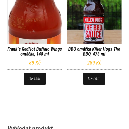
Frank´s RedHot Buffalo Wings
BBQ omáčka Killer Hogs The
omáčka, 148 ml
BBQ, 473 ml
89
Kč
289
Kč
DETAIL
DETAIL
Vyhledat produkt