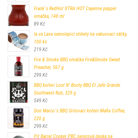
Frank´s RedHot XTRA HOT Cayenne pepper
omáčka, 148 ml
89
Kč
la.va Lava samolepicí etikety na vakuovací sáčky,
100 ks
219
Kč
Fire & Smoke BBQ omáčka Fire&Smoke Sweet
Preacher, 567 g
299
Kč
BBQ koření Loot N' Booty BBQ El Jefe Grande
Southwest Rub, 329 g
549
Kč
Don Marco´s BBQ Grilovací koření Mafia Coffee,
220 g
299
Kč
Pit Barrel Cooker PBC nerezová deska na