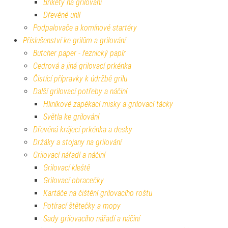
Brikety na grilování
Dřevěné uhlí
Podpalovače a komínové startéry
Příslušenství ke grilům a grilování
Butcher paper - řeznický papír
Cedrová a jiná grilovací prkénka
Čistící přípravky k údržbě grilu
Další grilovací potřeby a náčiní
Hliníkové zapékací misky a grilovací tácky
Světla ke grilování
Dřevěná krájecí prkénka a desky
Držáky a stojany na grilování
Grilovací nářadí a náčiní
Grilovací kleště
Grilovací obracečky
Kartáče na čištění grilovacího roštu
Potírací štětečky a mopy
Sady grilovacího nářadí a náčiní