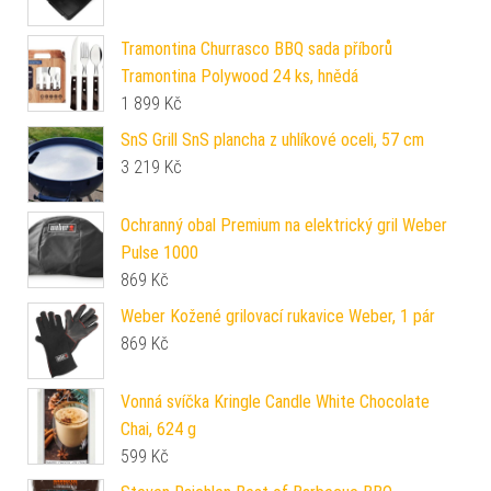
Tramontina Churrasco BBQ sada příborů
Tramontina Polywood 24 ks, hnědá
1 899
Kč
SnS Grill SnS plancha z uhlíkové oceli, 57 cm
3 219
Kč
Ochranný obal Premium na elektrický gril Weber
Pulse 1000
869
Kč
Weber Kožené grilovací rukavice Weber, 1 pár
869
Kč
Vonná svíčka Kringle Candle White Chocolate
Chai, 624 g
599
Kč