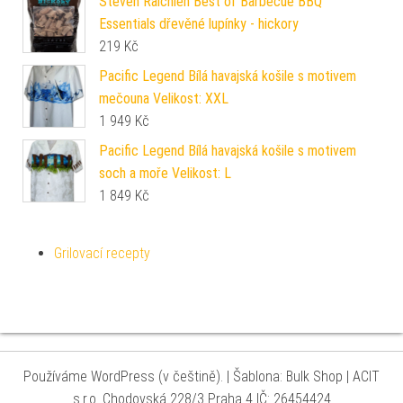
Steven Raichlen Best of Barbecue BBQ
Essentials dřevěné lupínky - hickory
219
Kč
Pacific Legend Bílá havajská košile s motivem
mečouna Velikost: XXL
1 949
Kč
Pacific Legend Bílá havajská košile s motivem
soch a moře Velikost: L
1 849
Kč
Grilovací recepty
Používáme WordPress (v češtině).
|
Šablona: Bulk Shop
| ACIT
s.r.o. Chodovská 228/3 Praha 4 IČ: 26454424