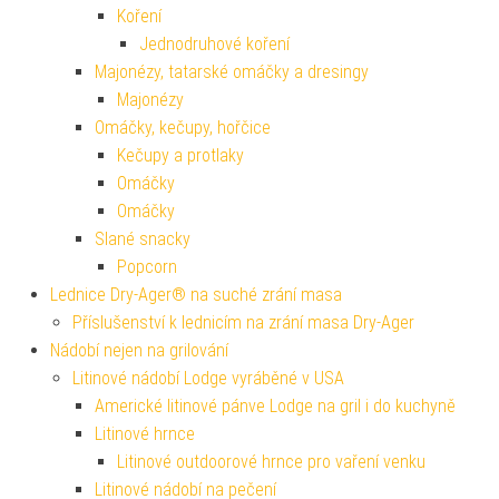
Koření
Jednodruhové koření
Majonézy, tatarské omáčky a dresingy
Majonézy
Omáčky, kečupy, hořčice
Kečupy a protlaky
Omáčky
Omáčky
Slané snacky
Popcorn
Lednice Dry-Ager® na suché zrání masa
Příslušenství k lednicím na zrání masa Dry-Ager
Nádobí nejen na grilování
Litinové nádobí Lodge vyráběné v USA
Americké litinové pánve Lodge na gril i do kuchyně
Litinové hrnce
Litinové outdoorové hrnce pro vaření venku
Litinové nádobí na pečení