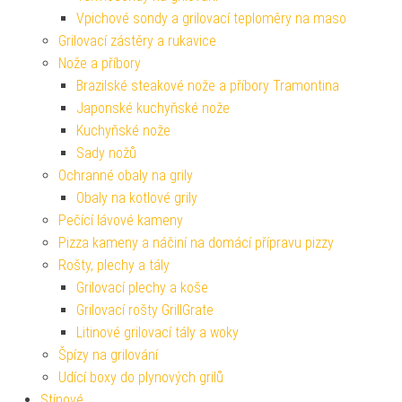
Vpichové sondy a grilovací teploměry na maso
Grilovací zástěry a rukavice
Nože a příbory
Brazilské steakové nože a příbory Tramontina
Japonské kuchyňské nože
Kuchyňské nože
Sady nožů
Ochranné obaly na grily
Obaly na kotlové grily
Pečící lávové kameny
Pizza kameny a náčiní na domácí přípravu pizzy
Rošty, plechy a tály
Grilovací plechy a koše
Grilovací rošty GrillGrate
Litinové grilovací tály a woky
Špízy na grilování
Udící boxy do plynových grilů
Stínové