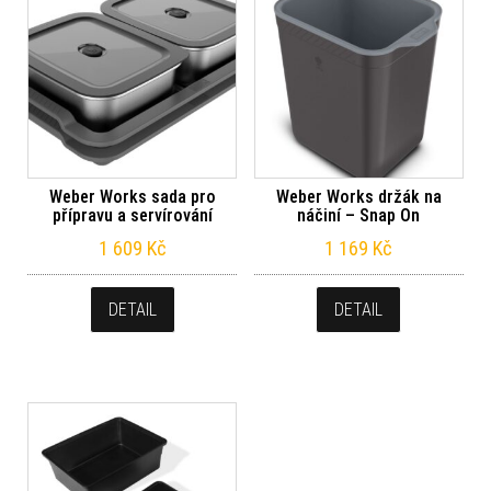
Weber Works sada pro
Weber Works držák na
přípravu a servírování
náčiní – Snap On
1 609
Kč
1 169
Kč
DETAIL
DETAIL