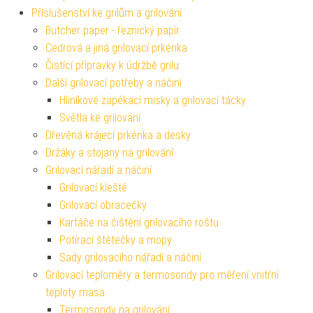
Příslušenství ke grilům a grilování
Butcher paper - řeznický papír
Cedrová a jiná grilovací prkénka
Čistící přípravky k údržbě grilu
Další grilovací potřeby a náčiní
Hliníkové zapékací misky a grilovací tácky
Světla ke grilování
Dřevěná krájecí prkénka a desky
Držáky a stojany na grilování
Grilovací nářadí a náčiní
Grilovací kleště
Grilovací obracečky
Kartáče na čištění grilovacího roštu
Potírací štětečky a mopy
Sady grilovacího nářadí a náčiní
Grilovací teploměry a termosondy pro měření vnitřní
teploty masa
Termosondy na grilování