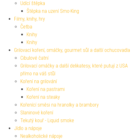
Udící štěpka
Štěpka na uzení Smo-King
Filmy, knihy, hry
Četba
Knihy
Knihy
Grilovací koření, omáčky, gourmet sůl a další ochucovadla
Cibulové čatní
Grilovací omáčky a další delikatesy, které putují z USA
přímo na váš stůl
Koření na grilování
Koření na pastrami
Koření na steaky
Kořenící směsi na hranolky a brambory
Slaninové koření
Tekutý kouř - Liquid smoke
Jídlo a nápoje
Nealkoholické nápoje