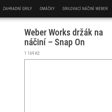
ZAHRADNÍ GRILY
OMÁČKY
GRILOVACÍ NÁČINÍ WEBER
Weber Works držák na
náčiní – Snap On
1 169
Kč