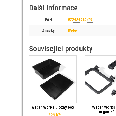
Další informace
EAN
077924910401
Značky
Weber
Související produkty
Weber Works úložný box
Weber Works
organizé
1 329
Kč