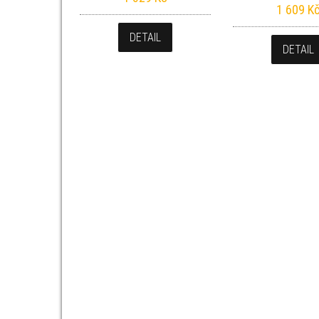
1 609
K
DETAIL
DETAIL