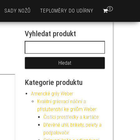
0
SADY NOŽŮ
TEPLOMĚRY DO UDÍRNY
Vyhledat produkt
Vyhledávání
Kategorie produktu
Americké grily Weber
Kvalitní grilovací náčiní a
příslušenství ke grilům Weber
Čistící prostředky a kartáče
Dřevěné uhlí, brikety, pelety a
podpalovače