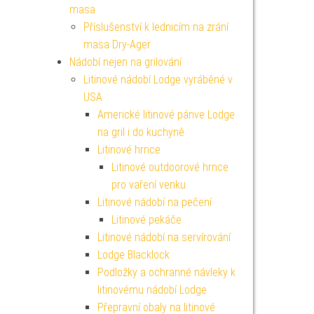
masa
Příslušenství k lednicím na zrání
masa Dry-Ager
Nádobí nejen na grilování
Litinové nádobí Lodge vyráběné v
USA
Americké litinové pánve Lodge
na gril i do kuchyně
Litinové hrnce
Litinové outdoorové hrnce
pro vaření venku
Litinové nádobí na pečení
Litinové pekáče
Litinové nádobí na servírování
Lodge Blacklock
Podložky a ochranné návleky k
litinovému nádobí Lodge
Přepravní obaly na litinové