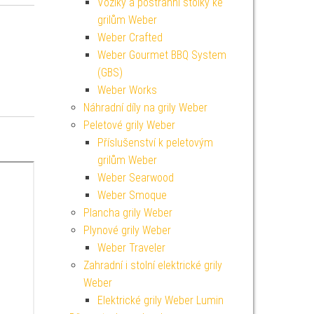
Vozíky a postranní stolky ke
grilům Weber
Weber Crafted
Weber Gourmet BBQ System
(GBS)
Weber Works
Náhradní díly na grily Weber
Peletové grily Weber
Příslušenství k peletovým
grilům Weber
Weber Searwood
Weber Smoque
Plancha grily Weber
Plynové grily Weber
Weber Traveler
Zahradní i stolní elektrické grily
Weber
Elektrické grily Weber Lumin