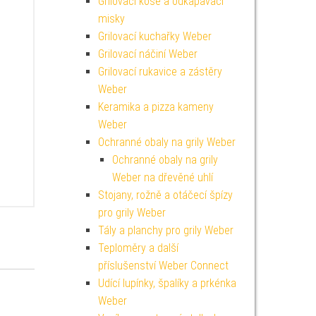
Grilovací koše a odkapávací
misky
Grilovací kuchařky Weber
Grilovací náčiní Weber
Grilovací rukavice a zástěry
Weber
Keramika a pizza kameny
Weber
Ochranné obaly na grily Weber
Ochranné obaly na grily
Weber na dřevěné uhlí
Stojany, rožně a otáčecí špízy
pro grily Weber
Tály a planchy pro grily Weber
Teploměry a další
příslušenství Weber Connect
Udící lupínky, špalíky a prkénka
Weber