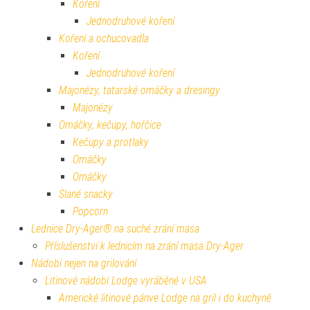
Koření
Jednodruhové koření
Koření a ochucovadla
Koření
Jednodruhové koření
Majonézy, tatarské omáčky a dresingy
Majonézy
Omáčky, kečupy, hořčice
Kečupy a protlaky
Omáčky
Omáčky
Slané snacky
Popcorn
Lednice Dry-Ager® na suché zrání masa
Příslušenství k lednicím na zrání masa Dry-Ager
Nádobí nejen na grilování
Litinové nádobí Lodge vyráběné v USA
Americké litinové pánve Lodge na gril i do kuchyně