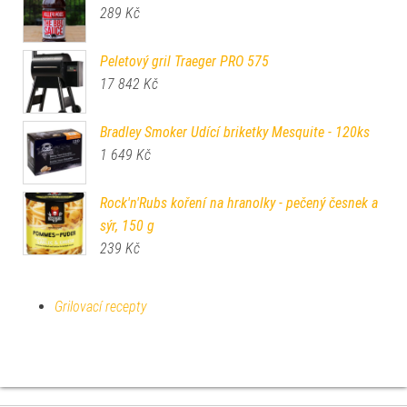
289
Kč
Peletový gril Traeger PRO 575
17 842
Kč
Bradley Smoker Udící briketky Mesquite - 120ks
1 649
Kč
Rock'n'Rubs koření na hranolky - pečený česnek a
sýr, 150 g
239
Kč
Grilovací recepty