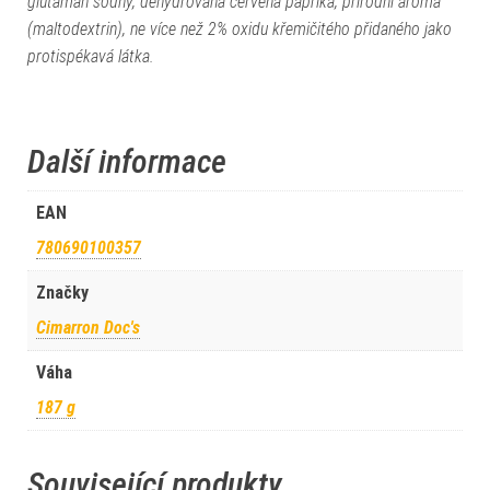
glutaman sodný, dehydrovaná červená paprika, přírodní aroma
(maltodextrin), ne více než 2% oxidu křemičitého přidaného jako
protispékavá látka.
Další informace
EAN
780690100357
Značky
Cimarron Doc's
Váha
187 g
Související produkty