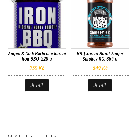
Angus & Oink Barbecue koření
BBQ koření Burnt Finger
Iron BBQ, 220 g
Smokey KC, 369 g
359
Kč
549
Kč
DETAIL
DETAIL