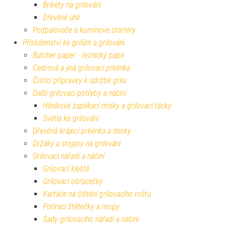
Brikety na grilování
Dřevěné uhlí
Podpalovače a komínové startéry
Příslušenství ke grilům a grilování
Butcher paper - řeznický papír
Cedrová a jiná grilovací prkénka
Čistící přípravky k údržbě grilu
Další grilovací potřeby a náčiní
Hliníkové zapékací misky a grilovací tácky
Světla ke grilování
Dřevěná krájecí prkénka a desky
Držáky a stojany na grilování
Grilovací nářadí a náčiní
Grilovací kleště
Grilovací obracečky
Kartáče na čištění grilovacího roštu
Potírací štětečky a mopy
Sady grilovacího nářadí a náčiní