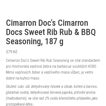
Cimarron Doc's Cimarron
Docs Sweet Rib Rub & BBQ
Seasoning, 187 g
379
Kč
Cimarron Doc’s Sweet Rib Rub Seasoning se stal standardem
pro mistrovská vepřová žebra na barbecue soutěžích KCBS.
Mimo vepřových žeber a vepřového masa vůbec, je velmi
dobré na kuřecí maso.
Složení: cukr, sůl, dehydrovaný česnek a cibule, koření a barvivo,
glutaman sodný, dehydrovaná červená paprika, přírodní aroma
(maltodextrin), ne více než 2% oxidu křemičitého přidaného jako
protispékavá látka…