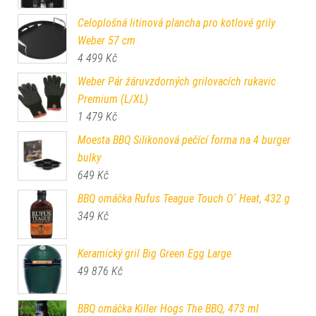
Celoplošná litinová plancha pro kotlové grily
Weber 57 cm
4 499
Kč
Weber Pár žáruvzdorných grilovacích rukavic
Premium (L/XL)
1 479
Kč
Moesta BBQ Silikonová pečící forma na 4 burger
bulky
649
Kč
BBQ omáčka Rufus Teague Touch O´ Heat, 432 g
349
Kč
Keramický gril Big Green Egg Large
49 876
Kč
BBQ omáčka Killer Hogs The BBQ, 473 ml