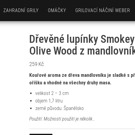
ZAHRADNÍ GRILY
OMÁČKY
GRILOVACÍ NÁČINÍ WEBER
Dřevěné lupínky Smokey
Olive Wood z mandlovní
259
Kč
Kouřové aroma ze dřeva mandlovníku je sladké s př
oříšku a vhodné na všechny druhy masa.
velikost 2 – 3 cm
objem 1,7 litru
země původu: Španělsko
Použití: Možností použití je několik…