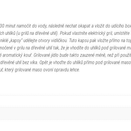
a 30 minut namočit do vody, následně nechat okapat a vložit do udícího bo
 uhlíků (u grilů na dřevěné uhlí). Pokud vlastníte elektrický gril, umístěte
zniklé „kapsy“ udělejte otvory vidličkou. Tuto kapsu pak vložte přímo na t
močené v grilu na dřevěné uhlí tak, že je vhodíte do uhlíků pod grilované 
aké aromatický kouř. Grilované jídlo bude takto zauzené méně, než při použit
 dřevěné uhlí bez víka. Opět je vhoďte do uhlíků přímo pod grilované maso
 kouř, který grilované maso ovoní opravdu lehce.