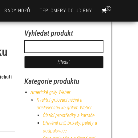
0
SADY NOŽŮ
TEPLOMĚRY DO UDÍRNY
Vyhledat produkt
Vyhledávání
ku
íchutí
Kategorie produktu
Americké grily Weber
Kvalitní grilovací náčiní a
příslušenství ke grilům Weber
Čistící prostředky a kartáče
Dřevěné uhlí, brikety, pelety a
podpalovače