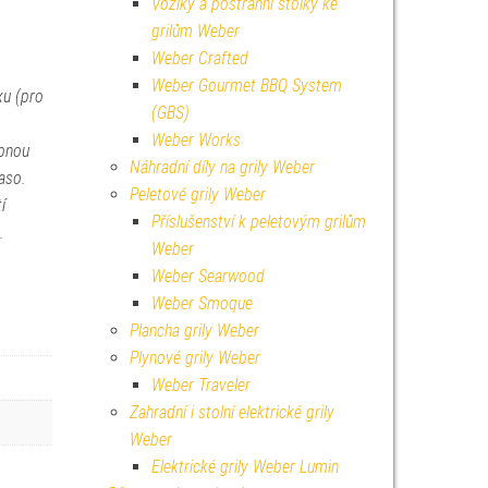
Vozíky a postranní stolky ke
grilům Weber
Weber Crafted
Weber Gourmet BBQ System
xu (pro
(GBS)
Weber Works
opnou
Náhradní díly na grily Weber
maso.
Peletové grily Weber
í
Příslušenství k peletovým grilům
.
Weber
Weber Searwood
Weber Smoque
Plancha grily Weber
Plynové grily Weber
Weber Traveler
Zahradní i stolní elektrické grily
Weber
Elektrické grily Weber Lumin