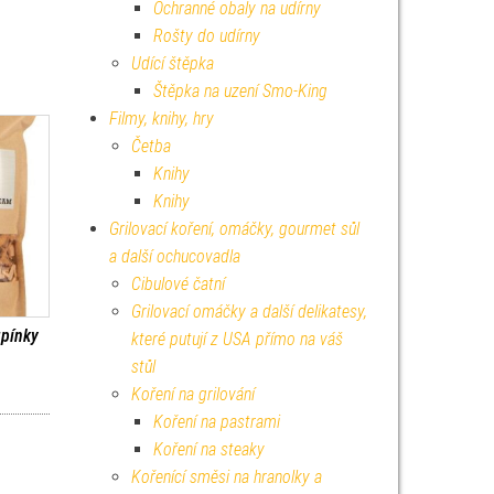
Ochranné obaly na udírny
Rošty do udírny
Udící štěpka
Štěpka na uzení Smo-King
Filmy, knihy, hry
Četba
Knihy
Knihy
Grilovací koření, omáčky, gourmet sůl
a další ochucovadla
Cibulové čatní
Grilovací omáčky a další delikatesy,
upínky
které putují z USA přímo na váš
stůl
Koření na grilování
Koření na pastrami
Koření na steaky
Kořenící směsi na hranolky a