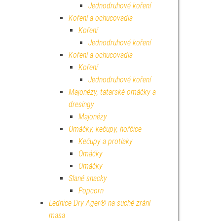
Jednodruhové koření
Koření a ochucovadla
Koření
Jednodruhové koření
Koření a ochucovadla
Koření
Jednodruhové koření
Majonézy, tatarské omáčky a
dresingy
Majonézy
Omáčky, kečupy, hořčice
Kečupy a protlaky
Omáčky
Omáčky
Slané snacky
Popcorn
Lednice Dry-Ager® na suché zrání
masa