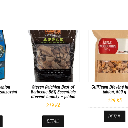
panion
Steven Raichlen Best of
GrillTeam Dřevěné l
 zauzování
Barbecue BBQ Essentials
jabloň, 500 g
dřevěné lupínky – jabloň
129
Kč
219
Kč
DETAIL
DETAIL