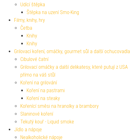
Udící štěpka
Štěpka na uzení Smo-King
Filmy, knihy, hry
Četba
Knihy
Knihy
Grilovací koření, omáčky, gourmet sůl a další ochucovadla
Cibulové čatní
Grilovací omáčky a další delikatesy, které putují z USA
přímo na váš stůl
Koření na grilování
Koření na pastrami
Koření na steaky
Kořenící směsi na hranolky a brambory
Slaninové koření
Tekutý kouř - Liquid smoke
Jídlo a nápoje
Nealkoholické nápoje