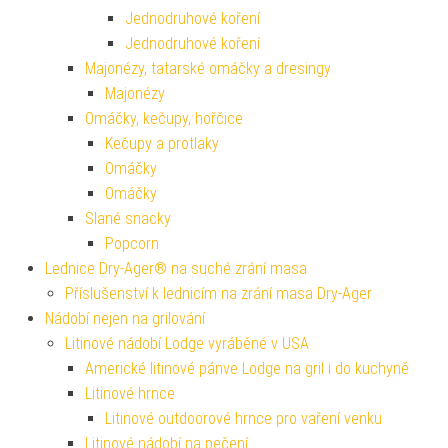
Jednodruhové koření
Jednodruhové koření
Majonézy, tatarské omáčky a dresingy
Majonézy
Omáčky, kečupy, hořčice
Kečupy a protlaky
Omáčky
Omáčky
Slané snacky
Popcorn
Lednice Dry-Ager® na suché zrání masa
Příslušenství k lednicím na zrání masa Dry-Ager
Nádobí nejen na grilování
Litinové nádobí Lodge vyráběné v USA
Americké litinové pánve Lodge na gril i do kuchyně
Litinové hrnce
Litinové outdoorové hrnce pro vaření venku
Litinové nádobí na pečení