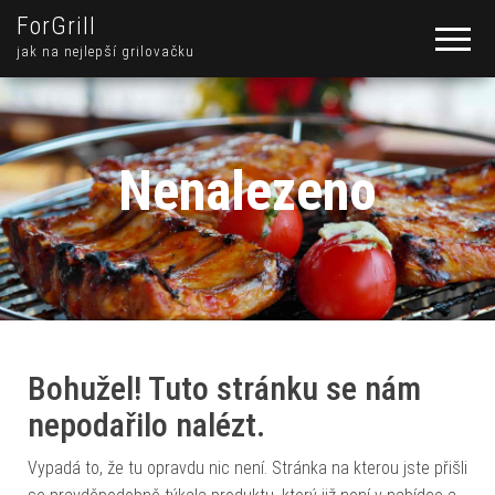
ForGrill
jak na nejlepší grilovačku
Nenalezeno
Bohužel! Tuto stránku se nám
nepodařilo nalézt.
Vypadá to, že tu opravdu nic není. Stránka na kterou jste přišli