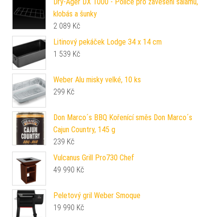
Dry-Ager DX 1000 - Police pro zavěšení salámů,
klobás a šunky
2 089
Kč
Litinový pekáček Lodge 34 x 14 cm
1 539
Kč
Weber Alu misky velké, 10 ks
299
Kč
Don Marco´s BBQ Kořenící směs Don Marco´s
Cajun Country, 145 g
239
Kč
Vulcanus Grill Pro730 Chef
49 990
Kč
Peletový gril Weber Smoque
19 990
Kč