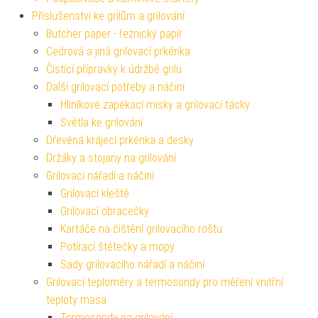
Příslušenství ke grilům a grilování
Butcher paper - řeznický papír
Cedrová a jiná grilovací prkénka
Čistící přípravky k údržbě grilu
Další grilovací potřeby a náčiní
Hliníkové zapékací misky a grilovací tácky
Světla ke grilování
Dřevěná krájecí prkénka a desky
Držáky a stojany na grilování
Grilovací nářadí a náčiní
Grilovací kleště
Grilovací obracečky
Kartáče na čištění grilovacího roštu
Potírací štětečky a mopy
Sady grilovacího nářadí a náčiní
Grilovací teploměry a termosondy pro měření vnitřní
teploty masa
Termosondy na grilování