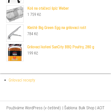
Koš na otáčecí špíz Weber
1 759
Kč
Kleště Big Green Egg na grilovací rošt
784
Kč
Grilovací koření SunCity BBQ Poultry, 280 g
199
Kč
Grilovací recepty
Používáme WordPress (v češtině).
|
Šablona: Bulk Shop
| ACIT