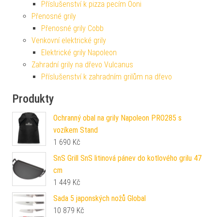
Příslušenství k pizza pecím Ooni
Přenosné grily
Přenosné grily Cobb
Venkovní elektrické grily
Elektrické grily Napoleon
Zahradní grily na dřevo Vulcanus
Příslušenství k zahradním grilům na dřevo
Produkty
Ochranný obal na grily Napoleon PRO285 s
vozíkem Stand
1 690
Kč
SnS Grill SnS litinová pánev do kotlového grilu 47
cm
1 449
Kč
Sada 5 japonských nožů Global
10 879
Kč