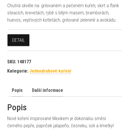
Chutná skvěle na: grilovaném a pečeném kuřeti, skirt a flank
steacích, krevetách, rybě s bílým masem, bramborách,
huevos, vepřových kotletách, grilované zelenině a avokádu…
DETAIL
SKU:
148177
Kategorie:
Jednodruhové koření
Popis
Další informace
Popis
Nové koření inspirované Mexikem je dokonalou směsí
černého pepře, papriček jalapeño, česneku, soli a limetky!