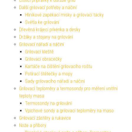
Čistící přípravky k údržbě grilu
Další grilovací potřeby a náčiní
Hliníkové zapékací misky a grilovací tácky
Světla ke grilování
Dřevěná krájecí prkénka a desky
Držáky a stojany na grilování
Grilovací nářadí a náčiní
Grilovací kleště
Grilovací obracečky
Kartáče na čištění grilovacího roštu
Potírací štětečky a mopy
Sady grilovacího nářadí a náčiní
Grilovací teploměry a termosondy pro měření vnitřní
teploty masa
Termosondy na grilování
Vpichové sondy a grilovací teploměry na maso
Grilovací zástěry a rukavice
Nože a příbory