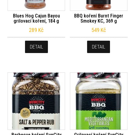
Blues Hog Cajun Bayou
BBQ koření Burnt Finger
grilovací koření, 184 g
Smokey KC, 369 g
289
Kč
549
Kč
DETAIL
DETAIL
Barbecue koření SunCity
Grilovací koření SunCity