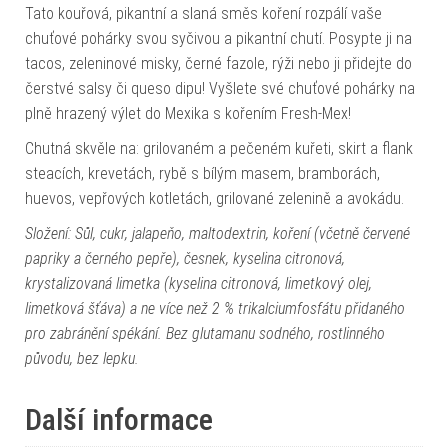
Tato kouřová, pikantní a slaná směs koření rozpálí vaše
chuťové pohárky svou syčivou a pikantní chutí. Posypte ji na
tacos, zeleninové misky, černé fazole, rýži nebo ji přidejte do
čerstvé salsy či queso dipu! Vyšlete své chuťové pohárky na
plně hrazený výlet do Mexika s kořením Fresh-Mex!
Chutná skvěle na: grilovaném a pečeném kuřeti, skirt a flank
steacích, krevetách, rybě s bílým masem, bramborách,
huevos, vepřových kotletách, grilované zelenině a avokádu.
Složení: Sůl, cukr, jalapeňo, maltodextrin, koření (včetně červené
papriky a černého pepře), česnek, kyselina citronová,
krystalizovaná limetka (kyselina citronová, limetkový olej,
limetková šťáva) a ne více než 2 % trikalciumfosfátu přidaného
pro zabránění spékání. Bez glutamanu sodného, ​​rostlinného
původu, bez lepku.
Další informace