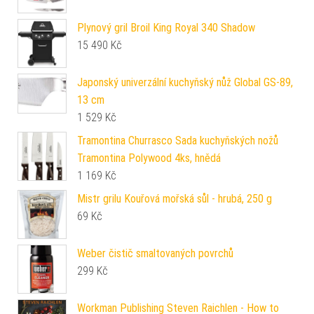
Plynový gril Broil King Royal 340 Shadow
15 490
Kč
Japonský univerzální kuchyňský nůž Global GS-89,
13 cm
1 529
Kč
Tramontina Churrasco Sada kuchyňských nožů
Tramontina Polywood 4ks, hnědá
1 169
Kč
Mistr grilu Kouřová mořská sůl - hrubá, 250 g
69
Kč
Weber čistič smaltovaných povrchů
299
Kč
Workman Publishing Steven Raichlen - How to