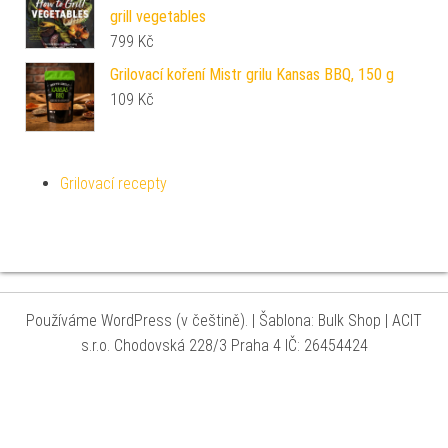
grill vegetables
799
Kč
Grilovací koření Mistr grilu Kansas BBQ, 150 g
109
Kč
Grilovací recepty
Používáme WordPress (v češtině).
|
Šablona: Bulk Shop
| ACIT
s.r.o. Chodovská 228/3 Praha 4 IČ: 26454424