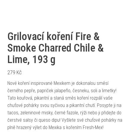
Grilovací koření Fire &
Smoke Charred Chile &
Lime, 193 g
279
Kč
Nové koření inspirované Mexikem je dokonalou směsí
černého pepře, papriček jalapeño, česneku, soli a limetky!
Tato kouřová, pikantní a slaná směs koření rozpálí vaše
chuťové pohárky svou syčivou a pikantní chutí. Posypte ji na
tacos, zeleninové misky, černé fazole, rýži nebo ji přidejte do
čerstvé salsy či queso dipu! Vyšlete své chuťové pohárky na
plně hrazený výlet do Mexika s kořením Fresh-Mex!