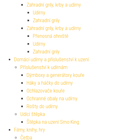
Zahradní grily, krby a udírny
Udírny
Zahradní grily
Zahradní grily, krby a udírny
Přenosná ohniště
Udírny
Zahradní grily
Domácí udírny a příslušenství k uzení
Příslušenství k udírnám
Dýmboxy a generátory kouře
Háky a háčky do udírny
Ochlazovače kouře
Ochranné obaly na udírny
Rošty do udírny
Udící štěpka
Štěpka na uzení Smo-King
Filmy, knihy, hry
Četba