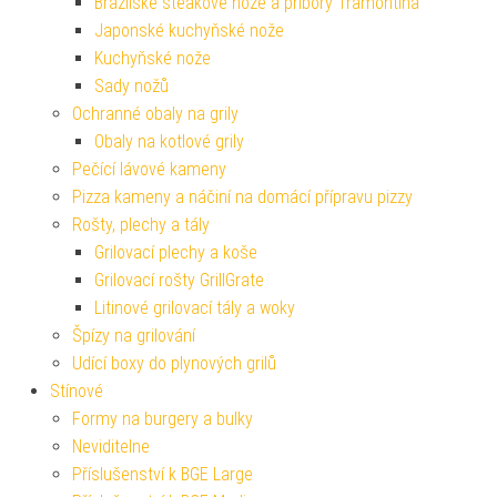
Brazilské steakové nože a příbory Tramontina
Japonské kuchyňské nože
Kuchyňské nože
Sady nožů
Ochranné obaly na grily
Obaly na kotlové grily
Pečící lávové kameny
Pizza kameny a náčiní na domácí přípravu pizzy
Rošty, plechy a tály
Grilovací plechy a koše
Grilovací rošty GrillGrate
Litinové grilovací tály a woky
Špízy na grilování
Udící boxy do plynových grilů
Stínové
Formy na burgery a bulky
Neviditelne
Příslušenství k BGE Large