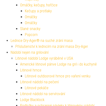
Omáčky, kečupy, hořčice
Kečupy a protlaky
Omáčky
Omáčky
Slané snacky
Popcorn
Lednice Dry-Ager® na suché zrání masa
Příslušenství k lednicím na zrání masa Dry-Ager
Nádobí nejen na grilování
Litinové nádobí Lodge vyráběné v USA
Americké litinové pánve Lodge na gril i do kuchyně
Litinové hrnce
Litinové outdoorové hrnce pro vaření venku
Litinové nádobí na pečení
Litinové pekáče
Litinové nádobí na servírování
Lodge Blacklock
Podložky a ochranné návleky k litinovému nádobí