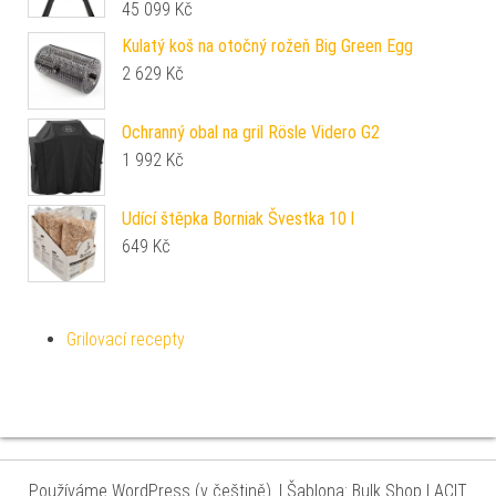
45 099
Kč
Kulatý koš na otočný rožeň Big Green Egg
2 629
Kč
Ochranný obal na gril Rösle Videro G2
1 992
Kč
Udící štěpka Borniak Švestka 10 l
649
Kč
Grilovací recepty
Používáme WordPress (v češtině).
|
Šablona: Bulk Shop
| ACIT