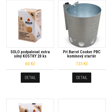
SOLO podpalovač extra
Pit Barrel Cooker PBC
silný KOSTKY 20 ks
komínový startér
60
Kč
735
Kč
DETAIL
DETAIL