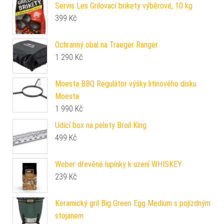
Servis Les Grilovací brikety výběrové, 10 kg
399
Kč
Ochranný obal na Traeger Ranger
1 290
Kč
Moesta BBQ Regulátor výšky litinového disku
Moesta
1 990
Kč
Udící box na pelety Broil King
499
Kč
Weber dřevěné lupínky k uzení WHISKEY
239
Kč
Keramický gril Big Green Egg Medium s pojízdným
stojanem