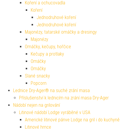
Koření a ochucovadla
Koření
Jednodruhové koření
Jednodruhové koření
Majonézy, tatarské omáčky a dresingy
Majonézy
Omáčky, kečupy, hořčice
Kečupy a protlaky
Omáčky
Omáčky
Slané snacky
Popcorn
Lednice Dry-Ager® na suché zrání masa
Příslušenství k lednicím na zrání masa Dry-Ager
Nádobí nejen na grilování
Litinové nádobí Lodge vyráběné v USA
Americké litinové pánve Lodge na gril i do kuchyně
Litinové hrnce