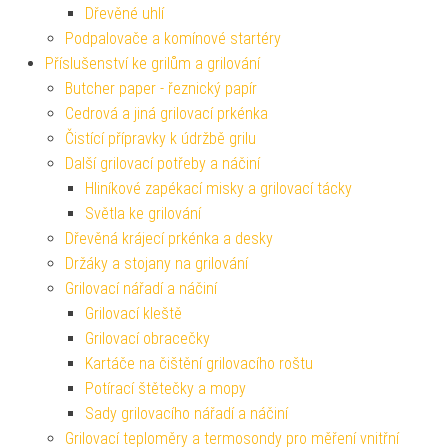
Dřevěné uhlí
Podpalovače a komínové startéry
Příslušenství ke grilům a grilování
Butcher paper - řeznický papír
Cedrová a jiná grilovací prkénka
Čistící přípravky k údržbě grilu
Další grilovací potřeby a náčiní
Hliníkové zapékací misky a grilovací tácky
Světla ke grilování
Dřevěná krájecí prkénka a desky
Držáky a stojany na grilování
Grilovací nářadí a náčiní
Grilovací kleště
Grilovací obracečky
Kartáče na čištění grilovacího roštu
Potírací štětečky a mopy
Sady grilovacího nářadí a náčiní
Grilovací teploměry a termosondy pro měření vnitřní