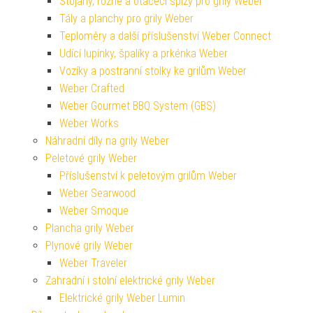
Stojany, rožně a otáčecí špízy pro grily Weber
Tály a planchy pro grily Weber
Teploměry a další příslušenství Weber Connect
Udící lupínky, špalíky a prkénka Weber
Vozíky a postranní stolky ke grilům Weber
Weber Crafted
Weber Gourmet BBQ System (GBS)
Weber Works
Náhradní díly na grily Weber
Peletové grily Weber
Příslušenství k peletovým grilům Weber
Weber Searwood
Weber Smoque
Plancha grily Weber
Plynové grily Weber
Weber Traveler
Zahradní i stolní elektrické grily Weber
Elektrické grily Weber Lumin