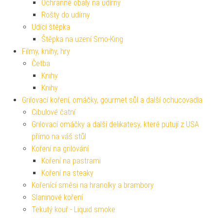
Ochranné obaly na udírny
Rošty do udírny
Udící štěpka
Štěpka na uzení Smo-King
Filmy, knihy, hry
Četba
Knihy
Knihy
Grilovací koření, omáčky, gourmet sůl a další ochucovadla
Cibulové čatní
Grilovací omáčky a další delikatesy, které putují z USA
přímo na váš stůl
Koření na grilování
Koření na pastrami
Koření na steaky
Kořenící směsi na hranolky a brambory
Slaninové koření
Tekutý kouř - Liquid smoke