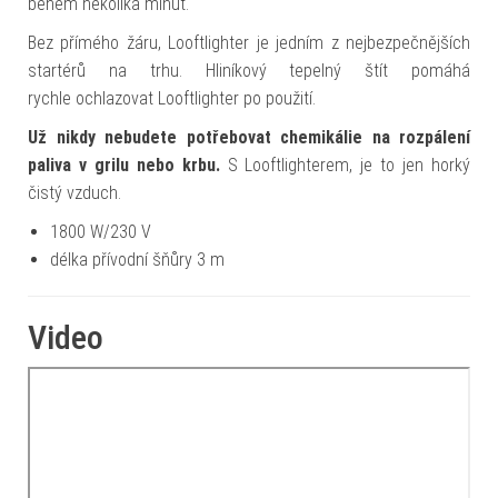
během několika minut.
Bez přímého žáru, Looftlighter je jedním z nejbezpečnějších
startérů na trhu. Hliníkový tepelný štít pomáhá
rychle ochlazovat Looftlighter po použití.
Už nikdy nebudete potřebovat chemikálie na rozpálení
paliva v grilu nebo krbu.
S Looftlighterem, je to jen horký
čistý vzduch.
1800 W/230 V
délka přívodní šňůry 3 m
Video