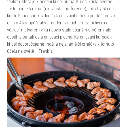
teplota, která je k pečení křídel nutná. Kuřecí křídla pečme
takto min. 35 minut (dle vlastní preference), tak aby šla od
kosti. Současně každou 1/4 grilovacího času pootáčíme víko
grilu o 45 stupňů, aby proudění vzduchu mezi palivem a
větracím otvorem víku nebylo stále stejným směrem, ale
obsáhla se tak celá grilovací plocha. Ke grilování kuřecích
křídel doporučujeme možná nejznámější omáčky k tomuto
účelu na světě – Frank´s.