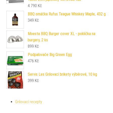
4 790
Kč
BBQ omáčka Rufus Teague Whiskey Maple, 432 g
349
Kč
Moesta BBQ Burger cover XL - poklička na
burgery, 2 ks
899
Kč
Podpalovače Big Green Egg
476
Kč
Servis Les Grilovací brikety výběrové, 10 kg
399
Kč
Grilovací recepty