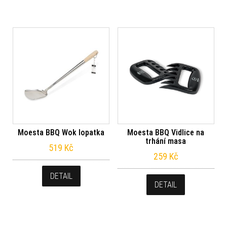
Moesta BBQ Wok lopatka
Moesta BBQ Vidlice na
trhání masa
519
Kč
259
Kč
DETAIL
DETAIL