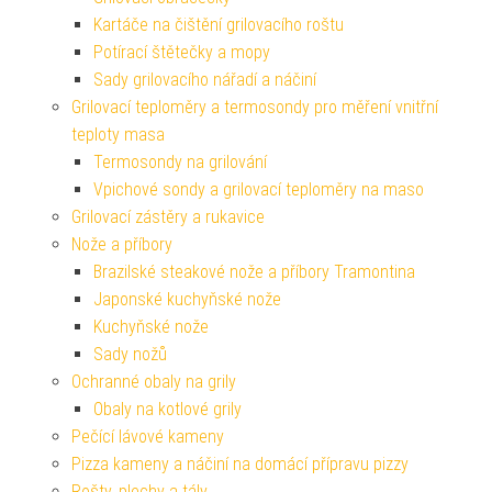
Kartáče na čištění grilovacího roštu
Potírací štětečky a mopy
Sady grilovacího nářadí a náčiní
Grilovací teploměry a termosondy pro měření vnitřní
teploty masa
Termosondy na grilování
Vpichové sondy a grilovací teploměry na maso
Grilovací zástěry a rukavice
Nože a příbory
Brazilské steakové nože a příbory Tramontina
Japonské kuchyňské nože
Kuchyňské nože
Sady nožů
Ochranné obaly na grily
Obaly na kotlové grily
Pečící lávové kameny
Pizza kameny a náčiní na domácí přípravu pizzy
Rošty, plechy a tály