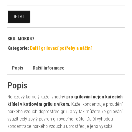
DETAIL
SKU:
MGKK47
Kategorie:
Další grilovací potřeby a náčiní
Popis
Další informace
Popis
Nerezový komolý kužel vhodný
pro grilování nejen kuřecích
křídel v kotlovém grilu s víkem.
Kužel koncentruje proudění
horkého vzduch doprostřed grilu a vy tak můžete ke grilování
využít celý zbylý povrch grilovacího roštu. Další výhodou
koncentrace horkého vzduchu uprostřed je jeho vysoká