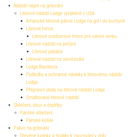
Nádobí nejen na grilování
Litinové nádobí Lodge vyráběné v USA
Americké litinové pánve Lodge na gril i do kuchyně
Litinové hrnce
Litinové outdoorové hrnce pro vaření venku
Litinové nádobí na pečení
Litinové pekáče
Litinové nádobí na servírování
Lodge Blacklock
Podložky a ochranné návleky k litinovému nádobí
Lodge
Přepravní obaly na litinové nádobí Lodge
Smaltované litinové nádobí
Oblečení, obuv a doplňky
Pánské oblečení
Pánské košile
Palivo na grilování
Dřevěné lupínky a špalíky k zauzování v grilu