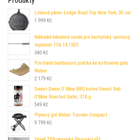
Produkty
Litinová pánev Lodge Road Trip New York, 30 cm
1 999
Kč
Náhradní kabelová sonda pro kuchyňský vpichový
teploměr TFA 14.1503
340
Kč
Postranní bambusová polička ke kotlovému grilu
Weber
2 179
Kč
Sweet Swine O´Mine BBQ koření Sweet Rub
O’Mine Roasted Garlic, 318 g
549
Kč
Plynový gril Weber Traveler Compact
9 799
Kč
Yaxell ZEN japonský filetovací nůž