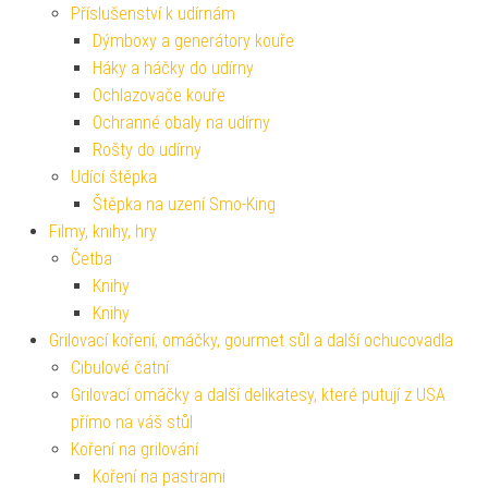
Příslušenství k udírnám
Dýmboxy a generátory kouře
Háky a háčky do udírny
Ochlazovače kouře
Ochranné obaly na udírny
Rošty do udírny
Udící štěpka
Štěpka na uzení Smo-King
Filmy, knihy, hry
Četba
Knihy
Knihy
Grilovací koření, omáčky, gourmet sůl a další ochucovadla
Cibulové čatní
Grilovací omáčky a další delikatesy, které putují z USA
přímo na váš stůl
Koření na grilování
Koření na pastrami