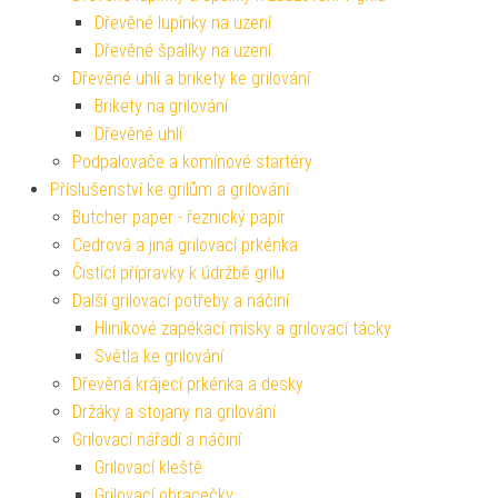
Dřevěné lupínky na uzení
Dřevěné špalíky na uzení
Dřevěné uhlí a brikety ke grilování
Brikety na grilování
Dřevěné uhlí
Podpalovače a komínové startéry
Příslušenství ke grilům a grilování
Butcher paper - řeznický papír
Cedrová a jiná grilovací prkénka
Čistící přípravky k údržbě grilu
Další grilovací potřeby a náčiní
Hliníkové zapékací misky a grilovací tácky
Světla ke grilování
Dřevěná krájecí prkénka a desky
Držáky a stojany na grilování
Grilovací nářadí a náčiní
Grilovací kleště
Grilovací obracečky