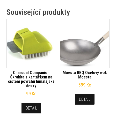
Související produkty
Charcoal Companion
Moesta BBQ Ocelový wok
Škrabka s kartáčkem na
Moesta
čištění povrchu himalájské
899
Kč
desky
99
Kč
DETAIL
DETAIL