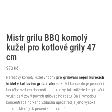
Mistr grilu BBQ komolý
kužel pro kotlové grily 47
cm
970
Kč
Nerezový komolý kužel vhodný
pro grilování nejen kuřecích
křídel v kotlovém grilu s víkem.
Kužel koncentruje proudění
horkého vzduch doprostřed grilu a vy tak můžete ke grilování
využít celý zbylý povrch grilovacího roštu. Další výhodou
koncentrace horkého vzduchu uprostřed je jeho vysoká
teplota, která je k pečení křídel nutná…