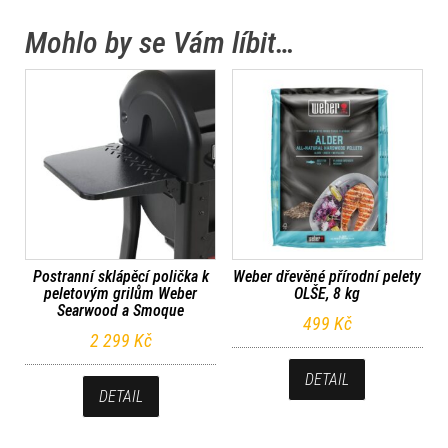
Mohlo by se Vám líbit…
Postranní sklápěcí polička k
Weber dřevěné přírodní pelety
peletovým grilům Weber
OLŠE, 8 kg
Searwood a Smoque
499
Kč
2 299
Kč
DETAIL
DETAIL