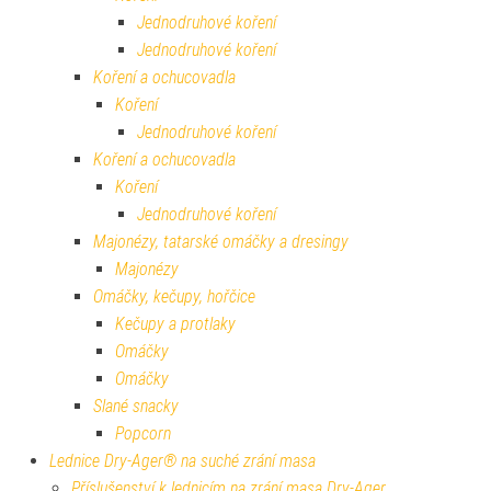
Jednodruhové koření
Jednodruhové koření
Koření a ochucovadla
Koření
Jednodruhové koření
Koření a ochucovadla
Koření
Jednodruhové koření
Majonézy, tatarské omáčky a dresingy
Majonézy
Omáčky, kečupy, hořčice
Kečupy a protlaky
Omáčky
Omáčky
Slané snacky
Popcorn
Lednice Dry-Ager® na suché zrání masa
Příslušenství k lednicím na zrání masa Dry-Ager