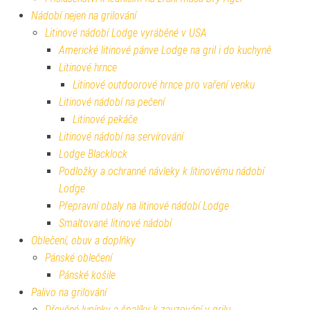
Nádobí nejen na grilování
Litinové nádobí Lodge vyráběné v USA
Americké litinové pánve Lodge na gril i do kuchyně
Litinové hrnce
Litinové outdoorové hrnce pro vaření venku
Litinové nádobí na pečení
Litinové pekáče
Litinové nádobí na servírování
Lodge Blacklock
Podložky a ochranné návleky k litinovému nádobí
Lodge
Přepravní obaly na litinové nádobí Lodge
Smaltované litinové nádobí
Oblečení, obuv a doplňky
Pánské oblečení
Pánské košile
Palivo na grilování
Dřevěné lupínky a špalíky k zauzování v grilu