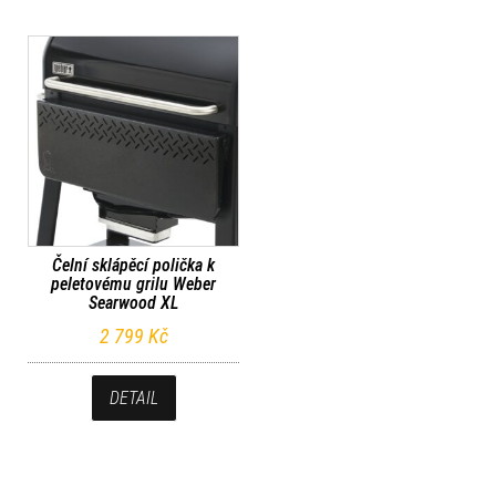
Čelní sklápěcí polička k
peletovému grilu Weber
Searwood XL
2 799
Kč
DETAIL