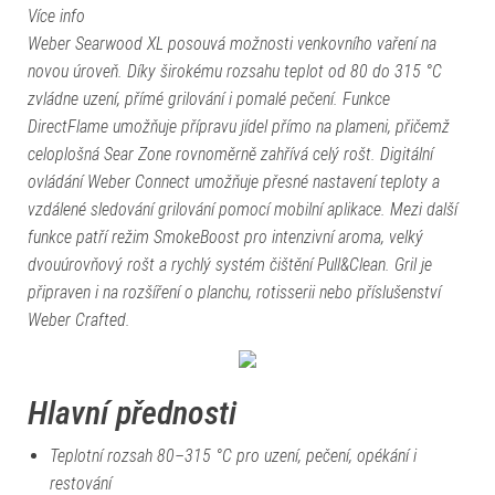
Více info
Weber
Searwood
XL
posouvá
možnosti
venkovního
vaření
na
novou
úroveň
.
Díky
širokému
rozsahu
teplot
od
80
do
315
°C
zvládne
uzení
,
přímé
grilování
i
pomalé
pečení
.
Funkce
DirectFlame
umožňuje
přípravu
jídel
přímo
na
plameni
,
přičemž
celoplošná
Sear
Zone
rovnoměrně
zahřívá
celý
rošt
.
Digitální
ovládání
Weber
Connect
umožňuje
přesné
nastavení
teploty
a
vzdálené
sledování
grilování
pomocí
mobilní
aplikace
.
Mezi
další
funkce
patří
režim
SmokeBoost
pro
intenzivní
aroma
,
velký
dvouúrovňový
rošt
a
rychlý
systém
čištění
Pull&Clean
.
Gril
je
připraven
i
na
rozšíření
o
planchu
,
rotisserii
nebo
příslušenství
Weber
Crafted
.
Hlavní přednosti
Teplotní rozsah 80–315 °C pro uzení, pečení, opékání i
restování