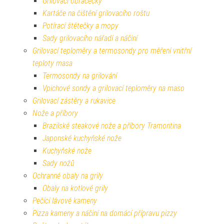
Grilovací obracečky
Kartáče na čištění grilovacího roštu
Potírací štětečky a mopy
Sady grilovacího nářadí a náčiní
Grilovací teploměry a termosondy pro měření vnitřní
teploty masa
Termosondy na grilování
Vpichové sondy a grilovací teploměry na maso
Grilovací zástěry a rukavice
Nože a příbory
Brazilské steakové nože a příbory Tramontina
Japonské kuchyňské nože
Kuchyňské nože
Sady nožů
Ochranné obaly na grily
Obaly na kotlové grily
Pečící lávové kameny
Pizza kameny a náčiní na domácí přípravu pizzy