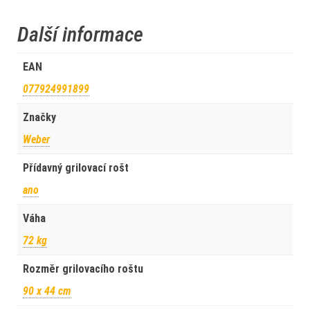
Další informace
EAN
077924991899
Značky
Weber
Přídavný grilovací rošt
ano
Váha
72 kg
Rozměr grilovacího roštu
90 x 44 cm