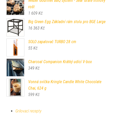
Weber Gourmet BBQ systém - Sear Grate litinový
rošt
1 609
Kč
Big Green Egg Základní rám stolu pro BGE Large
16 363
Kč
SOLO zapalovač TURBO 28 cm
55
Kč
Charcoal Companion Krátký udící V-box
349
Kč
Vonná svíčka Kringle Candle White Chocolate
Chai, 624 g
599
Kč
Grilovací recepty