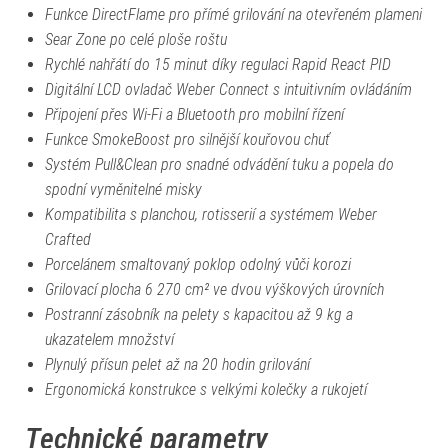
Funkce DirectFlame pro přímé grilování na otevřeném plameni
Sear Zone po celé ploše roštu
Rychlé nahřátí do 15 minut díky regulaci Rapid React PID
Digitální LCD ovladač Weber Connect s intuitivním ovládáním
Připojení přes Wi-Fi a Bluetooth pro mobilní řízení
Funkce SmokeBoost pro silnější kouřovou chuť
Systém Pull&Clean pro snadné odvádění tuku a popela do
spodní vyměnitelné misky
Kompatibilita s planchou, rotisserií a systémem Weber
Crafted
Porcelánem smaltovaný poklop odolný vůči korozi
Grilovací plocha 6 270 cm² ve dvou výškových úrovních
Postranní zásobník na pelety s kapacitou až 9 kg a
ukazatelem množství
Plynulý přísun pelet až na 20 hodin grilování
Ergonomická konstrukce s velkými kolečky a rukojetí
Technické parametry