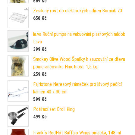
569
Kč
Zesílený rošt do elektrických udíren Borniak 70
650
Kč
la.va Ruční pumpa na vakuování plastových nádob
Lava
399
Kč
Smokey Olive Wood Špalíky k zauzování ze dřeva
pomerančovníku Hmotnost: 1,5 kg
259
Kč
Fajristone Nerezový rámeček pro lávový pečící
kámen 40 x 30 cm
599
Kč
Potírací set Broil King
499
Kč
Frank´s RedHot Buffalo Wings omáčka, 148 ml