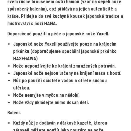
svém ručně broušeném ostří hamon (vzor na čepeli nože
způsobený kalením), což přidává na jejich autenticitě a
kráse. Přidejte do své kuchyně kousek japonské tradice a
mistrovství s noži HANA.
Doporučené použití a péče o japonské nože Yaxell:
Japonské nože Yaxell používejte pouze na krájecím
prkénku (doporučujeme speciální japonské prkénko
HASEGAWA)
Nože nepoužívejte ke krájení zmražených potravin.
Japonské nože nejsou určeny na krájení masa s kostí.
Nůž po použití očistěte vodou a otřete suchou
utěrkou.
Nože nemyjte v myčce na nádobí.
Nože vždy ukládejte mimo dosah dětí.
Balení:
Každý nůž je dodáván v dárkové kazetě, kterou
zároveň můžete použít jako pouzdro na nože.