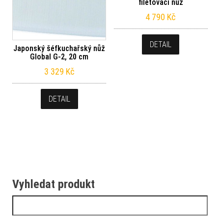
filetovací nůž
4 790
Kč
DETAIL
Japonský šéfkuchařský nůž
Global G-2, 20 cm
3 329
Kč
DETAIL
Vyhledat produkt
Vyhledávání