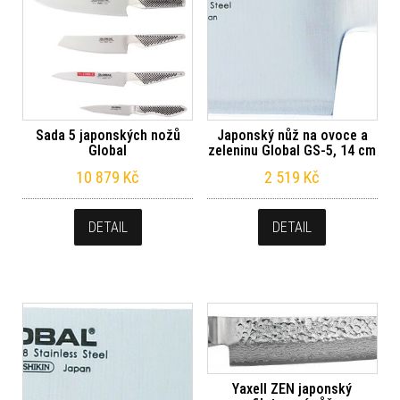
Sada 5 japonských nožů
Japonský nůž na ovoce a
Global
zeleninu Global GS-5, 14 cm
10 879
Kč
2 519
Kč
DETAIL
DETAIL
Yaxell ZEN japonský