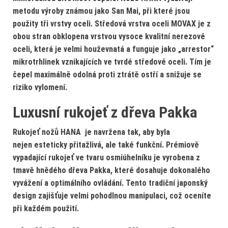
metodu výroby známou jako San Mai, při které jsou
použity tři vrstvy oceli. Středová vrstva oceli MOVAX je z
obou stran obklopena vrstvou vysoce kvalitní nerezové
oceli, která je velmi houževnatá a funguje jako „arrestor“
mikrotrhlinek vznikajících ve tvrdé středové oceli. Tím je
čepel maximálně odolná proti ztrátě ostří a snižuje se
riziko vylomení.
Luxusní rukojeť z dřeva Pakka
Rukojeť nožů HANA je navržena tak, aby byla
nejen esteticky přitažlivá, ale také funkční. Prémiově
vypadající
rukojeť ve tvaru osmiúhelníku
je vyrobena z
tmavě hnědého dřeva Pakka, které dosahuje dokonalého
vyvážení a optimálního ovládání. Tento tradiční japonský
design zajišťuje velmi pohodlnou manipulaci, což oceníte
při každém použití.