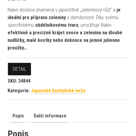
Nakiri doslova znamená v japonštině „zeleninový nůž“ a
je
ideální pro přípravu zeleniny
v domácnosti. Díky svému
specifickému
obdélníkovému tvaru
, umožňuje Nakiri
efektivně a precizně krájet ovoce a zeleninu na dlouhé
nudličky, malé kostky nebo dokonce na jemné julienne
proužky…
DETAIL
SKU:
34844
Kategorie:
Japonské kuchyňské nože
Popis
Další informace
Popis