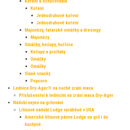
Koření a ochucovadla
Koření
Jednodruhové koření
Jednodruhové koření
Majonézy, tatarské omáčky a dresingy
Majonézy
Omáčky, kečupy, hořčice
Kečupy a protlaky
Omáčky
Omáčky
Slané snacky
Popcorn
Lednice Dry-Ager® na suché zrání masa
Příslušenství k lednicím na zrání masa Dry-Ager
Nádobí nejen na grilování
Litinové nádobí Lodge vyráběné v USA
Americké litinové pánve Lodge na gril i do
kuchyně