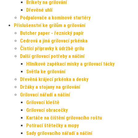
Brikety na grilování
Dřevěné uhlí
Podpalovače a komínové startéry
Příslušenství ke grilům a grilování
Butcher paper - řeznický papír
Cedrová a jiná grilovací prkénka
Čistící přípravky k údržbě grilu
Další grilovací potřeby a náčiní
Hliníkové zapékací misky a grilovací tácky
Světla ke grilování
Dřevěná krájecí prkénka a desky
Držáky a stojany na grilování
Grilovací nářadí a náčiní
Grilovací kleště
Grilovací obracečky
Kartáče na čištění grilovacího roštu
Potírací štětečky a mopy
Sady grilovacího nářadí a náčiní