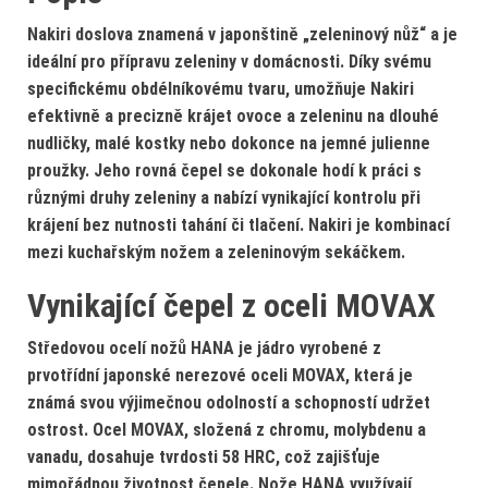
Nakiri doslova znamená v japonštině „zeleninový nůž“ a
je
ideální pro přípravu zeleniny
v domácnosti. Díky svému
specifickému
obdélníkovému tvaru
, umožňuje Nakiri
efektivně a precizně krájet ovoce a zeleninu na dlouhé
nudličky, malé kostky nebo dokonce na jemné julienne
proužky.
Jeho rovná čepel se dokonale hodí k práci s
různými druhy zeleniny a nabízí vynikající kontrolu při
krájení bez nutnosti tahání či tlačení.
Nakiri je kombinací
mezi kuchařským nožem a zeleninovým sekáčkem.
Vynikající čepel z oceli MOVAX
Středovou ocelí nožů HANA je jádro vyrobené z
prvotřídní japonské nerezové oceli MOVAX, která je
známá svou výjimečnou odolností a schopností udržet
ostrost. Ocel MOVAX, složená z chromu, molybdenu a
vanadu, dosahuje tvrdosti 58 HRC, což zajišťuje
mimořádnou životnost čepele. Nože HANA využívají