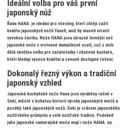
Ideální volba pro váš první
japonský nůž
Řada HANA je ideální pro všechny, kteří chtějí zažít
kvalitu japonských nožů Yaxell, aniž by museli utratit
vysokou částku.
Nože HANA jsou výrazně levnější než
japonské nože z vrstvené damaškové oceli, což z nich
dělá skvělou volbu pro začátečníky i zkušené kuchaře,
kteří hledají vysoce kvalitní a cenově dostupné řešení.
Dokonalý řezný výkon a tradiční
japonský vzhled
Japonské kuchyňské nože Hana
jsou vyráběny ručně v
Seki, městě s bohatou historií výroby japonských mečů a
později také japonských nožů.
Seki je srdcem japonského
nožířského průmyslu a celé nožířské tradice. Podobně
jako japonské samurajské meče mají i nože HANA na