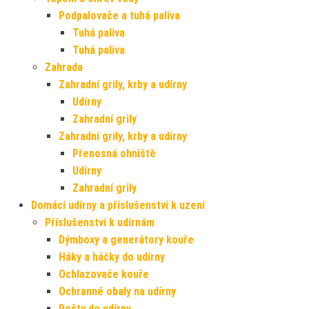
Podpalovače a tuhá paliva
Tuhá paliva
Tuhá paliva
Zahrada
Zahradní grily, krby a udírny
Udírny
Zahradní grily
Zahradní grily, krby a udírny
Přenosná ohniště
Udírny
Zahradní grily
Domácí udírny a příslušenství k uzení
Příslušenství k udírnám
Dýmboxy a generátory kouře
Háky a háčky do udírny
Ochlazovače kouře
Ochranné obaly na udírny
Rošty do udírny