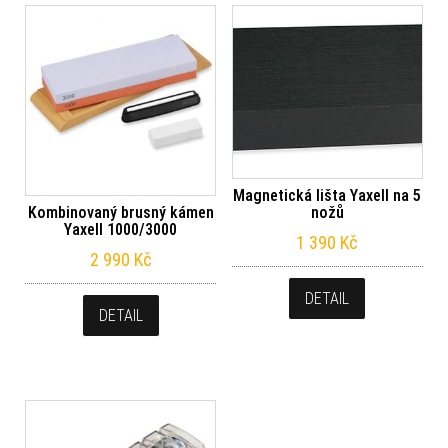
Magnetická lišta Yaxell na 5
nožů
Kombinovaný brusný kámen
Yaxell 1000/3000
1 390
Kč
2 990
Kč
DETAIL
DETAIL