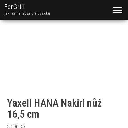
ForGrill
jak na nejlepší grilovačku
Yaxell HANA Nakiri nůž
16,5 cm
3 290
Kč