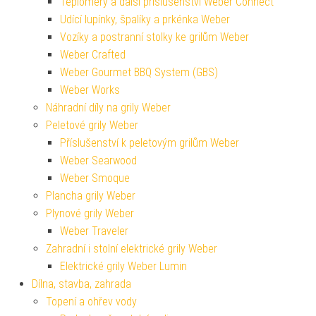
Teploměry a další příslušenství Weber Connect
Udící lupínky, špalíky a prkénka Weber
Vozíky a postranní stolky ke grilům Weber
Weber Crafted
Weber Gourmet BBQ System (GBS)
Weber Works
Náhradní díly na grily Weber
Peletové grily Weber
Příslušenství k peletovým grilům Weber
Weber Searwood
Weber Smoque
Plancha grily Weber
Plynové grily Weber
Weber Traveler
Zahradní i stolní elektrické grily Weber
Elektrické grily Weber Lumin
Dílna, stavba, zahrada
Topení a ohřev vody