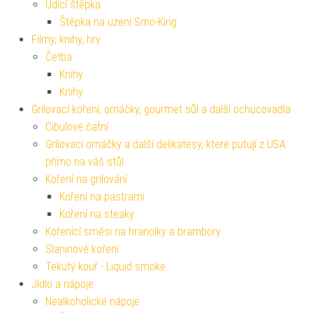
Udící štěpka
Štěpka na uzení Smo-King
Filmy, knihy, hry
Četba
Knihy
Knihy
Grilovací koření, omáčky, gourmet sůl a další ochucovadla
Cibulové čatní
Grilovací omáčky a další delikatesy, které putují z USA
přímo na váš stůl
Koření na grilování
Koření na pastrami
Koření na steaky
Kořenící směsi na hranolky a brambory
Slaninové koření
Tekutý kouř - Liquid smoke
Jídlo a nápoje
Nealkoholické nápoje