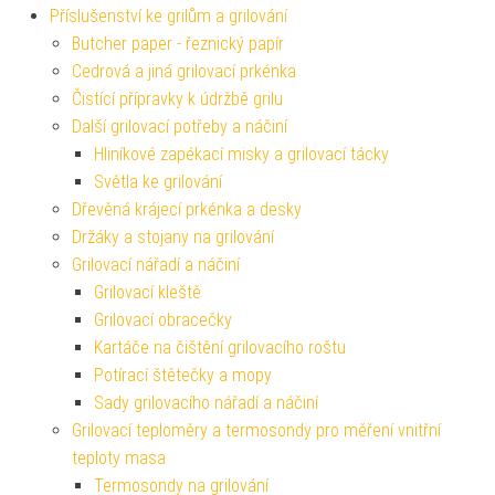
Příslušenství ke grilům a grilování
Butcher paper - řeznický papír
Cedrová a jiná grilovací prkénka
Čistící přípravky k údržbě grilu
Další grilovací potřeby a náčiní
Hliníkové zapékací misky a grilovací tácky
Světla ke grilování
Dřevěná krájecí prkénka a desky
Držáky a stojany na grilování
Grilovací nářadí a náčiní
Grilovací kleště
Grilovací obracečky
Kartáče na čištění grilovacího roštu
Potírací štětečky a mopy
Sady grilovacího nářadí a náčiní
Grilovací teploměry a termosondy pro měření vnitřní
teploty masa
Termosondy na grilování