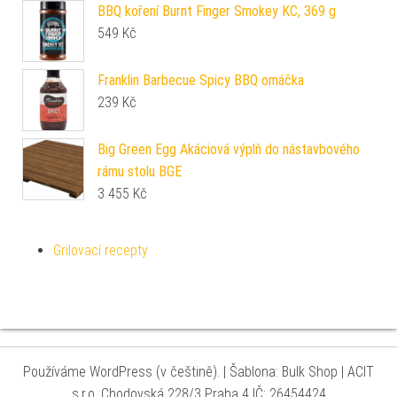
BBQ koření Burnt Finger Smokey KC, 369 g
549
Kč
Franklin Barbecue Spicy BBQ omáčka
239
Kč
Big Green Egg Akáciová výplň do nástavbového
rámu stolu BGE
3 455
Kč
Grilovací recepty
Používáme WordPress (v češtině).
|
Šablona: Bulk Shop
| ACIT
s.r.o. Chodovská 228/3 Praha 4 IČ: 26454424