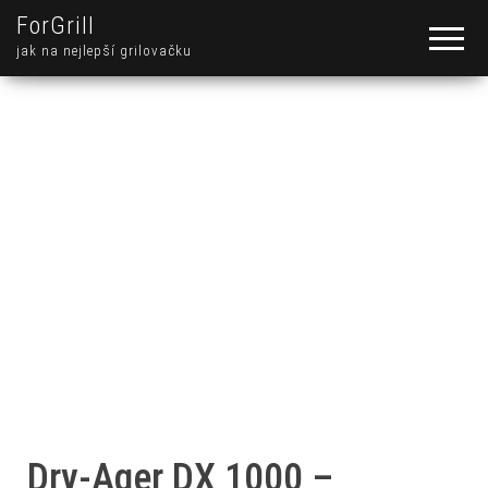
ForGrill
jak na nejlepší grilovačku
Dry-Ager DX 1000 –