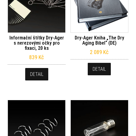
Informační štítky Dry-Ager
Dry-Ager Kniha „The Dry
s nerezovými očky pro
Aging Bibel“ (DE)
fixaci, 20 ks
2 089
Kč
839
Kč
DETAIL
DETAIL