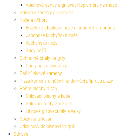
Vpichové sondy a grilovací teploměry na maso
Grilovací zástěry a rukavice
Nože a příbory
Brazilské steakové nože a příbory Tramontina
Japonské kuchyňské nože
Kuchyňské nože
Sady nožů
Ochranné obaly na grily
Obaly na kotlové grily
Pečící lávové kameny
Pizza kameny a náčiní na domácí přípravu pizzy
Rošty, plechy a tály
Grilovací plechy a koše
Grilovací rošty GrillGrate
Litinové grilovací tály a woky
Špízy na grilování
Udící boxy do plynových grilů
Stínové