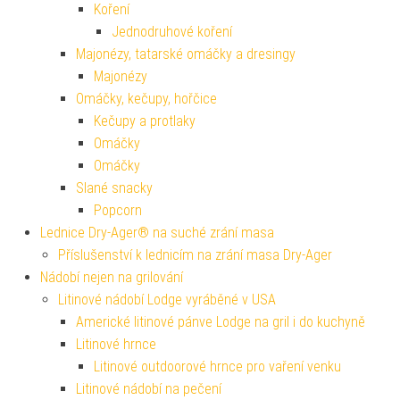
Koření
Jednodruhové koření
Majonézy, tatarské omáčky a dresingy
Majonézy
Omáčky, kečupy, hořčice
Kečupy a protlaky
Omáčky
Omáčky
Slané snacky
Popcorn
Lednice Dry-Ager® na suché zrání masa
Příslušenství k lednicím na zrání masa Dry-Ager
Nádobí nejen na grilování
Litinové nádobí Lodge vyráběné v USA
Americké litinové pánve Lodge na gril i do kuchyně
Litinové hrnce
Litinové outdoorové hrnce pro vaření venku
Litinové nádobí na pečení