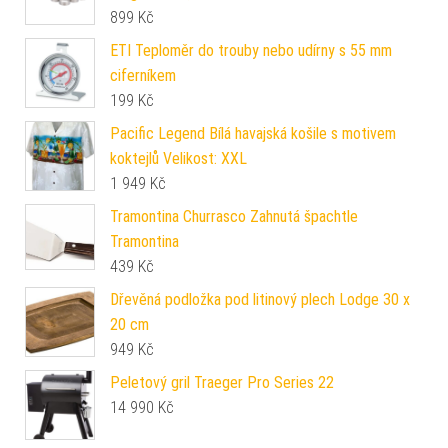
899
Kč
ETI Teploměr do trouby nebo udírny s 55 mm
ciferníkem
199
Kč
Pacific Legend Bílá havajská košile s motivem
koktejlů Velikost: XXL
1 949
Kč
Tramontina Churrasco Zahnutá špachtle
Tramontina
439
Kč
Dřevěná podložka pod litinový plech Lodge 30 x
20 cm
949
Kč
Peletový gril Traeger Pro Series 22
14 990
Kč