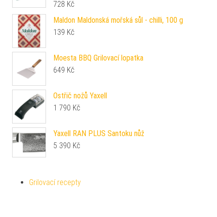
728
Kč
Maldon Maldonská mořská sůl - chilli, 100 g
139
Kč
Moesta BBQ Grilovací lopatka
649
Kč
Ostřič nožů Yaxell
1 790
Kč
Yaxell RAN PLUS Santoku nůž
5 390
Kč
Grilovací recepty