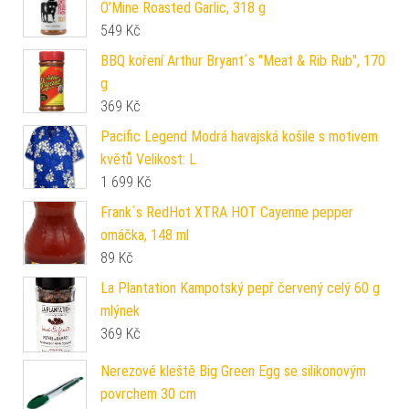
O’Mine Roasted Garlic, 318 g
549
Kč
BBQ koření Arthur Bryant´s "Meat & Rib Rub", 170
g
369
Kč
Pacific Legend Modrá havajská košile s motivem
květů Velikost: L
1 699
Kč
Frank´s RedHot XTRA HOT Cayenne pepper
omáčka, 148 ml
89
Kč
La Plantation Kampotský pepř červený celý 60 g
mlýnek
369
Kč
Nerezové kleště Big Green Egg se silikonovým
povrchem 30 cm