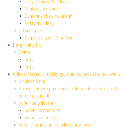
Háky a háčky do udírny
Ochlazovače kouře
Ochranné obaly na udírny
Rošty do udírny
Udící štěpka
Štěpka na uzení Smo-King
Filmy, knihy, hry
Četba
Knihy
Knihy
Grilovací koření, omáčky, gourmet sůl a další ochucovadla
Cibulové čatní
Grilovací omáčky a další delikatesy, které putují z USA
přímo na váš stůl
Koření na grilování
Koření na pastrami
Koření na steaky
Kořenící směsi na hranolky a brambory