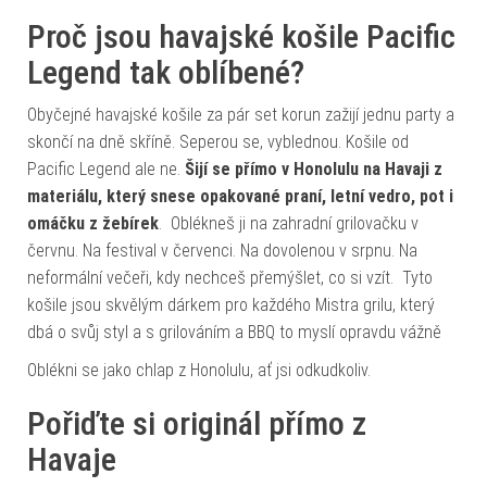
Proč jsou havajské košile Pacific
Legend tak oblíbené?
Obyčejné havajské košile za pár set korun zažijí jednu party a
skončí na dně skříně. Seperou se, vyblednou. Košile od
Pacific Legend ale ne.
Šijí se přímo v Honolulu na Havaji z
materiálu, který snese opakované praní, letní vedro, pot i
omáčku z žebírek
. Oblékneš ji na zahradní grilovačku v
červnu. Na festival v červenci. Na dovolenou v srpnu. Na
neformální večeři, kdy nechceš přemýšlet, co si vzít. Tyto
košile jsou skvělým dárkem pro každého Mistra grilu, který
dbá o svůj styl a s grilováním a BBQ to myslí opravdu vážně
Oblékni se jako chlap z Honolulu, ať jsi odkudkoliv.
Pořiďte si originál přímo z
Havaje