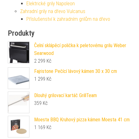
Elektrické grily Napoleon
Zahradní grily na dřevo Vulcanus
Příslušenství k zahradním grilům na dřevo
Produkty
Čelní sklápěcí polička k peletovému grilu Weber
Searwood
2 299
Kč
Fajristone Pečící lávový kámen 30 x 30 cm
1 299
Kč
Dlouhý grilovací kartáč GrillTeam
359
Kč
Moesta BBQ Kruhový pizza kámen Moesta 41 cm
1 169
Kč