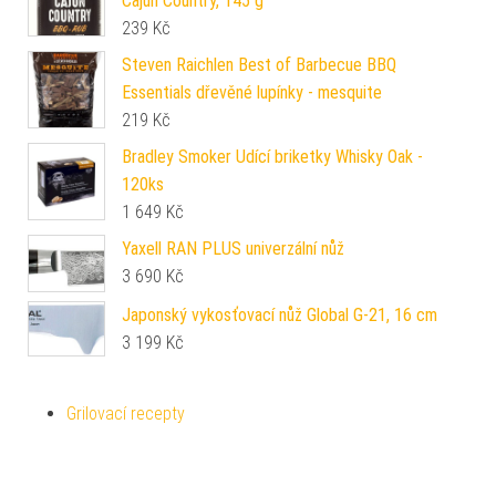
Cajun Country, 145 g
239
Kč
Steven Raichlen Best of Barbecue BBQ
Essentials dřevěné lupínky - mesquite
219
Kč
Bradley Smoker Udící briketky Whisky Oak -
120ks
1 649
Kč
Yaxell RAN PLUS univerzální nůž
3 690
Kč
Japonský vykosťovací nůž Global G-21, 16 cm
3 199
Kč
Grilovací recepty