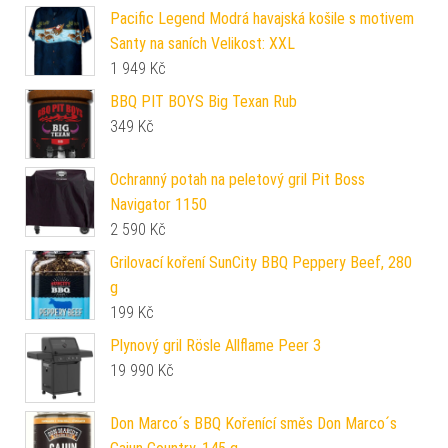
Pacific Legend Modrá havajská košile s motivem
Santy na saních Velikost: XXL
1 949
Kč
BBQ PIT BOYS Big Texan Rub
349
Kč
Ochranný potah na peletový gril Pit Boss
Navigator 1150
2 590
Kč
Grilovací koření SunCity BBQ Peppery Beef, 280
g
199
Kč
Plynový gril Rösle Allflame Peer 3
19 990
Kč
Don Marco´s BBQ Kořenící směs Don Marco´s