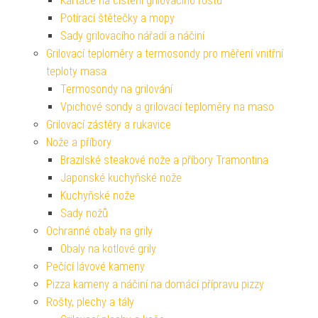
Kartáče na čištění grilovacího roštu
Potírací štětečky a mopy
Sady grilovacího nářadí a náčiní
Grilovací teploměry a termosondy pro měření vnitřní
teploty masa
Termosondy na grilování
Vpichové sondy a grilovací teploměry na maso
Grilovací zástěry a rukavice
Nože a příbory
Brazilské steakové nože a příbory Tramontina
Japonské kuchyňské nože
Kuchyňské nože
Sady nožů
Ochranné obaly na grily
Obaly na kotlové grily
Pečící lávové kameny
Pizza kameny a náčiní na domácí přípravu pizzy
Rošty, plechy a tály