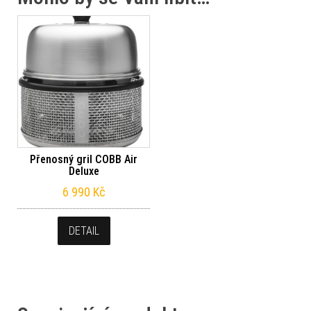
Přenosný gril COBB Air
Deluxe
6 990
Kč
DETAIL