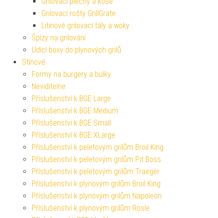
Grilovací plechy a koše
Grilovací rošty GrillGrate
Litinové grilovací tály a woky
Špízy na grilování
Udící boxy do plynových grilů
Stínové
Formy na burgery a bulky
Neviditelne
Příslušenství k BGE Large
Příslušenství k BGE Medium
Příslušenství k BGE Small
Příslušenství k BGE XLarge
Příslušenství k peletovým grilům Broil King
Příslušenství k peletovým grilům Pit Boss
Příslušenství k peletovým grilům Traeger
Příslušenství k plynovým grilům Broil King
Příslušenství k plynovým grilům Napoleon
Příslušenství k plynovým grilům Rösle