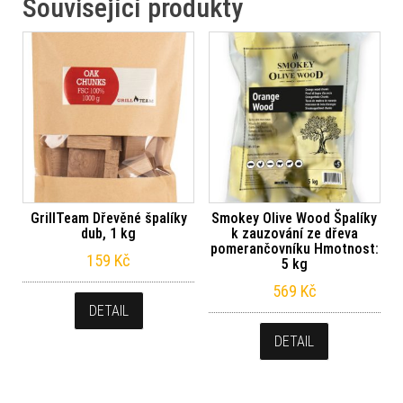
Související produkty
GrillTeam Dřevěné špalíky
Smokey Olive Wood Špalíky
dub, 1 kg
k zauzování ze dřeva
pomerančovníku Hmotnost:
159
Kč
5 kg
569
Kč
DETAIL
DETAIL