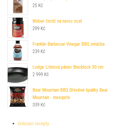
25
Kč
Weber čistič na nerez ocel
299
Kč
Franklin Barbecue Vinegar BBQ omáčka
239
Kč
Lodge Litinová pánev Blacklock 30 cm
2 999
Kč
Bear Mountain BBQ Dřevěné špalíky Bear
Mountain - mesquite
339
Kč
Grilovací recepty