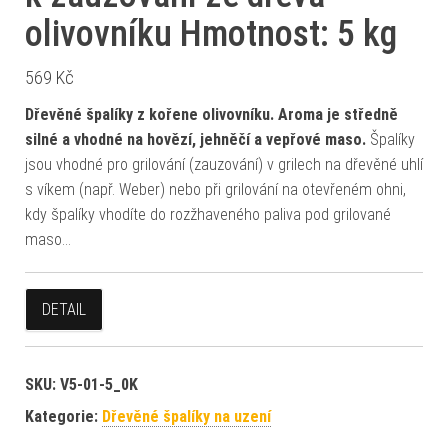
olivovníku Hmotnost: 5 kg
569
Kč
Dřevěné špalíky z kořene olivovníku. Aroma je středně
silné a vhodné na hovězí, jehněčí a vepřové maso.
Špalíky
jsou vhodné pro grilování (zauzování) v grilech na dřevěné uhlí
s víkem (např. Weber) nebo při grilování na otevřeném ohni,
kdy špalíky vhodíte do rozžhaveného paliva pod grilované
maso…
DETAIL
SKU:
V5-01-5_0K
Kategorie:
Dřevěné špalíky na uzení