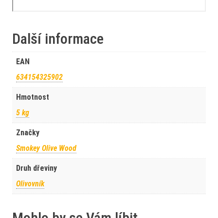
Další informace
EAN
634154325902
Hmotnost
5 kg
Značky
Smokey Olive Wood
Druh dřeviny
Olivovník
Mohlo by se Vám líbit…