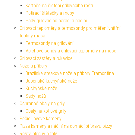
Kartáče na čištění grilovacího roštu
Potírací štětečky a mopy
Sady grilovacího nářadí a náčiní
Grilovací teploměry a termosondy pro měření vnitřní
teploty masa
Termosondy na grilování
Vpichové sondy a grilovací teploměry na maso
Grilovací zástěry a rukavice
Nože a příbory
Brazilské steakové nože a příbory Tramontina
Japonské kuchyňské nože
Kuchyňské nože
Sady nožů
Ochranné obaly na grily
Obaly na kotlové grily
Pečící lávové kameny
Pizza kameny a náčiní na domácí přípravu pizzy
Rošty, plechy a tály