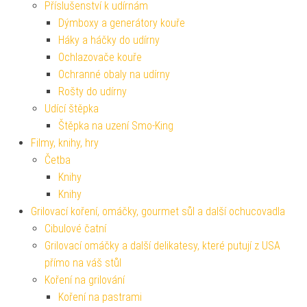
Příslušenství k udírnám
Dýmboxy a generátory kouře
Háky a háčky do udírny
Ochlazovače kouře
Ochranné obaly na udírny
Rošty do udírny
Udící štěpka
Štěpka na uzení Smo-King
Filmy, knihy, hry
Četba
Knihy
Knihy
Grilovací koření, omáčky, gourmet sůl a další ochucovadla
Cibulové čatní
Grilovací omáčky a další delikatesy, které putují z USA
přímo na váš stůl
Koření na grilování
Koření na pastrami