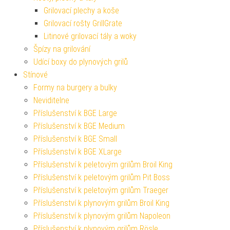
Grilovací plechy a koše
Grilovací rošty GrillGrate
Litinové grilovací tály a woky
Špízy na grilování
Udící boxy do plynových grilů
Stínové
Formy na burgery a bulky
Neviditelne
Příslušenství k BGE Large
Příslušenství k BGE Medium
Příslušenství k BGE Small
Příslušenství k BGE XLarge
Příslušenství k peletovým grilům Broil King
Příslušenství k peletovým grilům Pit Boss
Příslušenství k peletovým grilům Traeger
Příslušenství k plynovým grilům Broil King
Příslušenství k plynovým grilům Napoleon
Příslušenství k plynovým grilům Rösle