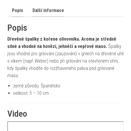
Popis
Další informace
Popis
Dřevěné špalíky z kořene olivovníku. Aroma je středně
silné a vhodné na hovězí, jehněčí a vepřové maso.
Špalíky
jsou vhodné pro grilování (zauzování) v grilech na dřevěné uhlí
s víkem (např. Weber) nebo při grilování na otevřeném ohni,
kdy špalíky vhodíte do rozžhaveného paliva pod grilované
maso.
země původu: Španělsko
velikost: 5 – 10 cm
Video