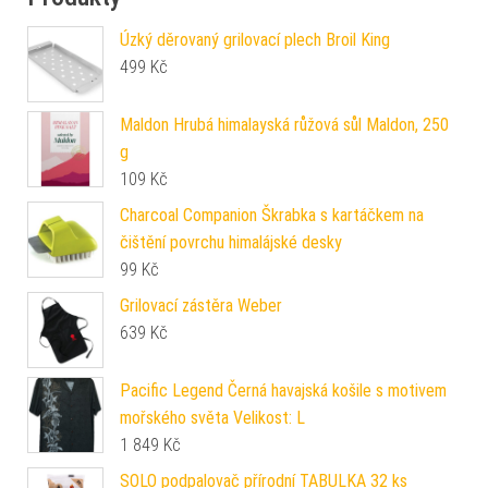
Úzký děrovaný grilovací plech Broil King
499
Kč
Maldon Hrubá himalayská růžová sůl Maldon, 250
g
109
Kč
Charcoal Companion Škrabka s kartáčkem na
čištění povrchu himalájské desky
99
Kč
Grilovací zástěra Weber
639
Kč
Pacific Legend Černá havajská košile s motivem
mořského světa Velikost: L
1 849
Kč
SOLO podpalovač přírodní TABULKA 32 ks