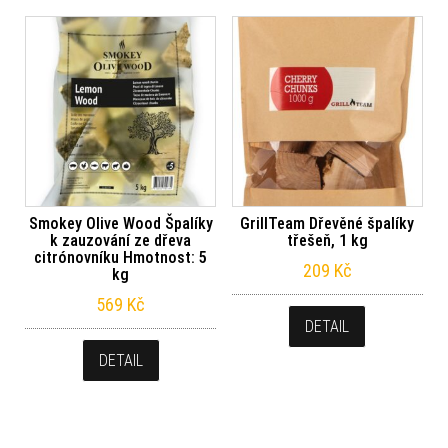
Smokey Olive Wood Špalíky
GrillTeam Dřevěné špalíky
k zauzování ze dřeva
třešeň, 1 kg
citrónovníku Hmotnost: 5
209
Kč
kg
569
Kč
DETAIL
DETAIL